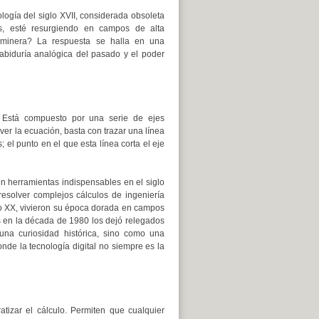
ogía del siglo XVII, considerada obsoleta
, esté resurgiendo en campos de alta
a minera? La respuesta se halla en una
sabiduría analógica del pasado y el poder
 Está compuesto por una serie de ejes
ver la ecuación, basta con trazar una línea
 el punto en el que esta línea corta el eje
n herramientas indispensables en el siglo
esolver complejos cálculos de ingeniería
glo XX, vivieron su época dorada en campos
s en la década de 1980 los dejó relegados
 una curiosidad histórica, sino como una
nde la tecnología digital no siempre es la
izar el cálculo. Permiten que cualquier