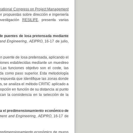
rnational Congress on Project Management
r propuestas sobre dirección e ingeniería
nvestigación
RESILIFE
, presenta varias
 de puentes de losa pretensada mediante
 and Engineering, AEIPRO
, 16-17 de julio,
un puente de losa pretensada, aplicando el
ciones establecidas mediante un muestreo
Las funciones objetivo son el coste, las
ada como paso superior. Esta metodología
 respuesta que identifique las zonas donde
ás, se analiza el método CRITIC aplicado a
 opción en función de su distancia al punto
can la consistencia en la selección de la
 el predimensionamiento económico de
ement and Engineering, AEIPRO
, 16-17 de
l predimensionamiento económico de muros