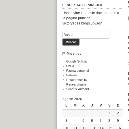
NO PLAGIES, VINCULA
Usa el vínculo a este documento o a
la pagina principal:
victoryepes.blogs.upv.es/
Buscar:
Mis sitios
Google Scholar
Orcid
Página personal
Publons
Researcher-ID
Researchgate
Scopus-AuthorID
agosto 2026
L
M
X
J
V
S
D
1
2
3
4
5
6
7
8
9
10
11
12
13
14
15
16