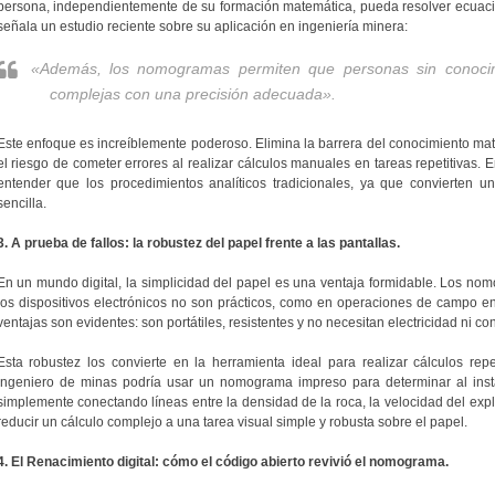
persona, independientemente de su formación matemática, pueda resolver ecuac
señala un estudio reciente sobre su aplicación en ingeniería minera:
«Además, los nomogramas permiten que personas sin conocimi
complejas con una precisión adecuada».
Este enfoque es increíblemente poderoso. Elimina la barrera del conocimiento m
el riesgo de cometer errores al realizar cálculos manuales en tareas repetitivas. E
entender que los procedimientos analíticos tradicionales, ya que convierten u
sencilla.
3. A prueba de fallos: la robustez del papel frente a las pantallas.
En un mundo digital, la simplicidad del papel es una ventaja formidable. Los n
los dispositivos electrónicos no son prácticos, como en operaciones de campo en
ventajas son evidentes: son portátiles, resistentes y no necesitan electricidad ni con
Esta robustez los convierte en la herramienta ideal para realizar cálculos repe
ingeniero de minas podría usar un nomograma impreso para determinar al insta
simplemente conectando líneas entre la densidad de la roca, la velocidad del explo
reducir un cálculo complejo a una tarea visual simple y robusta sobre el papel.
4. El Renacimiento digital: cómo el código abierto revivió el nomograma.