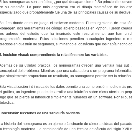
Si los nomogramas son tan útiles, ¿por qué desaparecieron? Su principal inconveni
en su creación. La parte más engorrosa era el dibujo matemático de las esc
especializado que probablemente fue una de las principales causas de su declive.
Aquí es donde entra en juego el software moderno. El resurgimiento de esta t
Nomogen
, dos herramientas de código abierto basadas en Python. Fueron creadas
los autores del estudio que ha inspirado este resurgimiento, que han uni
programación moderna. Estas soluciones permiten a cualquier ingeniero o ci
precisos en cuestión de segundos, eliminando el obstáculo que los había hecho ob
5. Intuición visual: comprendiendo la relación entre las variables.
Además de su utilidad práctica, los nomogramas ofrecen una ventaja más sutil
conceptual del problema. Mientras que una calculadora o un programa informátic
que simplemente proporciona un resultado, un nomograma permite ver la relación e
Esta visualización intrínseca de los datos permite una comprensión mucho más profu
el gráfico, un ingeniero puede desarrollar una intuición sobre cómo afecta un pe
algo que se pierde al introducir simplemente números en un software. Por ello, 
didáctica.
Conclusión: lecciones de una sabiduría olvidada.
La historia del nomograma es un ejemplo fascinante de cómo las ideas del pasado
la tecnología moderna. La combinación de una técnica de cálculo del siglo XVII c