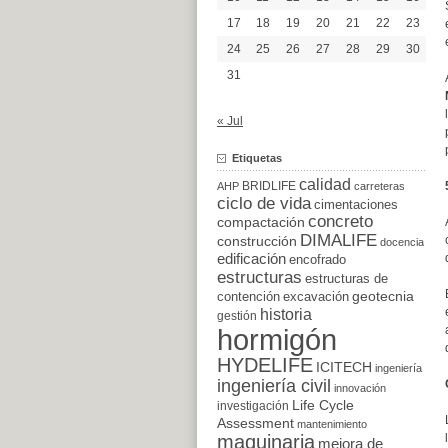
17
18
19
20
21
22
23
24
25
26
27
28
29
30
31
« Jul
Etiquetas
calidad
BRIDLIFE
AHP
carreteras
ciclo de vida
cimentaciones
concreto
compactación
DIMALIFE
construcción
docencia
edificación
encofrado
estructuras
estructuras de
excavación
geotecnia
contención
historia
gestión
hormigón
HYDELIFE
ICITECH
ingeniería
ingeniería civil
innovación
Life Cycle
investigación
Assessment
mantenimiento
maquinaria
mejora de