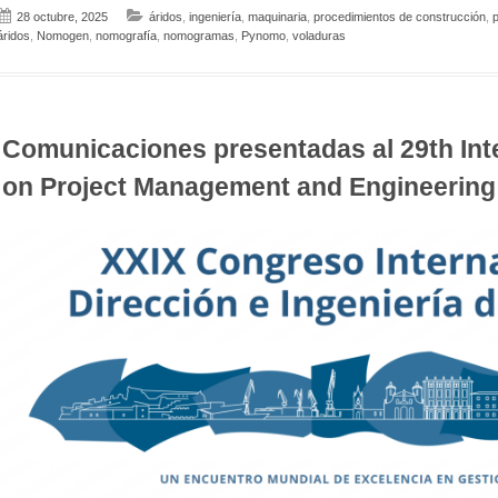
28 octubre, 2025
áridos
,
ingeniería
,
maquinaria
,
procedimientos de construcción
,
p
áridos
,
Nomogen
,
nomografía
,
nomogramas
,
Pynomo
,
voladuras
Comunicaciones presentadas al 29th Int
on Project Management and Engineerin