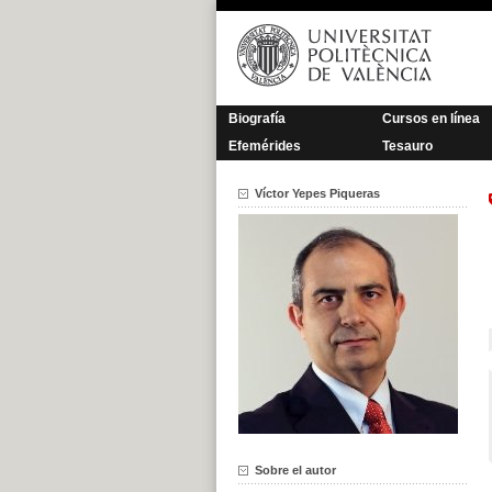
Saltar
al
contenido
Biografía
Cursos en línea
Efemérides
Tesauro
Víctor Yepes Piqueras
Sobre el autor