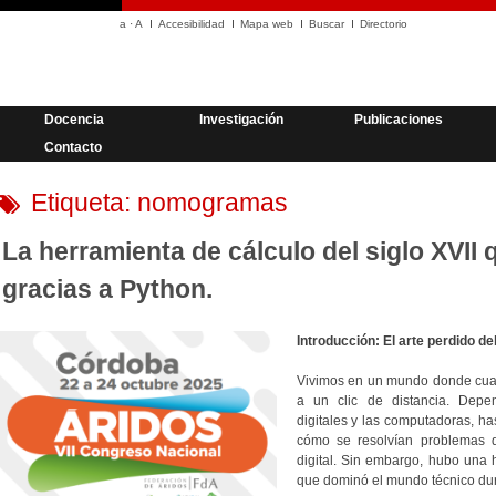
a
·
A
Accesibilidad
Mapa web
Buscar
Directorio
Docencia
Investigación
Publicaciones
Contacto
Etiqueta:
nomogramas
La herramienta de cálculo del siglo XVII 
gracias a Python.
Introducción: El arte perdido del
Vivimos en un mundo donde cualq
a un clic de distancia. Depe
digitales y las computadoras, has
cómo se resolvían problemas d
digital. Sin embargo, hubo una 
que dominó el mundo técnico du