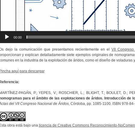
00:00
Os dejo la comunicación que presentamos recientemente en el
VII Congreso
proporcionan y explican detalladamente siete ejemplos originales de nomogramas
comunes en la industria de la explotación de áridos, como el diseño de voladuras y 
Pincha aquí para descargar
Referencia:
MARTÍNEZ-PAGÁN, P.; YEPES, V.; ROSCHIER, L.; BLIGHT, T.; BOULET, D.; PE
nomogramas para el ámbito de las explotaciones de áridos. Introducción de
Actas del VII Congreso Nacional de Áridos
, Córdoba, pp. 1085-1100. ISBN 978-84
Esta obra está bajo una
licencia de Creative Commons Reconocimiento-NoComerci