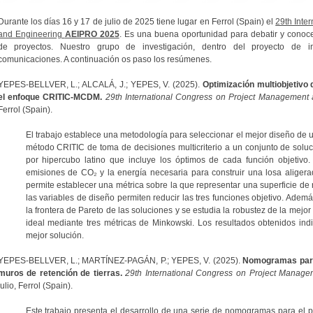
Durante los días 16 y 17 de julio de 2025 tiene lugar en Ferrol (Spain) el
29th Inte
and Engineering
AEIPRO 2025
. Es una buena oportunidad para debatir y conoce
de proyectos. Nuestro grupo de investigación, dentro del proyecto de i
comunicaciones. A continuación os paso los resúmenes.
YEPES-BELLVER, L.; ALCALÁ, J.; YEPES, V. (2025).
Optimización multiobjetivo
el enfoque CRITIC-MCDM.
29th International Congress on Project Management
Ferrol (Spain).
El trabajo establece una metodología para seleccionar el mejor diseño de 
método CRITIC de toma de decisiones multicriterio a un conjunto de solu
por hipercubo latino que incluye los óptimos de cada función objetivo. 
emisiones de CO₂ y la energía necesaria para construir una losa aliger
permite establecer una métrica sobre la que representar una superficie de
las variables de diseño permiten reducir las tres funciones objetivo. Adem
la frontera de Pareto de las soluciones y se estudia la robustez de la mejor
ideal mediante tres métricas de Minkowski. Los resultados obtenidos indi
mejor solución.
YEPES-BELLVER, L.; MARTÍNEZ-PAGÁN, P.; YEPES, V. (2025).
Nomogramas para
muros de retención de tierras.
29th International Congress on Project Manag
julio, Ferrol (Spain).
Este trabajo presenta el desarrollo de una serie de nomogramas para e