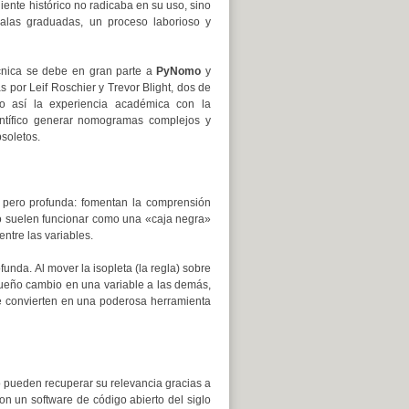
ente histórico no radicaba en su uso, sino
alas graduadas, un proceso laborioso y
écnica se debe en gran parte a
PyNomo
y
 por Leif Roschier y Trevor Blight, dos de
do así la experiencia académica con la
entífico generar nomogramas complejos y
soletos.
, pero profunda: fomentan la comprensión
o suelen funcionar como una «caja negra»
ntre las variables.
nda. Al mover la isopleta (la regla) sobre
queño cambio en una variable a las demás,
se convierten en una poderosa herramienta
 pueden recuperar su relevancia gracias a
on un software de código abierto del siglo