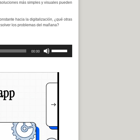
s soluciones más simples y visuales pueden
nstante hacia la digitalización, ¿qué otras
esolver los problemas del mañana?
Utiliza
00:00
las
teclas
de
flecha
arriba/abajo
para
aumentar
o
disminuir
el
volumen.