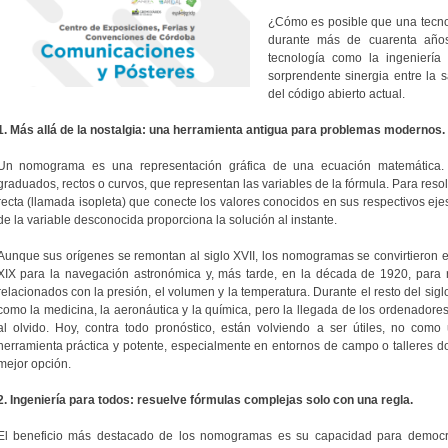
¿Cómo es posible que una tecnol
durante más de cuarenta años
tecnología como la ingenierí
sorprendente sinergia entre la 
del código abierto actual.
1. Más allá de la nostalgia: una herramienta antigua para problemas modernos.
Un nomograma es una representación gráfica de una ecuación matemática.
graduados, rectos o curvos, que representan las variables de la fórmula. Para resol
recta (llamada isopleta) que conecte los valores conocidos en sus respectivos ejes;
de la variable desconocida proporciona la solución al instante.
Aunque sus orígenes se remontan al siglo XVII, los nomogramas se convirtieron e
XIX para la navegación astronómica y, más tarde, en la década de 1920, para r
relacionados con la presión, el volumen y la temperatura. Durante el resto del si
como la medicina, la aeronáutica y la química, pero la llegada de los ordenadore
al olvido. Hoy, contra todo pronóstico, están volviendo a ser útiles, no como
herramienta práctica y potente, especialmente en entornos de campo o talleres do
mejor opción.
2. Ingeniería para todos: resuelve fórmulas complejas solo con una regla.
El beneficio más destacado de los nomogramas es su capacidad para democrat