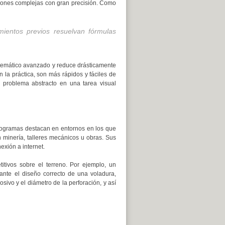
iones complejas con gran precisión. Como
entos previos resuelvan fórmulas
atemático avanzado y reduce drásticamente
n la práctica, son más rápidos y fáciles de
n problema abstracto en una tarea visual
omogramas destacan en entornos en los que
 minería, talleres mecánicos u obras. Sus
exión a internet.
titivos sobre el terreno. Por ejemplo, un
nte el diseño correcto de una voladura,
sivo y el diámetro de la perforación, y así