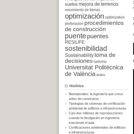
suelos
mejora de terrenos
movimiento de tierras
optimización
optimization
procedimientos
perforación
de construcción
puente
puentes
RESILIFE
sostenibilidad
toma de
Sustainability
decisiones
turismo
Universitat Politècnica
de València
áridos
Histórico
Biomateriales: la ingeniería que crece
antes de construirse
Tipologías de sistemas de certificación
ambiental de edificios e infraestructuras
Casi dos millones de reproducciones:
cuando la divulgación en ingeniería
trasciende el aula
Certificaciones ambientales de edificios
e infraestructuras