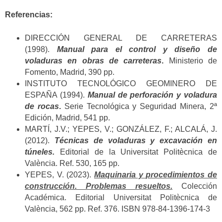
Referencias:
DIRECCIÓN GENERAL DE CARRETERAS
(1998).
Manual para el control y diseño de
voladuras en obras de carreteras
.
Ministerio de
Fomento, Madrid, 390 pp.
INSTITUTO TECNOLÓGICO GEOMINERO DE
ESPAÑA (1994).
Manual de perforación y voladura
de rocas
.
Serie Tecnológica y Seguridad Minera, 2ª
Edición, Madrid, 541 pp.
MARTÍ, J.V.; YEPES, V.; GONZÁLEZ, F.; ALCALÁ, J.
(2012).
Técnicas de voladuras y excavación en
túneles.
Editorial de la Universitat Politècnica de
València. Ref. 530, 165 pp.
YEPES, V. (2023).
Maquinaria y procedimientos de
construcción. Problemas resueltos.
Colección
Académica. Editorial Universitat Politècnica de
València, 562 pp. Ref. 376. ISBN 978-84-1396-174-3