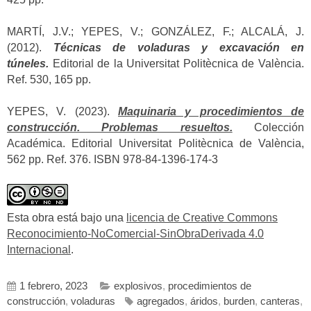
MARTÍ, J.V.; YEPES, V.; GONZÁLEZ, F.; ALCALÁ, J.
(2012).
Técnicas de voladuras y excavación en
túneles.
Editorial de la Universitat Politècnica de València.
Ref. 530, 165 pp.
YEPES, V. (2023).
Maquinaria y procedimientos de
construcción. Problemas resueltos.
Colección
Académica. Editorial Universitat Politècnica de València,
562 pp. Ref. 376. ISBN 978-84-1396-174-3
Esta obra está bajo una
licencia de Creative Commons
Reconocimiento-NoComercial-SinObraDerivada 4.0
Internacional
.
1 febrero, 2023
explosivos
,
procedimientos de
construcción
,
voladuras
agregados
,
áridos
,
burden
,
canteras
,