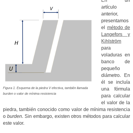
En un
artículo
anterior,
presentamos
el
método de
Langefors y
Kihlström
para
voladuras en
banco de
pequeño
diámetro. En
él se incluía
Figura 1. Esquema de la piedra
V
efectiva, también llamada
una fórmula
burden
o valor de mínima resistencia
para calcular
el valor de la
piedra, también conocido como valor de mínima resistencia
o
burden
. Sin embargo, existen otros métodos para calcular
este valor.