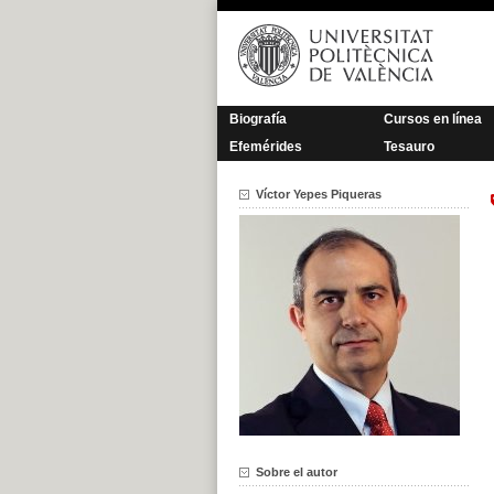
Saltar
al
contenido
Biografía
Cursos en línea
Efemérides
Tesauro
Víctor Yepes Piqueras
Sobre el autor