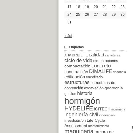
17
18
19
20
21
22
23
24
25
26
27
28
29
30
31
« Jul
Etiquetas
calidad
BRIDLIFE
AHP
carreteras
ciclo de vida
cimentaciones
concreto
compactación
DIMALIFE
construcción
docencia
edificación
encofrado
estructuras
estructuras de
excavación
geotecnia
contención
historia
gestión
hormigón
HYDELIFE
ICITECH
ingeniería
ingeniería civil
innovación
Life Cycle
investigación
Assessment
mantenimiento
maquinaria
mejora de