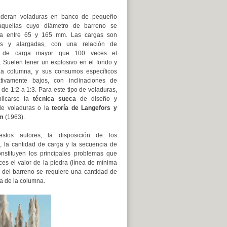
ideran voladuras en banco de pequeño
 aquellas cuyo diámetro de barreno se
ra entre 65 y 165 mm. Las cargas son
icas y alargadas, con una relación de
d de carga mayor que 100 veces el
. Suelen tener un explosivo en el fondo y
la columna, y sus consumos específicos
ativamente bajos, con inclinaciones de
de 1:2 a 1:3. Para este tipo de voladuras,
plicarse la
técnica sueca
de diseño y
de voladuras o la
teoría de Langefors y
öm
(1963).
stos autores, la disposición de los
, la cantidad de carga y la secuencia de
onstituyen los principales problemas que
s el valor de la piedra (línea de mínima
o del barreno se requiere una cantidad de
ra de la columna.