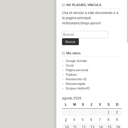
NO PLAGIES, VINCULA
Usa el vínculo a este documento o a
la pagina principal:
victoryepes.blogs.upv.es/
Buscar:
Mis sitios
Google Scholar
Orcid
Página personal
Publons
Researcher-ID
Researchgate
Scopus-AuthorID
agosto 2026
L
M
X
J
V
S
D
1
2
3
4
5
6
7
8
9
10
11
12
13
14
15
16