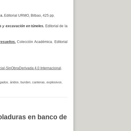
as
.
Editorial URMO, Bilbao, 425 pp.
s y excavación en túneles.
Editorial de la
esueltos.
Colección Académica. Editorial
al-SinObraDerivada 4.0 Internacional
.
gados
,
áridos
,
burden
,
canteras
,
explosivos
,
oladuras en banco de