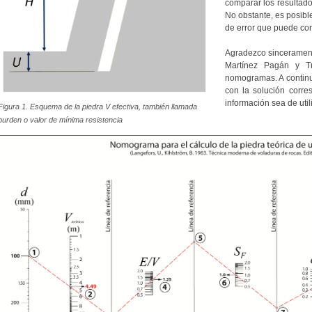
comparar los resultado
No obstante, es posibl
de error que puede cor
Agradezco sincerament
Martínez Pagán y Tr
nomogramas. A contin
con la solución corre
información sea de util
Figura 1. Esquema de la piedra
V
efectiva, también llamada
burden
o valor de mínima resistencia