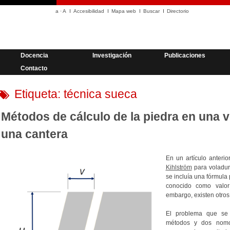
a
·
A
Accesibilidad
Mapa web
Buscar
Directorio
Docencia
Investigación
Publicaciones
Contacto
Etiqueta:
técnica sueca
Métodos de cálculo de la piedra en una 
una cantera
En un artículo anteri
Kihlström
para voladur
se incluía una fórmula 
conocido como valo
embargo, existen otros
El problema que se 
métodos y dos nomog