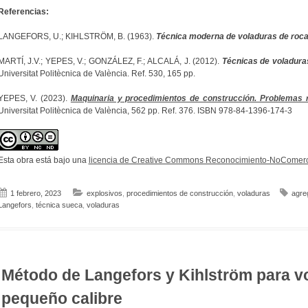
Referencias:
LANGEFORS, U.; KIHLSTRÖM, B. (1963).
Técnica moderna de voladuras de roc
MARTÍ, J.V.; YEPES, V.; GONZÁLEZ, F.; ALCALÁ, J. (2012).
Técnicas de voladura
Universitat Politècnica de València. Ref. 530, 165 pp.
YEPES, V. (2023).
Maquinaria y procedimientos de construcción. Problemas r
Universitat Politècnica de València, 562 pp. Ref. 376. ISBN 978-84-1396-174-3
Esta obra está bajo una
licencia de Creative Commons Reconocimiento-NoComerci
1 febrero, 2023
explosivos
,
procedimientos de construcción
,
voladuras
agre
Langefors
,
técnica sueca
,
voladuras
Método de Langefors y Kihlström para v
pequeño calibre