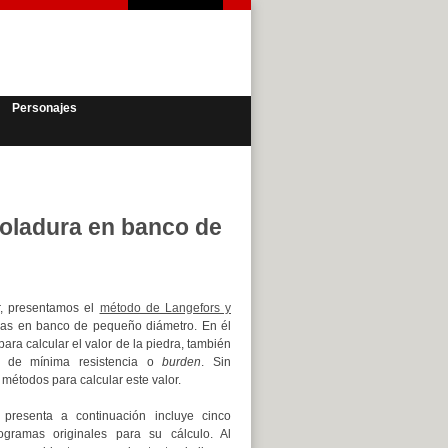
Personajes
voladura en banco de
or, presentamos el
método de Langefors y
as en banco de pequeño diámetro. En él
para calcular el valor de la piedra, también
r de mínima resistencia o
burden
. Sin
 métodos para calcular este valor.
presenta a continuación incluye cinco
ramas originales para su cálculo. Al