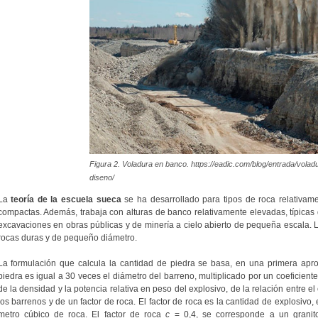
Figura 2. Voladura en banco. https://eadic.com/blog/entrada/vola
diseno/
La
teoría de la escuela sueca
se ha desarrollado para tipos de roca relativam
compactas. Además, trabaja con alturas de banco relativamente elevadas, típicas 
excavaciones en obras públicas y de minería a cielo abierto de pequeña escala. L
rocas duras y de pequeño diámetro.
La formulación que calcula la cantidad de piedra se basa, en una primera apr
piedra es igual a 30 veces el diámetro del barreno, multiplicado por un coeficient
de la densidad y la potencia relativa en peso del explosivo, de la relación entre el
los barrenos y de un factor de roca. El factor de roca es la cantidad de explosivo
metro cúbico de roca. El factor de roca
c
= 0,4, se corresponde a un granito