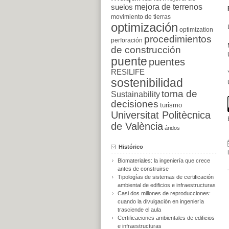
suelos
mejora de terrenos
movimiento de tierras
optimización
optimization
procedimientos
perforación
de construcción
puente
puentes
RESILIFE
sostenibilidad
toma de
Sustainability
decisiones
turismo
Universitat Politècnica
de València
áridos
Histórico
Biomateriales: la ingeniería que crece
antes de construirse
Tipologías de sistemas de certificación
ambiental de edificios e infraestructuras
Casi dos millones de reproducciones:
cuando la divulgación en ingeniería
trasciende el aula
Certificaciones ambientales de edificios
e infraestructuras