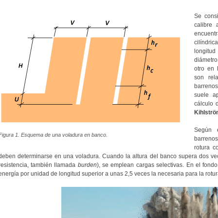
Se cons
calibre
encuent
cilíndr
longitu
diámetro
otro en 
son rel
barrenos 
suele a
cálculo 
Kihlstr
Según e
Figura 1. Esquema de una voladura en banco.
barrenos
rotura c
deben determinarse en una voladura. Cuando la altura del banco supera dos vece
resistencia, también llamada
burden
), se emplean cargas selectivas. En el fond
energía por unidad de longitud superior a unas 2,5 veces la necesaria para la rotu