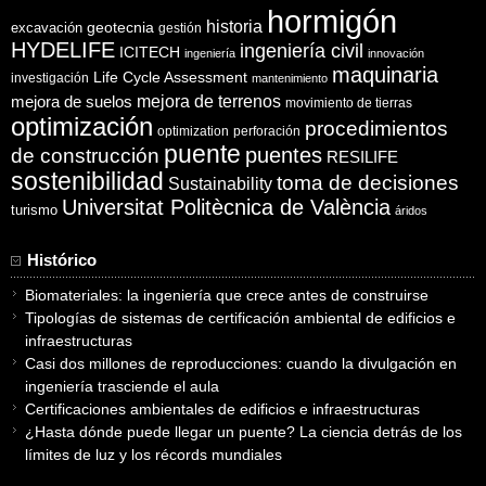
hormigón
historia
excavación
geotecnia
gestión
HYDELIFE
ingeniería civil
ICITECH
ingeniería
innovación
maquinaria
Life Cycle Assessment
investigación
mantenimiento
mejora de suelos
mejora de terrenos
movimiento de tierras
optimización
procedimientos
optimization
perforación
puente
puentes
de construcción
RESILIFE
sostenibilidad
toma de decisiones
Sustainability
Universitat Politècnica de València
turismo
áridos
Histórico
Biomateriales: la ingeniería que crece antes de construirse
Tipologías de sistemas de certificación ambiental de edificios e
infraestructuras
Casi dos millones de reproducciones: cuando la divulgación en
ingeniería trasciende el aula
Certificaciones ambientales de edificios e infraestructuras
¿Hasta dónde puede llegar un puente? La ciencia detrás de los
límites de luz y los récords mundiales