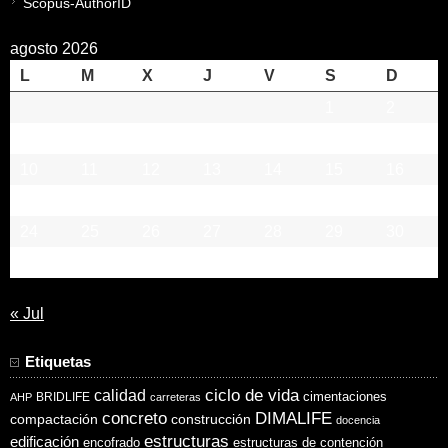
Scopus-AuthorID
agosto 2026
L
M
X
J
V
S
D
1
2
3
4
5
6
7
8
9
10
11
12
13
14
15
16
17
18
19
20
21
22
23
24
25
26
27
28
29
30
31
« Jul
Etiquetas
ciclo de vida
calidad
cimentaciones
BRIDLIFE
AHP
carreteras
concreto
DIMALIFE
compactación
construcción
docencia
estructuras
edificación
encofrado
estructuras de contención