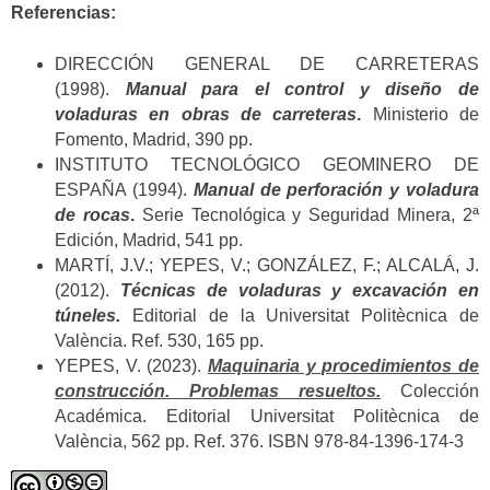
Referencias:
DIRECCIÓN GENERAL DE CARRETERAS
(1998).
Manual para el control y diseño de
voladuras en obras de carreteras
.
Ministerio de
Fomento, Madrid, 390 pp.
INSTITUTO TECNOLÓGICO GEOMINERO DE
ESPAÑA (1994).
Manual de perforación y voladura
de rocas
.
Serie Tecnológica y Seguridad Minera, 2ª
Edición, Madrid, 541 pp.
MARTÍ, J.V.; YEPES, V.; GONZÁLEZ, F.; ALCALÁ, J.
(2012).
Técnicas de voladuras y excavación en
túneles.
Editorial de la Universitat Politècnica de
València. Ref. 530, 165 pp.
YEPES, V. (2023).
Maquinaria y procedimientos de
construcción. Problemas resueltos.
Colección
Académica. Editorial Universitat Politècnica de
València, 562 pp. Ref. 376. ISBN 978-84-1396-174-3