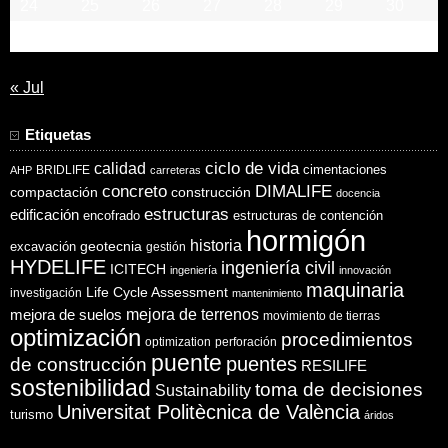
24
25
26
27
28
29
30
31
« Jul
Etiquetas
ciclo de vida
calidad
cimentaciones
BRIDLIFE
AHP
carreteras
concreto
DIMALIFE
compactación
construcción
docencia
estructuras
edificación
encofrado
estructuras de contención
hormigón
historia
excavación
geotecnia
gestión
HYDELIFE
ingeniería civil
ICITECH
ingeniería
innovación
maquinaria
Life Cycle Assessment
investigación
mantenimiento
mejora de suelos
mejora de terrenos
movimiento de tierras
optimización
procedimientos
optimization
perforación
puente
puentes
de construcción
RESILIFE
sostenibilidad
toma de decisiones
Sustainability
Universitat Politècnica de València
turismo
áridos