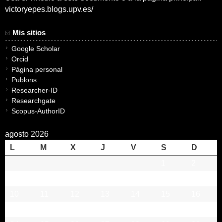
victoryepes.blogs.upv.es/
Mis sitios
Google Scholar
Orcid
Página personal
Publons
Researcher-ID
Researchgate
Scopus-AuthorID
agosto 2026
L
M
X
J
V
S
D
1
2
3
4
5
6
7
8
9
10
11
12
13
14
15
16
17
18
19
20
21
22
23