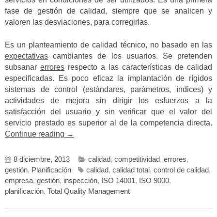
fase de gestión de calidad, siempre que se analicen y
valoren las desviaciones, para corregirlas.
Es un planteamiento de calidad técnico, no basado en las
expectativas
cambiantes de los usuarios. Se pretenden
subsanar
errores
respecto a las características de calidad
especificadas. Es poco eficaz la implantación de rígidos
sistemas de control (estándares, parámetros, índices) y
actividades de mejora sin dirigir los esfuerzos a la
satisfacción del usuario y sin verificar que el valor del
servicio prestado es superior al de la competencia directa.
«Evolución
Continue reading
→
de
la
8 diciembre, 2013
calidad
,
competitividad
,
errores
,
gestión
gestión
,
Planificación
calidad
,
calidad total
,
control de calidad
,
de
empresa
,
gestión
,
inspección
,
ISO 14001
,
ISO 9000
,
la
planificación
,
Total Quality Management
calidad»