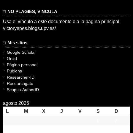
NO PLAGIES, VINCULA
Usa el vínculo a este documento o a la pagina principal:
victoryepes.blogs.upv.es/
Mis sitios
Google Scholar
Orcid
Página personal
Publons
Researcher-ID
Researchgate
Scopus-AuthorID
agosto 2026
L
M
X
J
V
S
D
1
2
3
4
5
6
7
8
9