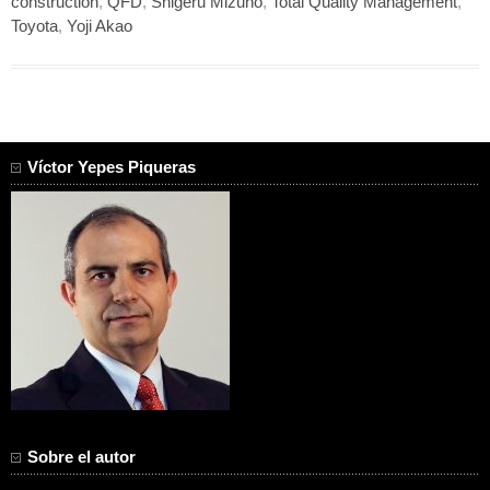
construction
,
QFD
,
Shigeru Mizuno
,
Total Quality Management
,
Toyota
,
Yoji Akao
Víctor Yepes Piqueras
Sobre el autor