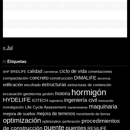
10
11
12
13
14
15
16
17
18
19
20
21
22
23
24
25
26
27
28
29
30
31
« Jul
Etiquetas
ciclo de vida
calidad
cimentaciones
BRIDLIFE
AHP
carreteras
concreto
DIMALIFE
compactación
construcción
docencia
estructuras
edificación
encofrado
estructuras de contención
hormigón
historia
excavación
geotecnia
gestión
HYDELIFE
ingeniería civil
ICITECH
ingeniería
innovación
maquinaria
Life Cycle Assessment
investigación
mantenimiento
mejora de suelos
mejora de terrenos
movimiento de tierras
optimización
procedimientos
optimization
perforación
puente
puentes
de construcción
RESILIFE