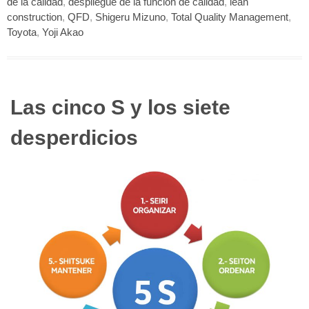
de la calidad
,
despliegue de la función de calidad
,
lean
construction
,
QFD
,
Shigeru Mizuno
,
Total Quality Management
,
Toyota
,
Yoji Akao
Las cinco S y los siete
desperdicios