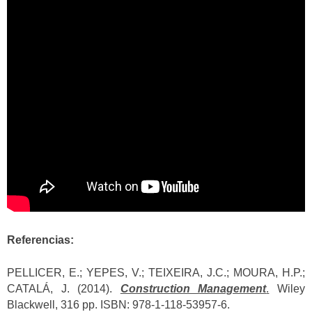
Referencias:
PELLICER, E.; YEPES, V.; TEIXEIRA, J.C.; MOURA, H.P.;
CATALÁ, J. (2014).
Construction Management
.
Wiley
Blackwell, 316 pp. ISBN: 978-1-118-53957-6.