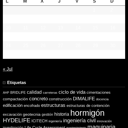
L
M
X
J
V
S
D
1
2
3
4
5
6
7
8
9
10
11
12
13
14
15
16
17
18
19
20
21
22
23
24
25
26
27
28
29
30
31
« Jul
Etiquetas
ciclo de vida
calidad
cimentaciones
BRIDLIFE
AHP
carreteras
concreto
DIMALIFE
compactación
construcción
docencia
estructuras
edificación
encofrado
estructuras de contención
hormigón
historia
excavación
geotecnia
gestión
HYDELIFE
ingeniería civil
ICITECH
ingeniería
innovación
maquinaria
Life Cycle Assessment
investigación
mantenimiento