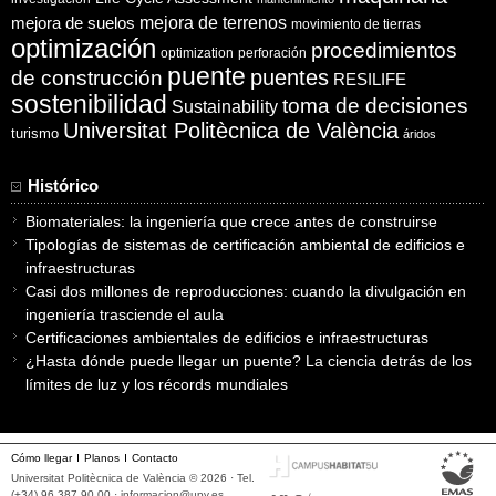
mejora de suelos
mejora de terrenos
movimiento de tierras
optimización
procedimientos
optimization
perforación
puente
puentes
de construcción
RESILIFE
sostenibilidad
toma de decisiones
Sustainability
Universitat Politècnica de València
turismo
áridos
Histórico
Biomateriales: la ingeniería que crece antes de construirse
Tipologías de sistemas de certificación ambiental de edificios e
infraestructuras
Casi dos millones de reproducciones: cuando la divulgación en
ingeniería trasciende el aula
Certificaciones ambientales de edificios e infraestructuras
¿Hasta dónde puede llegar un puente? La ciencia detrás de los
límites de luz y los récords mundiales
Cómo llegar
Planos
Contacto
Universitat Politècnica de València © 2026 · Tel.
(+34) 96 387 90 00 ·
informacion@upv.es