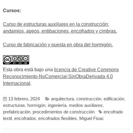
Cursos:
Curso de estructuras auxiliares en la construcción:
andamios, apeos, entibaciones, encofrados y cimbras.
Curso de fabricación y puesta en obra del hormigón.
Esta obra está bajo una
licencia de Creative Commons
Reconocimiento-NoComercial-SinObraDerivada 4.0
Internacional
.
13 febrero, 2024
arquitectura
,
construcción
,
edificación
,
estructuras
,
hormigón
,
ingeniería
,
medios auxiliares
,
prefabricación
,
procedimientos de construcción
encofrado
textil
,
encofrados
,
encofrados flexibles
,
Miguel Fisac