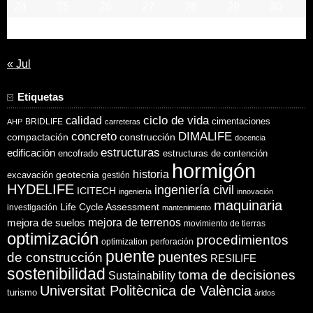
24
25
26
27
28
29
30
31
« Jul
Etiquetas
ciclo de vida
calidad
cimentaciones
BRIDLIFE
AHP
carreteras
concreto
DIMALIFE
compactación
construcción
docencia
estructuras
edificación
encofrado
estructuras de contención
hormigón
historia
excavación
geotecnia
gestión
HYDELIFE
ingeniería civil
ICITECH
ingeniería
innovación
maquinaria
Life Cycle Assessment
investigación
mantenimiento
mejora de suelos
mejora de terrenos
movimiento de tierras
optimización
procedimientos
optimization
perforación
puente
puentes
de construcción
RESILIFE
sostenibilidad
toma de decisiones
Sustainability
Universitat Politècnica de València
turismo
áridos