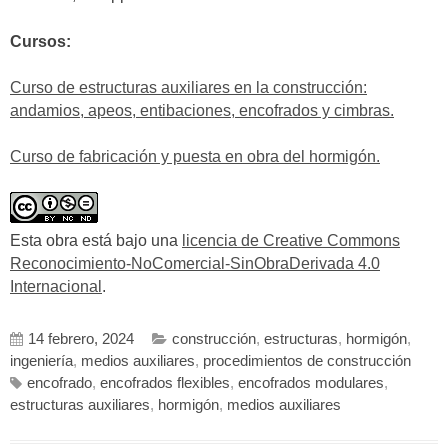
Cursos:
Curso de estructuras auxiliares en la construcción:
andamios, apeos, entibaciones, encofrados y cimbras.
Curso de fabricación y puesta en obra del hormigón.
Esta obra está bajo una
licencia de Creative Commons
Reconocimiento-NoComercial-SinObraDerivada 4.0
Internacional
.
14 febrero, 2024
construcción
,
estructuras
,
hormigón
,
ingeniería
,
medios auxiliares
,
procedimientos de construcción
encofrado
,
encofrados flexibles
,
encofrados modulares
,
estructuras auxiliares
,
hormigón
,
medios auxiliares