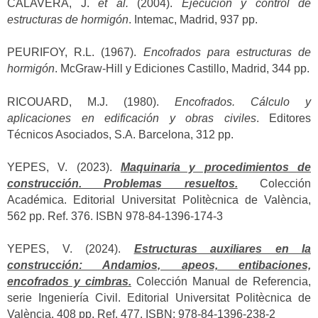
CALAVERA, J.
et al.
(2004).
Ejecución y control de
estructuras de hormigón
. Intemac, Madrid, 937 pp.
PEURIFOY, R.L. (1967).
Encofrados para estructuras de
hormigón
. McGraw-Hill y Ediciones Castillo, Madrid, 344 pp.
RICOUARD, M.J. (1980).
Encofrados. Cálculo y
aplicaciones en edificación y obras civiles
. Editores
Técnicos Asociados, S.A. Barcelona, 312 pp.
YEPES, V. (2023).
Maquinaria y procedimientos de
construcción. Problemas resueltos.
Colección
Académica. Editorial Universitat Politècnica de València,
562 pp. Ref. 376. ISBN 978-84-1396-174-3
YEPES, V. (2024).
Estructuras auxiliares en la
construcción: Andamios, apeos, entibaciones,
encofrados y cimbras.
Colección Manual de Referencia,
serie Ingeniería Civil. Editorial Universitat Politècnica de
València, 408 pp. Ref. 477. ISBN: 978-84-1396-238-2