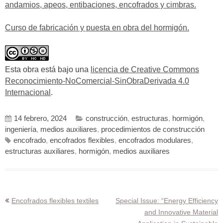
andamios, apeos, entibaciones, encofrados y cimbras.
Curso de fabricación y puesta en obra del hormigón.
Esta obra está bajo una
licencia de Creative Commons
Reconocimiento-NoComercial-SinObraDerivada 4.0
Internacional
.
14 febrero, 2024
construcción
,
estructuras
,
hormigón
,
ingeniería
,
medios auxiliares
,
procedimientos de construcción
encofrado
,
encofrados flexibles
,
encofrados modulares
,
estructuras auxiliares
,
hormigón
,
medios auxiliares
Navegación
Encofrados flexibles textiles
Special Issue: “Energy Efficiency
and Innovative Material
de