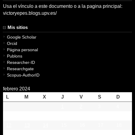
Usa el vínculo a este documento o a la pagina principal:
victoryepes.blogs.upv.es/
Mis sitios
Google Scholar
Orcid
Página personal
Publons
Researcher-ID
Researchgate
Scopus-AuthorID
febrero 2024
L
M
X
J
V
S
D
1
2
3
4
5
6
7
8
9
10
11
12
13
14
15
16
17
18
19
20
21
22
23
24
25