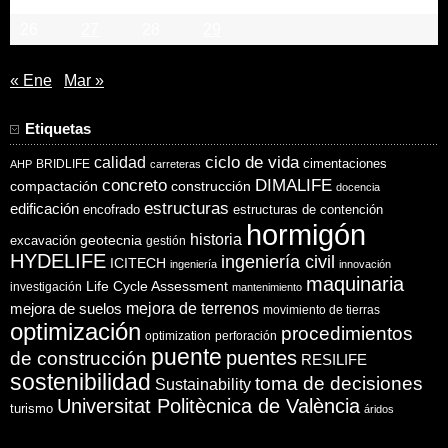
26
27
28
29
« Ene
Mar »
Etiquetas
ciclo de vida
calidad
cimentaciones
BRIDLIFE
AHP
carreteras
concreto
DIMALIFE
compactación
construcción
docencia
estructuras
edificación
encofrado
estructuras de contención
hormigón
historia
excavación
geotecnia
gestión
HYDELIFE
ingeniería civil
ICITECH
ingeniería
innovación
maquinaria
Life Cycle Assessment
investigación
mantenimiento
mejora de suelos
mejora de terrenos
movimiento de tierras
optimización
procedimientos
optimization
perforación
puente
puentes
de construcción
RESILIFE
sostenibilidad
toma de decisiones
Sustainability
Universitat Politècnica de València
turismo
áridos