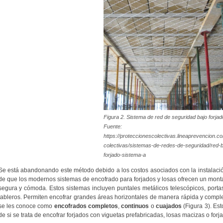
Figura 2. Sistema de red de seguridad bajo forjad
Fuente:
https://proteccionescolectivas.lineaprevencion.c
colectivas/sistemas-de-redes-de-seguridad/red-b
forjado-sistema-a
Se está abandonando este método debido a los costos asociados con la instalació
de que los modernos sistemas de encofrado para forjados y losas ofrecen un monta
segura y cómoda. Estos sistemas incluyen puntales metálicos telescópicos, port
tableros. Permiten encofrar grandes áreas horizontales de manera rápida y compl
se les conoce como
encofrados completos
,
continuos
o
cuajados
(Figura 3). Es
de si se trata de encofrar forjados con viguetas prefabricadas, losas macizas o forja