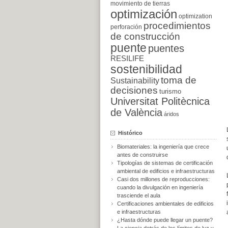
movimiento de tierras
optimización
optimization
procedimientos
perforación
de construcción
puente
puentes
RESILIFE
sostenibilidad
toma de
Sustainability
decisiones
turismo
Universitat Politècnica
de València
áridos
Histórico
Biomateriales: la ingeniería que crece
antes de construirse
Tipologías de sistemas de certificación
ambiental de edificios e infraestructuras
Casi dos millones de reproducciones:
cuando la divulgación en ingeniería
trasciende el aula
Certificaciones ambientales de edificios
e infraestructuras
¿Hasta dónde puede llegar un puente?
La ciencia detrás de los límites de luz y