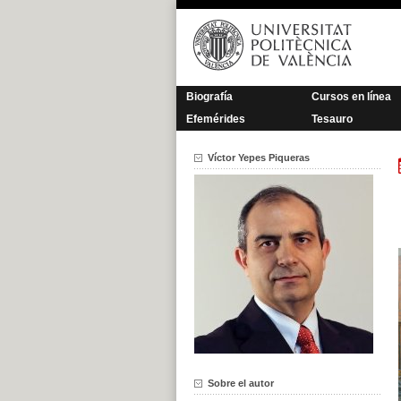
Saltar
al
contenido
Biografía
Cursos en línea
Efemérides
Tesauro
Víctor Yepes Piqueras
Sobre el autor