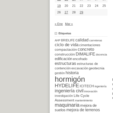
19
20
21
22
23
24
25
26
27
28
29
« Ene
Mar »
Etiquetas
calidad
BRIDLIFE
AHP
carreteras
ciclo de vida
cimentaciones
concreto
compactación
DIMALIFE
construcción
docencia
edificación
encofrado
estructuras
estructuras de
excavación
geotecnia
contención
historia
gestión
hormigón
HYDELIFE
ICITECH
ingeniería
ingeniería civil
innovación
Life Cycle
investigación
Assessment
mantenimiento
maquinaria
mejora de
suelos
mejora de terrenos