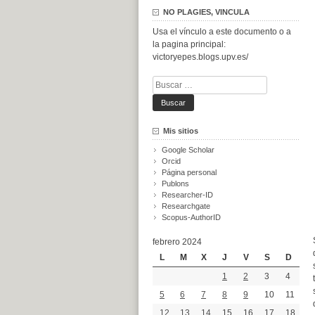
NO PLAGIES, VINCULA
Usa el vínculo a este documento o a
la pagina principal:
victoryepes.blogs.upv.es/
Buscar:
Mis sitios
Google Scholar
Orcid
Página personal
Publons
Researcher-ID
Researchgate
Scopus-AuthorID
febrero 2024
L
M
X
J
V
S
D
1
2
3
4
5
6
7
8
9
10
11
12
13
14
15
16
17
18