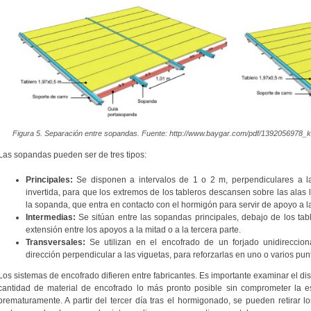
Figura 5. Separación entre sopandas. Fuente: http://www.baygar.com/pdf/1392056978_
Las sopandas pueden ser de tres tipos:
Principales:
Se disponen a intervalos de 1 o 2 m, perpendiculares a l
invertida, para que los extremos de los tableros descansen sobre las alas l
la sopanda, que entra en contacto con el hormigón para servir de apoyo a la
Intermedias:
Se sitúan entre las sopandas principales, debajo de los tabl
extensión entre los apoyos a la mitad o a la tercera parte.
Transversales:
Se utilizan en el encofrado de un forjado unidireccion
dirección perpendicular a las viguetas, para reforzarlas en uno o varios pun
Los sistemas de encofrado difieren entre fabricantes. Es importante examinar el di
cantidad de material de encofrado lo más pronto posible sin comprometer la est
prematuramente. A partir del tercer día tras el hormigonado, se pueden retirar l