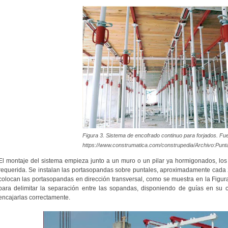
Figura 3. Sistema de encofrado continuo para forjados. Fu
https://www.construmatica.com/construpedia/Archivo:Punta
El montaje del sistema empieza junto a un muro o un pilar ya hormigonados, los c
requerida. Se instalan las portasopandas sobre puntales, aproximadamente cada 2
colocan las portasopandas en dirección transversal, como se muestra en la Figu
para delimitar la separación entre las sopandas, disponiendo de guías en su ca
encajarlas correctamente.