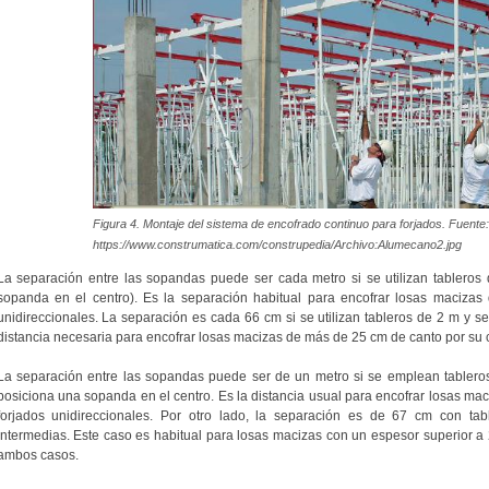
Figura 4. Montaje del sistema de encofrado continuo para forjados. Fuente
https://www.construmatica.com/construpedia/Archivo:Alumecano2.jpg
La separación entre las sopandas puede ser cada metro si se utilizan tableros 
sopanda en el centro). Es la separación habitual para encofrar losas maciza
unidireccionales. La separación es cada 66 cm si se utilizan tableros de 2 m y s
distancia necesaria para encofrar losas macizas de más de 25 cm de canto por su 
La separación entre las sopandas puede ser de un metro si se emplean tableros
posiciona una sopanda en el centro. Es la distancia usual para encofrar losas m
forjados unidireccionales. Por otro lado, la separación es de 67 cm con ta
intermedias. Este caso es habitual para losas macizas con un espesor superior a
ambos casos.