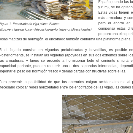
España, donde las lu
y 6 m), se ha optado
Estas vigas tienen 
más armadura y son
pero el ahorro en 
Figura 1. Encofrado de viga plana. Fuente:
compensa estas dife
https://enriquealario.com/ejecucion-de-forjados-unidireccionales/
proporciona el soport
losas macizas de hormigón, el encofrado también conforma una plataforma plana.
Si el forjado consiste en viguetas prefabricadas y bovedillas, es posible en
Posteriormente, se instalan las viguetas (apoyadas en sus dos extremos sobre los 
las armaduras, y luego se procede a hormigonar todo el conjunto simultánea
capacidad portante, pueden requerir una o dos sopandas intermedias, dependi
soportar el peso del hormigón fresco y demás cargas constructivas sobre ellas.
Para prevenir la posibilidad de que los operarios caigan accidentalmente al 
necesario colocar redes horizontales entre los encofrados de las vigas, las cuales s