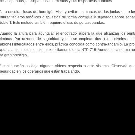
portasopandas, las sopandas intermedias y sus respectivos puntales.
Para encofrar losas de hormigón visto y evitar las marcas de las juntas entre lo
utilizar tableros fenólicos dispuestos de forma contigua y sujetados sobre sop
doble T. Este método también requiere el uso de portasopandas.
Cuando la altura para apuntalar el encofrado supera la que alcanzan los punta
cimbras. Por razones de seguridad, ya no se emplean dos o tres niveles de pu
tablones intercalados entre ellos, práctica conocida como contra-andamio. La pro
apuntalamiento se menciona explícitamente en la NTP 719. Aunque esta norma no es
de gran prestigio.
A continuación os dejo algunos vídeos respecto a este sistema. Observad que
seguridad en los operarios que están trabajando.