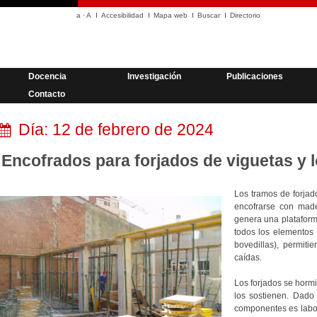
a
·
A
Accesibilidad
Mapa web
Buscar
Directorio
Docencia
Investigación
Publicaciones
Contacto
Día:
12 de febrero de 2024
Encofrados para forjados de viguetas y l
Los tramos de forjad
encofrarse con made
genera una plataform
todos los elementos 
bovedillas), permiti
caídas.
Los forjados se horm
los sostienen. Dad
componentes es labor