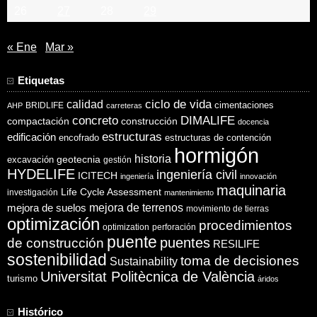
26
27
28
29
« Ene
Mar »
Etiquetas
ciclo de vida
calidad
cimentaciones
BRIDLIFE
AHP
carreteras
concreto
DIMALIFE
compactación
construcción
docencia
estructuras
edificación
encofrado
estructuras de contención
hormigón
historia
excavación
geotecnia
gestión
HYDELIFE
ingeniería civil
ICITECH
ingeniería
innovación
maquinaria
Life Cycle Assessment
investigación
mantenimiento
mejora de suelos
mejora de terrenos
movimiento de tierras
optimización
procedimientos
optimization
perforación
puente
puentes
de construcción
RESILIFE
sostenibilidad
toma de decisiones
Sustainability
Universitat Politècnica de València
turismo
áridos
Histórico