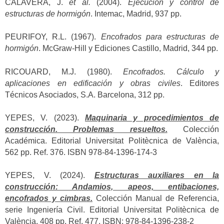
CALAVERA, J.
et al.
(2004).
Ejecución y control de
estructuras de hormigón
. Intemac, Madrid, 937 pp.
PEURIFOY, R.L. (1967).
Encofrados para estructuras de
hormigón
. McGraw-Hill y Ediciones Castillo, Madrid, 344 pp.
RICOUARD, M.J. (1980).
Encofrados. Cálculo y
aplicaciones en edificación y obras civiles
. Editores
Técnicos Asociados, S.A. Barcelona, 312 pp.
YEPES, V. (2023).
Maquinaria y procedimientos de
construcción. Problemas resueltos.
Colección
Académica. Editorial Universitat Politècnica de València,
562 pp. Ref. 376. ISBN 978-84-1396-174-3
YEPES, V. (2024).
Estructuras auxiliares en la
construcción: Andamios, apeos, entibaciones,
encofrados y cimbras.
Colección Manual de Referencia,
serie Ingeniería Civil. Editorial Universitat Politècnica de
València, 408 pp. Ref. 477. ISBN: 978-84-1396-238-2