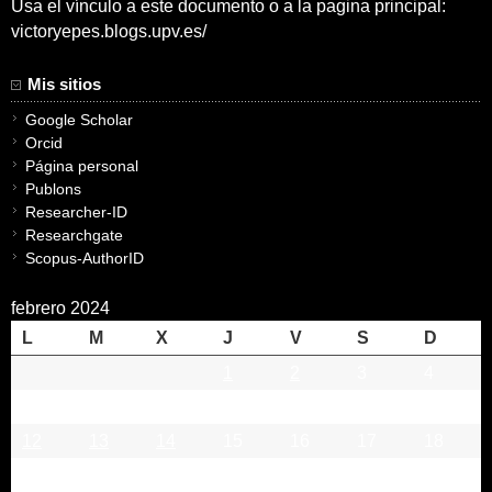
Usa el vínculo a este documento o a la pagina principal:
victoryepes.blogs.upv.es/
Mis sitios
Google Scholar
Orcid
Página personal
Publons
Researcher-ID
Researchgate
Scopus-AuthorID
febrero 2024
L
M
X
J
V
S
D
1
2
3
4
5
6
7
8
9
10
11
12
13
14
15
16
17
18
19
20
21
22
23
24
25