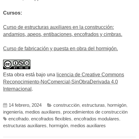
Cursos:
Curso de estructuras auxiliares en la construcción:
andamios, apeos, entibaciones, encofrados y cimbras.
Curso de fabricación y puesta en obra del hormigón.
Esta obra está bajo una
licencia de Creative Commons
Reconocimiento-NoComercial-SinObraDerivada 4.0
Internacional
.
14 febrero, 2024
construcción
,
estructuras
,
hormigón
,
ingeniería
,
medios auxiliares
,
procedimientos de construcción
encofrado
,
encofrados flexibles
,
encofrados modulares
,
estructuras auxiliares
,
hormigón
,
medios auxiliares