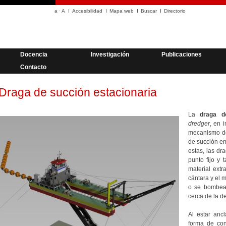
a
·
A
Accesibilidad
Mapa web
Buscar
Directorio
Docencia
Investigación
Publicaciones
Contacto
Draga de succión estacionaria
La
draga d
dredger
, en 
mecanismo de
de succión en
estas, las dr
punto fijo y 
material extr
cántara y el m
o se bombea 
cerca de la de
Al estar anc
forma de con