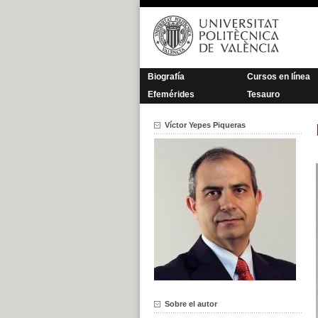
Saltar
al
contenido
Biografía
Cursos en línea
Efemérides
Tesauro
Víctor Yepes Piqueras
Sobre el autor