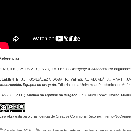
Referencias:
BRAY, R.N.; BATES, A.D.; LAND, J.M. (1997).
Dredging: A handbook for engineers
CLEMENTE, J.J.; GONZÁLEZ-VIDOSA, F.; YEPES, V.; ALCALÁ, J.; MARTÍ, J.V
construcción. Equipos de dragado.
Editorial de la Universitat Politècnica de Valè
SANZ, C. (2001).
Manual de equipos de dragado
. Ed. Carlos López Jimeno. Madri
Esta obra está bajo una
licencia de Creative Commons Reconocimiento-NoComerci
8 noviembre, 2016
costas
,
ingeniería marítima
,
maquinaria
,
playas
,
procedimientos