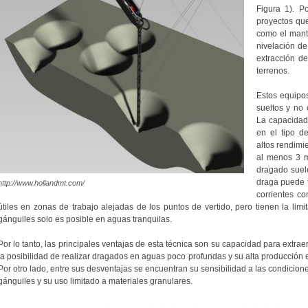
Figura 1). P
proyectos qu
como el mant
nivelación de
extracción de
terrenos.
Estos equipo
sueltos y no
La capacidad
en el tipo d
altos rendimi
al menos 3 m
dragado suel
draga puede t
http://www.hollandmt.com/
corrientes c
útiles en zonas de trabajo alejadas de los puntos de vertido, pero tienen la lim
gánguiles solo es posible en aguas tranquilas.
Por lo tanto, las principales ventajas de esta técnica son su capacidad para extrae
la posibilidad de realizar dragados en aguas poco profundas y su alta producción
Por otro lado, entre sus desventajas se encuentran su sensibilidad a las condicion
gánguiles y su uso limitado a materiales granulares.