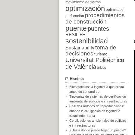
movimiento de tierras
optimización
optimization
procedimientos
perforación
de construcción
puente
puentes
RESILIFE
sostenibilidad
toma de
Sustainability
decisiones
turismo
Universitat Politècnica
de València
áridos
Histórico
Biomateriales: la ingeniería que crece
antes de construirse
Tipologías de sistemas de certificación
ambiental de edificios e infraestructuras
Casi dos millones de reproducciones:
cuando la divulgación en ingeniería
trasciende el aula
Certificaciones ambientales de edificios
e infraestructuras
¿Hasta dónde puede llegar un puente?
La ciencia detrás de los límites de luz y