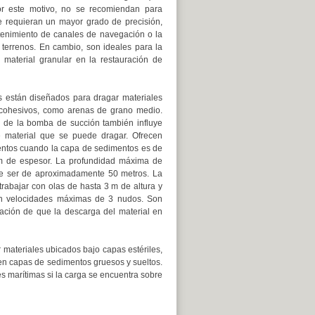
or este motivo, no se recomiendan para
e requieran un mayor grado de precisión,
enimiento de canales de navegación o la
 terrenos. En cambio, son ideales para la
 material granular en la restauración de
s están diseñados para dragar materiales
 cohesivos, como arenas de grano medio.
 de la bomba de succión también influye
e material que se puede dragar. Ofrecen
entos cuando la capa de sedimentos es de
 de espesor. La profundidad máxima de
e ser de aproximadamente 50 metros. La
rabajar con olas de hasta 3 m de altura y
on velocidades máximas de 3 nudos. Son
itación de que la descarga del material en
r materiales ubicados bajo capas estériles,
 en capas de sedimentos gruesos y sueltos.
es marítimas si la carga se encuentra sobre