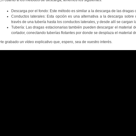
En cuanto a los métodos de descarga, tenemos los siguientes:
Descarga por el fondo: Este método es similar a la descarga de las dragas
Conductos laterales: Esta opción es una alternativa a la descarga sobre
través de una tubería hasta los conductos laterales, y desde allí se cargan 
Tubería: Las dragas estacionarias también pueden descargar el material d
cortador, conectando tuberías flotantes por donde se desplaza el material 
He grabado un vídeo explicativo que, espero, sea de vuestro interés.