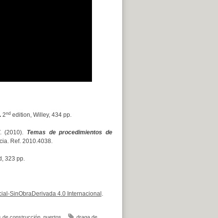
nd
.
2
edition, Willey, 434 pp.
. (2010).
Temas de procedimientos de
ncia. Ref. 2010.4038.
d, 323 pp.
al-SinObraDerivada 4.0 Internacional
.
 de construcción
,
puertos
draga de