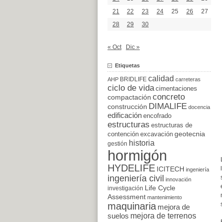
21
22
23
24
25
26
27
28
29
30
« Oct
Dic »
Etiquetas
calidad
BRIDLIFE
AHP
carreteras
ciclo de vida
cimentaciones
concreto
compactación
DIMALIFE
construcción
docencia
edificación
encofrado
estructuras
estructuras de
excavación
geotecnia
contención
historia
gestión
hormigón
HYDELIFE
ICITECH
ingeniería
ingeniería civil
innovación
Life Cycle
investigación
Assessment
mantenimiento
maquinaria
mejora de
suelos
mejora de terrenos