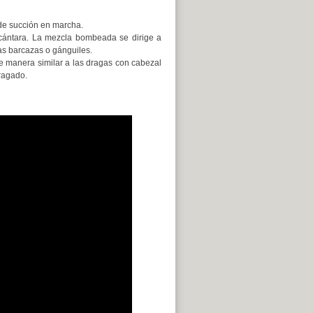
 de succión en marcha.
 cántara. La mezcla bombeada se dirige a
las barcazas o gánguiles.
e manera similar a las dragas con cabezal
dragado.