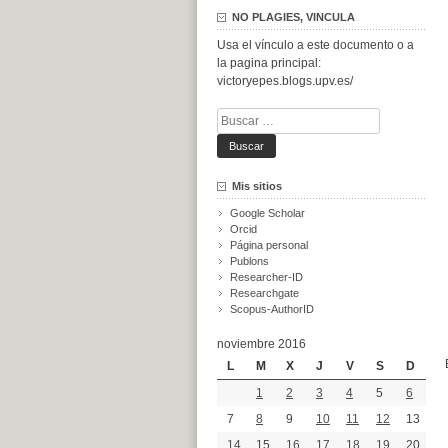
NO PLAGIES, VINCULA
Usa el vínculo a este documento o a
la pagina principal:
victoryepes.blogs.upv.es/
Buscar:
Mis sitios
Google Scholar
Orcid
Página personal
Publons
Researcher-ID
Researchgate
Scopus-AuthorID
noviembre 2016
L
M
X
J
V
S
D
1
2
3
4
5
6
7
8
9
10
11
12
13
14
15
16
17
18
19
20