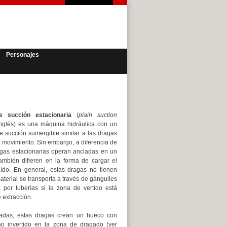
Personajes
e succión
estacionaria
(
plain suction
inglés) es una máquina hidráulica con un
 succión sumergible similar a las dragas
 movimiento. Sin embargo, a diferencia de
agas estacionarias operan ancladas en un
también difieren en la forma de cargar el
aído. En general, estas dragas no tienen
aterial se transporta a través de gánguiles
por tuberías si la zona de vertido está
 extracción.
ladas, estas dragas crean un hueco con
o invertido en la zona de dragado (ver