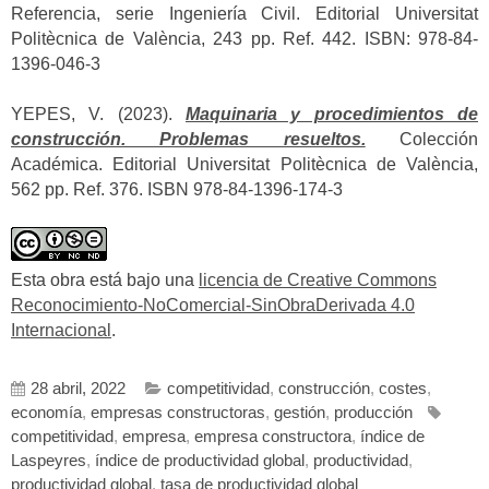
Referencia, serie Ingeniería Civil. Editorial Universitat
Politècnica de València, 243 pp. Ref. 442. ISBN: 978-84-
1396-046-3
YEPES, V. (2023).
Maquinaria y procedimientos de
construcción. Problemas resueltos.
Colección
Académica. Editorial Universitat Politècnica de València,
562 pp. Ref. 376. ISBN 978-84-1396-174-3
Esta obra está bajo una
licencia de Creative Commons
Reconocimiento-NoComercial-SinObraDerivada 4.0
Internacional
.
28 abril, 2022
competitividad
,
construcción
,
costes
,
economía
,
empresas constructoras
,
gestión
,
producción
competitividad
,
empresa
,
empresa constructora
,
índice de
Laspeyres
,
índice de productividad global
,
productividad
,
productividad global
,
tasa de productividad global