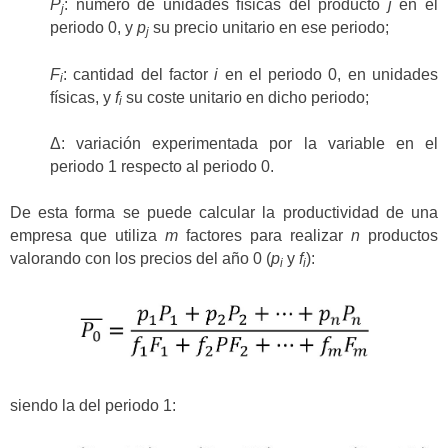
P
: número de unidades físicas del producto
j
en el
j
periodo 0, y
p
su precio unitario en ese periodo;
j
F
: cantidad del factor
i
en el periodo 0, en unidades
i
físicas, y
f
su coste unitario en dicho periodo;
i
Δ: variación experimentada por la variable en el
periodo 1 respecto al periodo 0.
De esta forma se puede calcular la productividad de una
empresa que utiliza
m
factores para realizar
n
productos
valorando con los precios del año 0 (
p
y
f
):
i
i
siendo la del periodo 1: