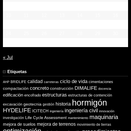
3
4
5
6
7
8
9
10
11
12
13
14
15
16
17
18
19
20
21
22
23
24
25
26
27
28
29
30
31
« Jul
Etiquetas
ciclo de vida
calidad
cimentaciones
BRIDLIFE
AHP
carreteras
concreto
DIMALIFE
compactación
construcción
docencia
estructuras
edificación
encofrado
estructuras de contención
hormigón
historia
excavación
geotecnia
gestión
HYDELIFE
ingeniería civil
ICITECH
ingeniería
innovación
maquinaria
Life Cycle Assessment
investigación
mantenimiento
mejora de suelos
mejora de terrenos
movimiento de tierras
optimización