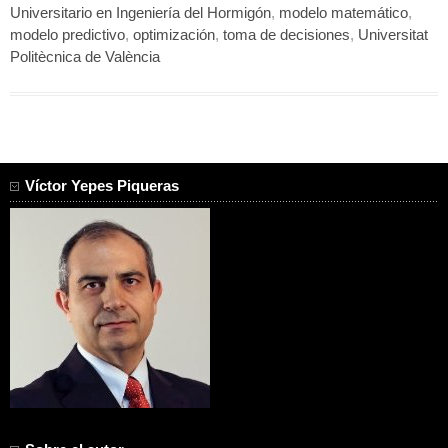
Universitario en Ingeniería del Hormigón
,
modelo matemático
,
modelo predictivo
,
optimización
,
toma de decisiones
,
Universitat
Politècnica de València
Víctor Yepes Piqueras