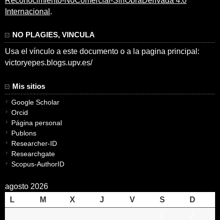
Reconocimiento-NoComercial-SinObraDerivada 4.0
Internacional
.
NO PLAGIES, VINCULA
Usa el vínculo a este documento o a la pagina principal:
victoryepes.blogs.upv.es/
Mis sitios
Google Scholar
Orcid
Página personal
Publons
Researcher-ID
Researchgate
Scopus-AuthorID
agosto 2026
L
M
X
J
V
S
D
1
2