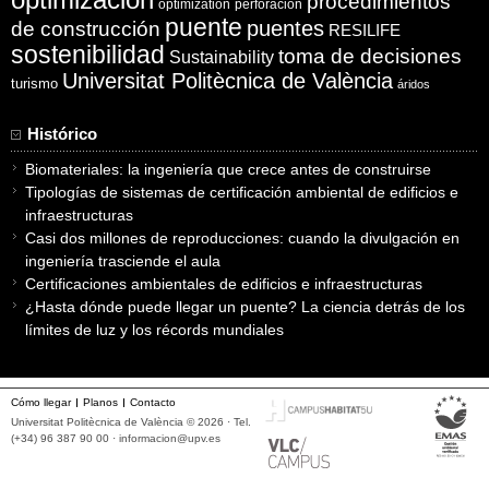
procedimientos
optimization
perforación
puente
puentes
de construcción
RESILIFE
sostenibilidad
toma de decisiones
Sustainability
Universitat Politècnica de València
turismo
áridos
Histórico
Biomateriales: la ingeniería que crece antes de construirse
Tipologías de sistemas de certificación ambiental de edificios e
infraestructuras
Casi dos millones de reproducciones: cuando la divulgación en
ingeniería trasciende el aula
Certificaciones ambientales de edificios e infraestructuras
¿Hasta dónde puede llegar un puente? La ciencia detrás de los
límites de luz y los récords mundiales
Cómo llegar
Planos
Contacto
Universitat Politècnica de València © 2026 · Tel.
(+34) 96 387 90 00 ·
informacion@upv.es