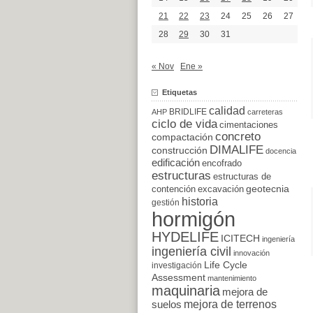
21
22
23
24
25
26
27
28
29
30
31
« Nov
Ene »
Etiquetas
calidad
BRIDLIFE
AHP
carreteras
ciclo de vida
cimentaciones
concreto
compactación
DIMALIFE
construcción
docencia
edificación
encofrado
estructuras
estructuras de
excavación
geotecnia
contención
historia
gestión
hormigón
HYDELIFE
ICITECH
ingeniería
ingeniería civil
innovación
Life Cycle
investigación
Assessment
mantenimiento
maquinaria
mejora de
suelos
mejora de terrenos