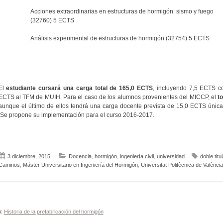
Acciones extraordinarias en estructuras de hormigón: sismo y fuego
(32760) 5 ECTS
Análisis experimental de estructuras de hormigón (32754) 5 ECTS
El
estudiante cursará una carga total de 165,0 ECTS
, incluyendo 7,5 ECTS c
ECTS al TFM de MUIH. Para el caso de los alumnos provenientes del MICCP, el
t
aunque el último de ellos tendrá una carga docente prevista de 15,0 ECTS únic
Se propone su implementación para el curso 2016-2017.
3 diciembre, 2015
Docencia
,
hormigón
,
ingeniería civil
,
universidad
doble titu
Caminos
,
Máster Universitario en Ingeniería del Hormigón
,
Universitat Politècnica de València
Navegación
Historia de la prefabricación del hormigón