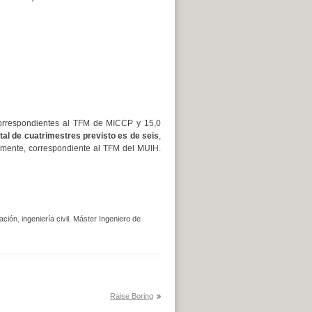
orrespondientes al TFM de MICCP y 15,0
otal de cuatrimestres previsto es de seis
,
amente, correspondiente al TFM del MUIH.
lación
,
ingeniería civil
,
Máster Ingeniero de
Raise Boring