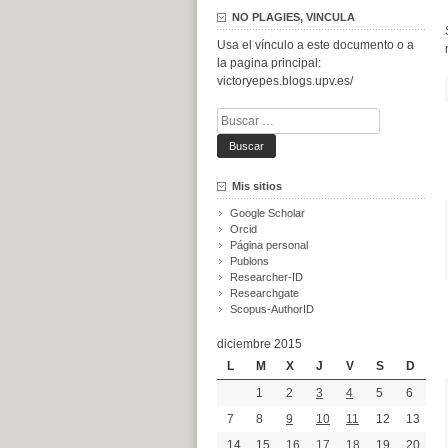
NO PLAGIES, VINCULA
Usa el vínculo a este documento o a
la pagina principal:
victoryepes.blogs.upv.es/
Buscar:
Mis sitios
Google Scholar
Orcid
Página personal
Publons
Researcher-ID
Researchgate
Scopus-AuthorID
diciembre 2015
L
M
X
J
V
S
D
1
2
3
4
5
6
7
8
9
10
11
12
13
14
15
16
17
18
19
20