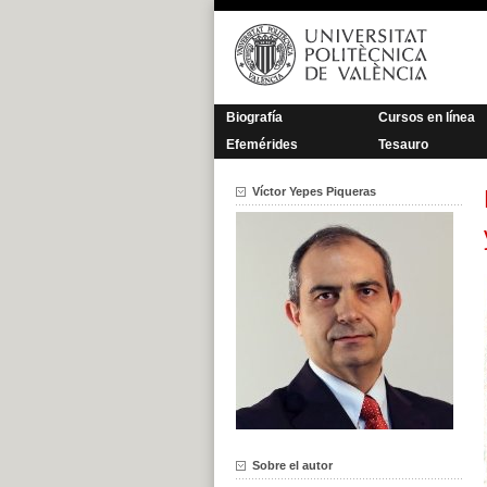
Saltar
al
contenido
Biografía
Cursos en línea
Efemérides
Tesauro
Víctor Yepes Piqueras
Sobre el autor