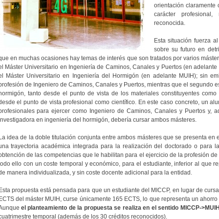
orientación claramente 
carácter profesional
reconocida.
Esta situación fuerza a
sobre su futuro en det
que en muchas ocasiones hay temas de interés que son tratados por varios máste
el Máster Universitario en Ingeniería de Caminos, Canales y Puertos (en adelante
el Máster Universitario en Ingeniería del Hormigón (en adelante MUIH); sin emb
profesión de Ingeniero de Caminos, Canales y Puertos, mientras que el segundo es
hormigón, tanto desde el punto de vista de los materiales constituyentes como d
desde el punto de vista profesional como científico. En este caso concreto, un a
profesionales para ejercer como Ingeniero de Caminos, Canales y Puertos y, a
investigadora en ingeniería del hormigón, debería cursar ambos másteres.
La idea de la doble titulación conjunta entre ambos másteres que se presenta en 
una trayectoria académica integrada para la realización del doctorado o para la 
obtención de las competencias que le habilitan para el ejercicio de la profesión d
todo ello con un coste temporal y económico, para el estudiante, inferior al que
de manera individualizada, y sin coste docente adicional para la entidad.
Esta propuesta está pensada para que un estudiante del MICCP, en lugar de curs
ECTS del máster MUIH, curse únicamente 165 ECTS, lo que representa un ahorro 
Aunque
el planteamiento de la propuesta se realiza en el sentido MICCP->MUI
cuatrimestre temporal (además de los 30 créditos reconocidos).