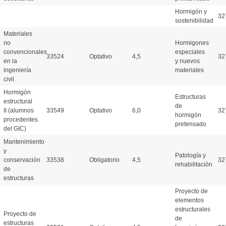
Hormigón y
32
sostenibilidad
Materiales
no
Hormigones
convencionales
especiales
33524
Optativo
4,5
32
en la
y nuevos
ingeniería
materiales
civil
Hormigón
Estructuras
estructural
de
II (alumnos
33549
Optativo
6,0
32
hormigón
procedentes
pretensado
del GIC)
Mantenimiento
y
Patología y
conservación
33538
Obligatorio
4,5
32
rehabilitación
de
estructuras
Proyecto de
elementos
estructurales
Proyecto de
de
estructuras