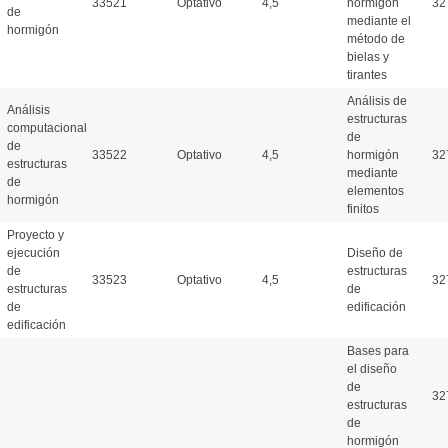
33521
Optativo
4,5
hormigón
32
de
mediante el
hormigón
método de
bielas y
tirantes
Análisis de
Análisis
estructuras
computacional
de
de
33522
Optativo
4,5
hormigón
32
estructuras
mediante
de
elementos
hormigón
finitos
Proyecto y
ejecución
Diseño de
de
estructuras
33523
Optativo
4,5
32
estructuras
de
de
edificación
edificación
Bases para
el diseño
de
32
estructuras
de
hormigón