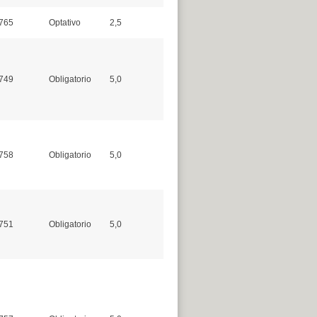
765
Optativo
2,5
749
Obligatorio
5,0
758
Obligatorio
5,0
751
Obligatorio
5,0