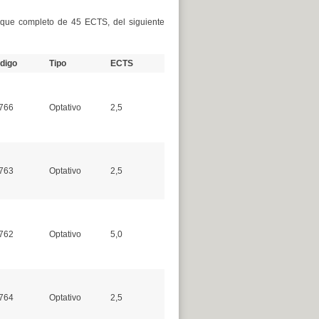
loque completo de 45 ECTS, del siguiente
digo
Tipo
ECTS
766
Optativo
2,5
763
Optativo
2,5
762
Optativo
5,0
764
Optativo
2,5