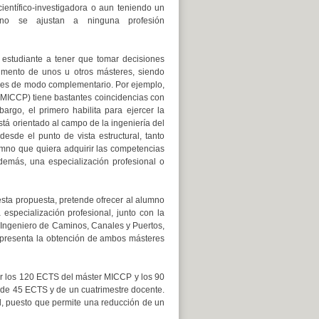
científico-investigadora o aun teniendo un
, no se ajustan a ninguna profesión
l estudiante a tener que tomar decisiones
rimento de unos u otros másteres, siendo
res de modo complementario. Por ejemplo,
 MICCP) tiene bastantes coincidencias con
argo, el primero habilita para ejercer la
tá orientado al campo de la ingeniería del
esde el punto de vista estructural, tanto
lumno que quiera adquirir las competencias
demás, una especialización profesional o
esta propuesta, pretende ofrecer al alumno
especialización profesional, junto con la
e Ingeniero de Caminos, Canales y Puertos,
 representa la obtención de ambos másteres
ar los 120 ECTS del máster MICCP y los 90
de 45 ECTS y de un cuatrimestre docente.
H
, puesto que permite una reducción de un