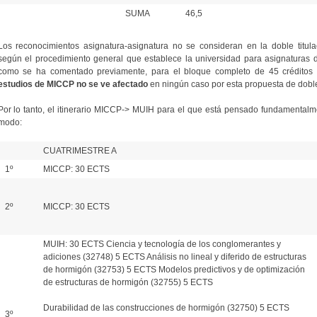
SUMA
46,5
Los reconocimientos asignatura-asignatura no se consideran en la doble titul
según el procedimiento general que establece la universidad para asignaturas de 
como se ha comentado previamente, para el bloque completo de 45 créditos i
estudios de MICCP no se ve afectado
en ningún caso por esta propuesta de doble 
Por lo tanto, el itinerario MICCP-> MUIH para el que está pensado fundamentalmen
modo:
CUATRIMESTRE A
1º
MICCP: 30 ECTS
2º
MICCP: 30 ECTS
MUIH: 30 ECTS Ciencia y tecnología de los conglomerantes y
adiciones (32748) 5 ECTS Análisis no lineal y diferido de estructuras
de hormigón (32753) 5 ECTS Modelos predictivos y de optimización
de estructuras de hormigón (32755) 5 ECTS
Durabilidad de las construcciones de hormigón (32750) 5 ECTS
3º