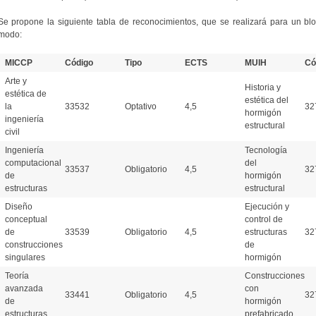
Se propone la siguiente tabla de reconocimientos, que se realizará para un b
modo:
MICCP
Código
Tipo
ECTS
MUIH
Có
Arte y
Historia y
estética de
estética del
la
33532
Optativo
4,5
32
hormigón
ingeniería
estructural
civil
Ingeniería
Tecnología
computacional
del
33537
Obligatorio
4,5
32
de
hormigón
estructuras
estructural
Diseño
Ejecución y
conceptual
control de
de
33539
Obligatorio
4,5
estructuras
32
construcciones
de
singulares
hormigón
Teoría
Construcciones
avanzada
con
33441
Obligatorio
4,5
32
de
hormigón
estructuras
prefabricado