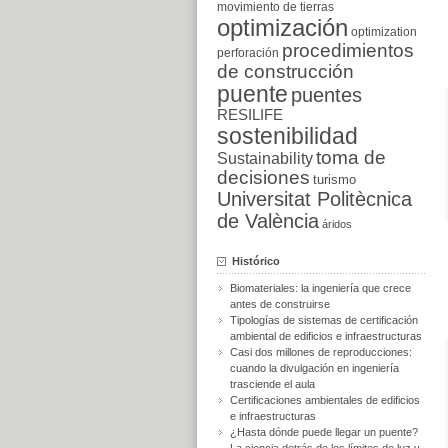
movimiento de tierras
optimización
optimization
procedimientos
perforación
de construcción
puente
puentes
RESILIFE
sostenibilidad
toma de
Sustainability
decisiones
turismo
Universitat Politècnica
de València
áridos
Histórico
Biomateriales: la ingeniería que crece
antes de construirse
Tipologías de sistemas de certificación
ambiental de edificios e infraestructuras
Casi dos millones de reproducciones:
cuando la divulgación en ingeniería
trasciende el aula
Certificaciones ambientales de edificios
e infraestructuras
¿Hasta dónde puede llegar un puente?
La ciencia detrás de los límites de luz y