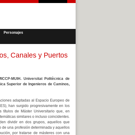
Personajes
nos, Canales y Puertos
CP-MUIH. Universitat Politècnica de
nica Superior de Ingenieros de Caminos,
laciones adaptadas al Espacio Europeo de
ES), han surgido progresivamente en los
 títulos de Máster Universitario que, en
temáticas similares o incluso coincidentes.
den dividir en dos grupos, aquellos que
cio de una profesión determinada y aquellos
bución, por tratarse de másteres con una