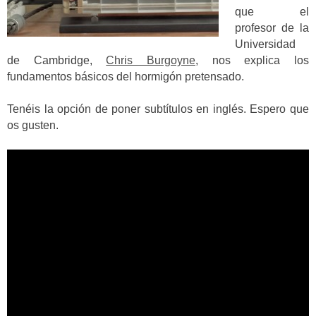
que el
profesor de la
Universidad
de Cambridge,
Chris Burgoyne
, nos explica los
fundamentos básicos del hormigón pretensado.
Tenéis la opción de poner subtítulos en inglés. Espero que
os gusten.