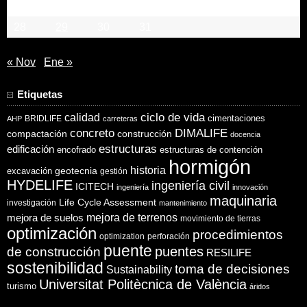
21
22
23
24
25
26
27
28
29
30
31
« Nov
Ene »
Etiquetas
ciclo de vida
calidad
cimentaciones
BRIDLIFE
AHP
carreteras
concreto
DIMALIFE
compactación
construcción
docencia
estructuras
edificación
encofrado
estructuras de contención
hormigón
historia
excavación
geotecnia
gestión
HYDELIFE
ingeniería civil
ICITECH
ingeniería
innovación
maquinaria
Life Cycle Assessment
investigación
mantenimiento
mejora de suelos
mejora de terrenos
movimiento de tierras
optimización
procedimientos
optimization
perforación
puente
puentes
de construcción
RESILIFE
sostenibilidad
toma de decisiones
Sustainability
Universitat Politècnica de València
turismo
áridos