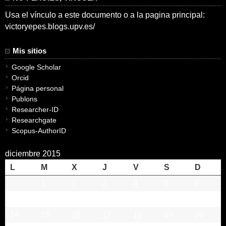
Usa el vínculo a este documento o a la pagina principal:
victoryepes.blogs.upv.es/
Mis sitios
Google Scholar
Orcid
Página personal
Publons
Researcher-ID
Researchgate
Scopus-AuthorID
diciembre 2015
L
M
X
J
V
S
D
1
2
3
4
5
6
7
8
9
10
11
12
13
14
15
16
17
18
19
20