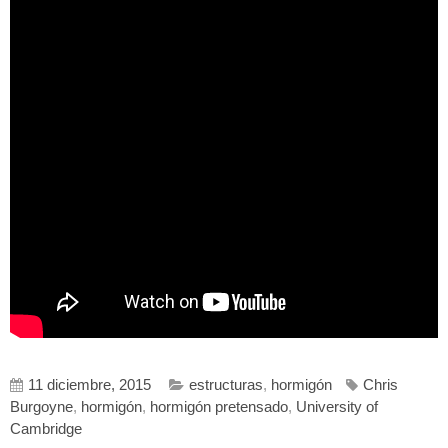
11 diciembre, 2015
estructuras
,
hormigón
Chris
Burgoyne
,
hormigón
,
hormigón pretensado
,
University of
Cambridge