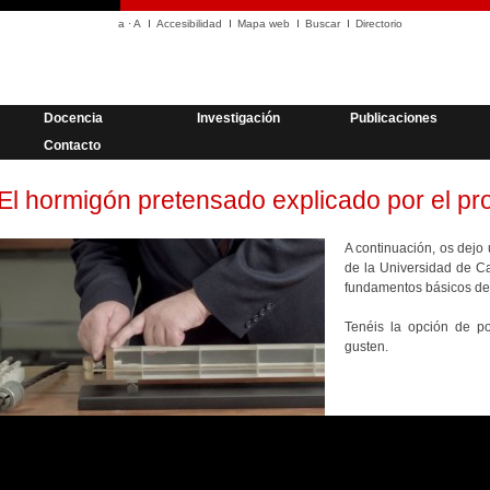
a
·
A
Accesibilidad
Mapa web
Buscar
Directorio
Docencia
Investigación
Publicaciones
Contacto
El hormigón pretensado explicado por el pr
A continuación, os dejo 
de la Universidad de 
fundamentos básicos de
Tenéis la opción de po
gusten.