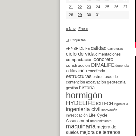
21
22
23
24
25
26
27
28
29
30
31
« Nov
Ene »
Etiquetas
calidad
BRIDLIFE
AHP
carreteras
ciclo de vida
cimentaciones
concreto
compactación
DIMALIFE
construcción
docencia
edificación
encofrado
estructuras
estructuras de
excavación
geotecnia
contención
historia
gestión
hormigón
HYDELIFE
ICITECH
ingeniería
ingeniería civil
innovación
Life Cycle
investigación
Assessment
mantenimiento
maquinaria
mejora de
suelos
mejora de terrenos