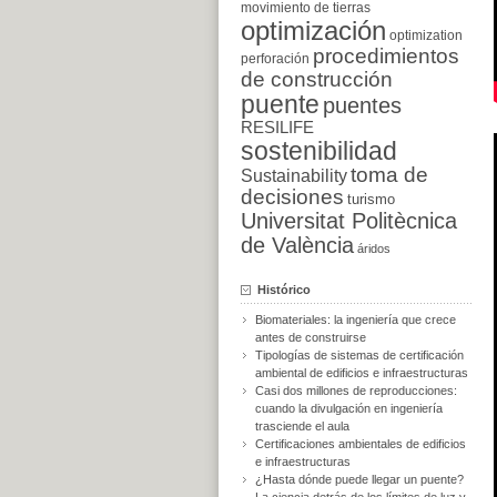
movimiento de tierras
optimización
optimization
procedimientos
perforación
de construcción
puente
puentes
RESILIFE
sostenibilidad
toma de
Sustainability
decisiones
turismo
Universitat Politècnica
de València
áridos
Histórico
Biomateriales: la ingeniería que crece
antes de construirse
Tipologías de sistemas de certificación
ambiental de edificios e infraestructuras
Casi dos millones de reproducciones:
cuando la divulgación en ingeniería
trasciende el aula
Certificaciones ambientales de edificios
e infraestructuras
¿Hasta dónde puede llegar un puente?
La ciencia detrás de los límites de luz y