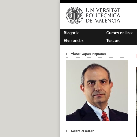
Saltar
al
contenido
Biografía
Cursos en línea
Efemérides
Tesauro
Víctor Yepes Piqueras
Sobre el autor