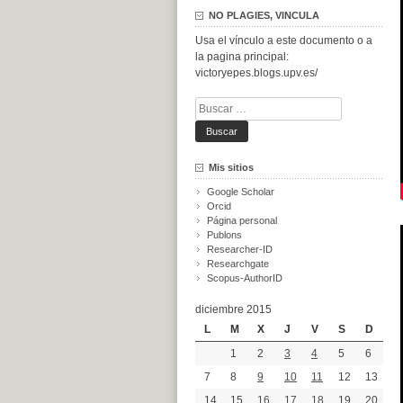
NO PLAGIES, VINCULA
Usa el vínculo a este documento o a
la pagina principal:
victoryepes.blogs.upv.es/
Buscar:
Mis sitios
Google Scholar
Orcid
Página personal
Publons
Researcher-ID
Researchgate
Scopus-AuthorID
diciembre 2015
L
M
X
J
V
S
D
1
2
3
4
5
6
7
8
9
10
11
12
13
14
15
16
17
18
19
20