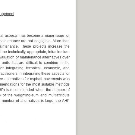
nagement
ial aspects, has become a major issue for
aintenance are not negligible. More than
aintenance. These projects increase the
e technically appropriate, infrastructure
aluation of maintenance alternatives over
nits that are difficult to combine in the
 integrating technical, economic, and
titioners in integrating these aspects for
e alternatives for asphalt pavements was
mmendations for the most suitable methods
s (AHP) is recommended when the number of
se of the weighting-sum and multiattribute
 number of alternatives is large, the AHP