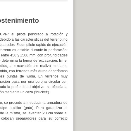
sostenimiento
I-7 al pilote perforado a rotación y
debido a las características del terreno, no
s paredes. Es un pilote rápido de ejecución
erreno es estable durante la perforación.
n entre 450 y 1500 mm, con profundidades
o determina la forma de excavación. En el
ios, la excavación se realiza mediante
ambio, con terrenos más duros deberíamos
ntes puntas de widia. En terrenos muy
oración pasa por una corona circular con
da la profundidad objetivo, se efectúa la
ón mediante un cazo (“bucket”).
do, se procede a introducir la armadura de
po auxiliar (grúa). Para garantizar el
 de la misma, se levantan 20 cm sobre el
colocan separadores para su correcto