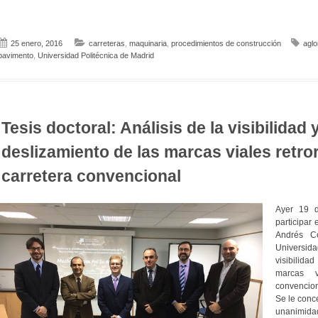
25 enero, 2016
carreteras
,
maquinaria
,
procedimientos de construcción
aglo
pavimento
,
Universidad Politécnica de Madrid
Tesis doctoral: Análisis de la visibilidad y
deslizamiento de las marcas viales retro
carretera convencional
Ayer 19 
participar 
Andrés C
Universida
visibilida
marcas vi
convencion
Se le conce
unanimidad