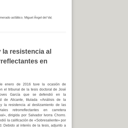
merado asfáltico
,
Miguel Ángel del Val
,
 la resistencia al
rreflectantes en
de enero de 2016 tuve la ocasión de
en el tribunal de la tesis doctoral de José
oves García que se defendió en la
d de Alicante, titulada «Análisis de la
d y la resistencia al deslizamiento de las
ales retrorreflectantes en carretera
al», dirigida por Salvador Ivorra Chorro.
dió la calificación de «Sobresaliente» por
. Debido al interés de la tesis, adjunto a