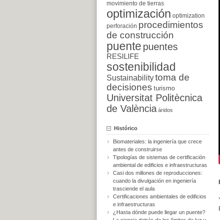
movimiento de tierras
optimización
optimization
procedimientos
perforación
de construcción
puente
puentes
RESILIFE
sostenibilidad
toma de
Sustainability
decisiones
turismo
Universitat Politècnica
de València
áridos
Histórico
Biomateriales: la ingeniería que crece
antes de construirse
Tipologías de sistemas de certificación
ambiental de edificios e infraestructuras
Casi dos millones de reproducciones:
cuando la divulgación en ingeniería
trasciende el aula
Certificaciones ambientales de edificios
e infraestructuras
¿Hasta dónde puede llegar un puente?
La ciencia detrás de los límites de luz y