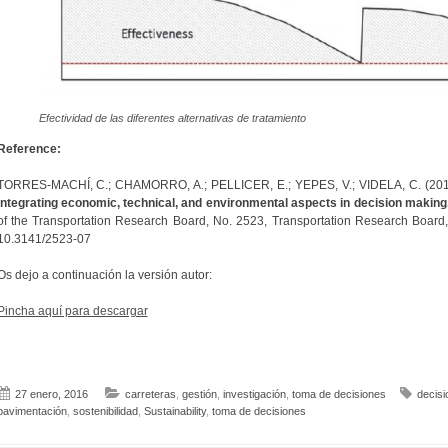
Efectividad de las diferentes alternativas de tratamiento
Reference:
TORRES-MACHÍ, C.; CHAMORRO, A.; PELLICER, E.; YEPES, V.; VIDELA, C. (20
Integrating economic, technical, and environmental aspects in decision making
of the Transportation Research Board, No. 2523, Transportation Research Board,
10.3141/2523-07
Os dejo a continuación la versión autor:
Pincha aquí para descargar
27 enero, 2016
carreteras
,
gestión
,
investigación
,
toma de decisiones
decisi
pavimentación
,
sostenibilidad
,
Sustainability
,
toma de decisiones