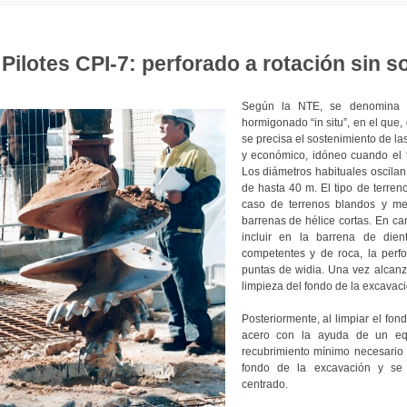
Pilotes CPI-7: perforado a rotación sin 
Según la NTE, se denomina CP
hormigonado “in situ”, en el que, 
se precisa el sostenimiento de la
y económico, idóneo cuando el t
Los diámetros habituales oscila
de hasta 40 m. El tipo de terren
caso de terrenos blandos y med
barrenas de hélice cortas. En c
incluir en la barrena de die
competentes y de roca, la perf
puntas de widia. Una vez alcanza
limpieza del fondo de la excavaci
Posteriormente, al limpiar el fon
acero con la ayuda de un equi
recubrimiento mínimo necesario
fondo de la excavación y se 
centrado.