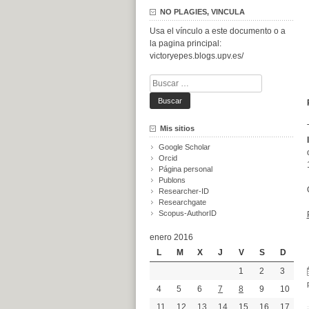
NO PLAGIES, VINCULA
Usa el vínculo a este documento o a
la pagina principal:
victoryepes.blogs.upv.es/
Buscar:
Mis sitios
Google Scholar
Orcid
Página personal
Publons
Researcher-ID
Researchgate
Scopus-AuthorID
enero 2016
L
M
X
J
V
S
D
1
2
3
4
5
6
7
8
9
10
11
12
13
14
15
16
17