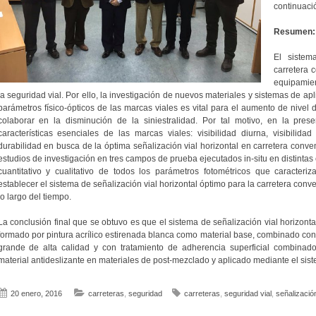
continuaci
Resumen:
El sistem
carretera 
equipamien
la seguridad vial. Por ello, la investigación de nuevos materiales y sistemas de ap
parámetros físico-ópticos de las marcas viales es vital para el aumento de nivel d
colaborar en la disminución de la siniestralidad. Por tal motivo, en la pres
características esenciales de las marcas viales: visibilidad diurna, visibilidad
durabilidad en busca de la óptima señalización vial horizontal en carretera conven
estudios de investigación en tres campos de prueba ejecutados in-situ en distintas 
cuantitativo y cualitativo de todos los parámetros fotométricos que caracter
establecer el sistema de señalización vial horizontal óptimo para la carretera con
lo largo del tiempo.
La conclusión final que se obtuvo es que el sistema de señalización vial horizonta
formado por pintura acrílico estirenada blanca como material base, combinado con
grande de alta calidad y con tratamiento de adherencia superficial combinad
material antideslizante en materiales de post-mezclado y aplicado mediante el sis
20 enero, 2016
carreteras
,
seguridad
carreteras
,
seguridad vial
,
señalización