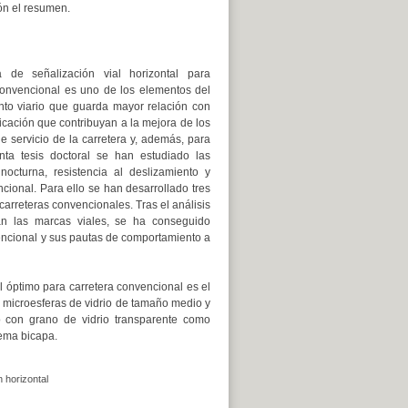
ón el resumen.
a de señalización vial horizontal para
convencional es uno de los elementos del
to viario que guarda mayor relación con
licación que contribuyan a la mejora de los
e servicio de la carretera y, además, para
enta tesis doctoral se han estudiado las
 nocturna, resistencia al deslizamiento y
cional. Para ello se han desarrollado tres
carreteras convencionales. Tras el análisis
izan las marcas viales, se ha conseguido
vencional y sus pautas de comportamiento a
l óptimo para carretera convencional es el
 microesferas de vidrio de tamaño medio y
o con grano de vidrio transparente como
tema bicapa.
 horizontal