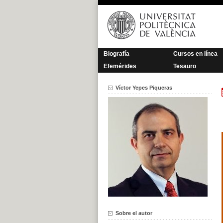
Saltar
al
contenido
Biografía
Cursos en línea
Efemérides
Tesauro
Víctor Yepes Piqueras
Sobre el autor