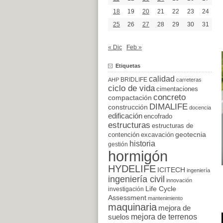
18
19
20
21
22
23
24
25
26
27
28
29
30
31
« Dic
Feb »
Etiquetas
calidad
BRIDLIFE
AHP
carreteras
ciclo de vida
cimentaciones
concreto
compactación
DIMALIFE
construcción
docencia
edificación
encofrado
estructuras
estructuras de
excavación
geotecnia
contención
historia
gestión
hormigón
HYDELIFE
ICITECH
ingeniería
ingeniería civil
innovación
Life Cycle
investigación
Assessment
mantenimiento
maquinaria
mejora de
suelos
mejora de terrenos