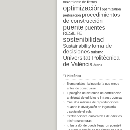
movimiento de tierras
optimización
optimization
procedimientos
perforación
de construcción
puente
puentes
RESILIFE
sostenibilidad
toma de
Sustainability
decisiones
turismo
Universitat Politècnica
de València
áridos
Histórico
Biomateriales: la ingeniería que crece
antes de construirse
Tipologías de sistemas de certificación
ambiental de edificios e infraestructuras
Casi dos millones de reproducciones:
cuando la divulgación en ingeniería
trasciende el aula
Certificaciones ambientales de edificios
e infraestructuras
¿Hasta dónde puede llegar un puente?
La ciencia detrás de los límites de luz y