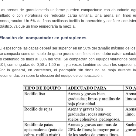
Las arenas de granulometría uniforme pueden compactarse con abundante ag
inflado o con vibratorias de reducida carga unitaria. Una arena sin finos es
monogranular. Un 5% de finos arcillosos facilita la operación y confiere consisten
plástico, ya que un limo empeoraría la mezcla.
Elección del compactador en pedraplenes
El espesor de las capas deberá ser superior en un 50% del tamaño máximo de los 
se compacta como un suelo de grano grueso con finos; si no, debe existir contact
el contenido de finos al 30% del total. Se compactan con equipos vibratorios 
10 t, con tongadas de 0,50 a 1,50 m—, y a veces también se usan los supercom
Por lo general, en carreteras, el pedraplén sin finos no se moja durante 
recomendación sobre la elección del equipo de compactación.