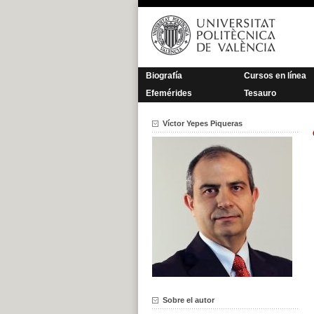
Saltar
al
contenido
Biografía
Cursos en línea
Efemérides
Tesauro
Víctor Yepes Piqueras
Sobre el autor