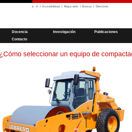
a
·
A
Accesibilidad
Mapa web
Buscar
Directorio
Docencia
Investigación
Publicaciones
Contacto
¿Cómo seleccionar un equipo de compacta