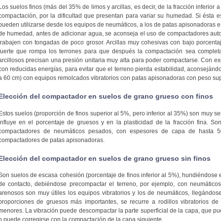
Los suelos finos (más del 35% de limos y arcillas, es decir, de la fracción inferior a
compactación, por la dificultad que presentan para variar su humedad. Si ésta e
pueden utilizarse desde los equipos de neumáticos, a los de patas apisonadoras e i
de humedad, antes de adicionar agua, se aconseja el uso de compactadores aut
trabajen con tongadas de poco grosor. Arcillas muy cohesivas con bajo porcen
fuerte que rompa los terrones para que después la compactación sea completa
arcillosos precisan una presión unitaria muy alta para poder compactarse. Con
con reducidas energías, para evitar que el terreno pierda estabilidad, aconseján
a 60 cm) con equipos remolcados vibratorios con patas apisonadoras con peso super
Elección del compactador en suelos de grano grueso con finos
Estos suelos (proporción de finos superior al 5%, pero inferior al 35%) son muy 
influye en el porcentaje de gruesos y en la plasticidad de la fracción fina. Son
compactadores de neumáticos pesados, con espesores de capa de hasta 
compactadores de patas apisonadoras.
Elección del compactador en suelos de grano grueso sin finos
Son suelos de escasa cohesión (porcentaje de finos inferior al 5%), hundiéndose 
de contacto, debiéndose precompactar el terreno, por ejemplo, con neumáticos
arenosos son muy útiles los equipos vibratorios y los de neumáticos, llegándo
proporciones de gruesos más importantes, se recurre a rodillos vibratorios de 
menores. La vibración puede descompactar la parte superficial de la capa, que pu
o puede corregirse con la compactación de la capa siguiente.