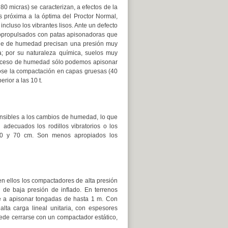
 80 micras) se caracterizan, a efectos de la
s próxima a la óptima del Proctor Normal,
ncluso los vibrantes lisos. Ante un defecto
opropulsados con patas apisonadoras que
taje de humedad precisan una presión muy
; por su naturaleza química, suelos muy
 exceso de humedad sólo podemos apisonar
dose la compactación en capas gruesas (40
ior a las 10 t.
sensibles a los cambios de humedad, lo que
 adecuados los rodillos vibratorios o los
50 y 70 cm. Son menos apropiados los
en ellos los compactadores de alta presión
 de baja presión de inflado. En terrenos
se a apisonar tongadas de hasta 1 m. Con
alta carga lineal unitaria, con espesores
ede cerrarse con un compactador estático,