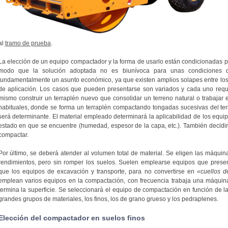
al
tramo de prueba
.
La elección de un equipo compactador y la forma de usarlo están condicionadas por
modo que la solución adoptada no es biunívoca para unas condiciones det
fundamentalmente un asunto económico, ya que existen amplios solapes entre los
de aplicación. Los casos que pueden presentarse son variados y cada uno requi
mismo construir un terraplén nuevo que consolidar un terreno natural o trabajar 
habituales, donde se forma un terraplén compactando tongadas sucesivas del ter
será determinante. El material empleado determinará la aplicabilidad de los equipo
estado en que se encuentre (humedad, espesor de la capa, etc.). También decidir
compactar.
Por último, se deberá atender al volumen total de material. Se eligen las máqu
rendimientos, pero sin romper los suelos. Suelen emplearse equipos que pres
que los equipos de excavación y transporte, para no convertirse en
«cuellos d
emplean varios equipos en la compactación, con frecuencia trabaja una máquin
termina la superficie. Se seleccionará el equipo de compactación en función de la
grandes grupos de materiales, los finos, los de grano grueso y los pedraplenes.
Elección del compactador en suelos finos