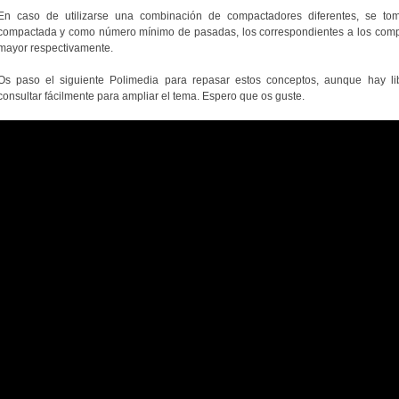
En caso de utilizarse una combinación de compactadores diferentes, se 
compactada y como número mínimo de pasadas, los correspondientes a los compa
mayor respectivamente.
Os paso el siguiente Polimedia para repasar estos conceptos, aunque hay li
consultar fácilmente para ampliar el tema. Espero que os guste.