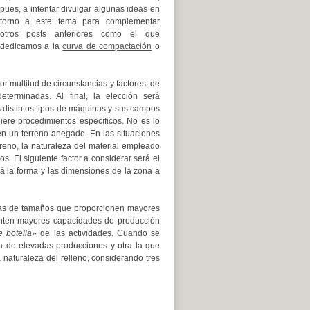
pues, a intentar divulgar algunas ideas en
torno a este tema para complementar
otros posts anteriores como el que
dedicamos a la
curva de compactación
o
 multitud de circunstancias y factores, de
erminadas. Al final, la elección será
 distintos tipos de máquinas y sus campos
ere procedimientos específicos. No es lo
en un terreno anegado. En las situaciones
reno, la naturaleza del material empleado
s. El siguiente factor a considerar será el
á la forma y las dimensiones de la zona a
inas de tamaños que proporcionen mayores
enten mayores capacidades de producción
e botella»
de las actividades. Cuando se
a de elevadas producciones y otra la que
 naturaleza del relleno, considerando tres