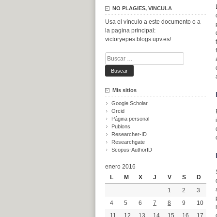
NO PLAGIES, VINCULA
Usa el vínculo a este documento o a
la pagina principal:
victoryepes.blogs.upv.es/
Buscar:
Mis sitios
Google Scholar
Orcid
Página personal
Publons
Researcher-ID
Researchgate
Scopus-AuthorID
enero 2016
L
M
X
J
V
S
D
1
2
3
4
5
6
7
8
9
10
11
12
13
14
15
16
17