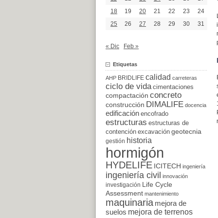
18
19
20
21
22
23
24
25
26
27
28
29
30
31
« Dic
Feb »
Etiquetas
calidad
BRIDLIFE
AHP
carreteras
ciclo de vida
cimentaciones
concreto
compactación
DIMALIFE
construcción
docencia
edificación
encofrado
estructuras
estructuras de
excavación
geotecnia
contención
historia
gestión
hormigón
HYDELIFE
ICITECH
ingeniería
ingeniería civil
innovación
Life Cycle
investigación
Assessment
mantenimiento
maquinaria
mejora de
suelos
mejora de terrenos