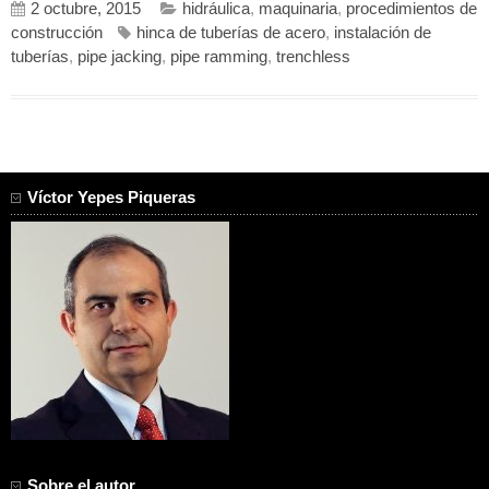
2 octubre, 2015
hidráulica
,
maquinaria
,
procedimientos de
construcción
hinca de tuberías de acero
,
instalación de
tuberías
,
pipe jacking
,
pipe ramming
,
trenchless
Víctor Yepes Piqueras
Sobre el autor