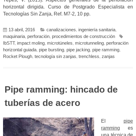
horizontal dirigida. Curso de Postgrado Especialista en
Tecnologías Sin Zanja, Ref. M7-2, 10 pp.
13 abril, 2016
canalizaciones
,
ingeniería sanitaria
,
maquinaria
,
perforación
,
procedimientos de construcción
IbSTT
,
impact moling
,
microtúneles
,
microtunneling
,
perforación
horizontal guiada
,
pipe bursting
,
pipe jacking
,
pipe ramming
,
Rocket Plough
,
tecnología sin zanjas
,
trenchless
,
zanjas
Pipe ramming: hincado de
tuberías de acero
El
pipe
ramming
es
una técnica de