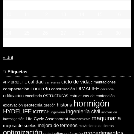
3
4
5
6
7
8
9
10
11
12
13
14
15
16
17
18
19
20
21
22
23
24
25
26
27
28
29
30
31
« Jul
Etiquetas
ciclo de vida
calidad
cimentaciones
BRIDLIFE
AHP
carreteras
concreto
DIMALIFE
compactación
construcción
docencia
estructuras
edificación
encofrado
estructuras de contención
hormigón
historia
excavación
geotecnia
gestión
HYDELIFE
ingeniería civil
ICITECH
ingeniería
innovación
maquinaria
Life Cycle Assessment
investigación
mantenimiento
mejora de suelos
mejora de terrenos
movimiento de tierras
optimización
procedimientos
optimization
perforación