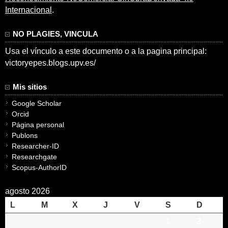
Internacional
.
NO PLAGIES, VINCULA
Usa el vínculo a este documento o a la pagina principal:
victoryepes.blogs.upv.es/
Mis sitios
Google Scholar
Orcid
Página personal
Publons
Researcher-ID
Researchgate
Scopus-AuthorID
agosto 2026
L
M
X
J
V
S
D
1
2