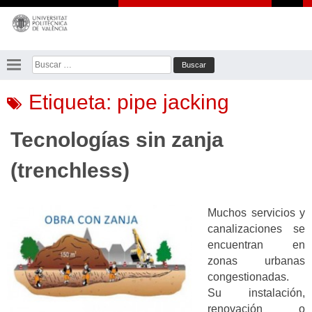
Saltar
al
contenido
Buscar:
Etiqueta:
pipe jacking
Tecnologías sin zanja
(trenchless)
Muchos servicios y
canalizaciones se
encuentran en
zonas urbanas
congestionadas.
Su instalación,
renovación o