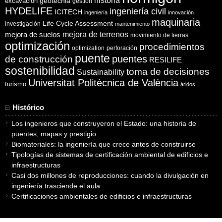
historia
excavación
geotecnia
gestión
HYDELIFE
ingeniería civil
ICITECH
ingeniería
innovación
maquinaria
Life Cycle Assessment
investigación
mantenimiento
mejora de suelos
mejora de terrenos
movimiento de tierras
optimización
procedimientos
optimization
perforación
puente
puentes
de construcción
RESILIFE
sostenibilidad
toma de decisiones
Sustainability
Universitat Politècnica de València
turismo
áridos
Histórico
Los ingenieros que construyeron el Estado: una historia de
puentes, mapas y prestigio
Biomateriales: la ingeniería que crece antes de construirse
Tipologías de sistemas de certificación ambiental de edificios e
infraestructuras
Casi dos millones de reproducciones: cuando la divulgación en
ingeniería trasciende el aula
Certificaciones ambientales de edificios e infraestructuras