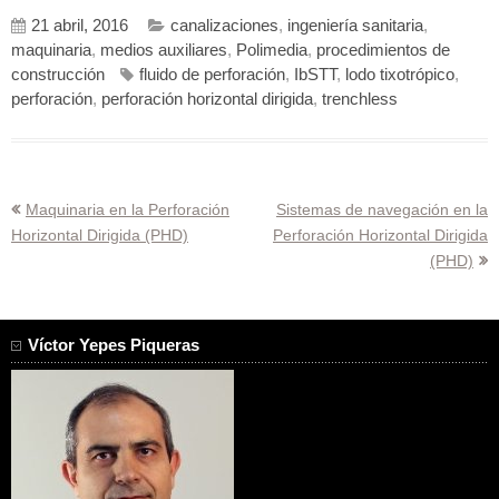
21 abril, 2016
canalizaciones
,
ingeniería sanitaria
,
maquinaria
,
medios auxiliares
,
Polimedia
,
procedimientos de
construcción
fluido de perforación
,
IbSTT
,
lodo tixotrópico
,
perforación
,
perforación horizontal dirigida
,
trenchless
Navegación
Maquinaria en la Perforación
Sistemas de navegación en la
Horizontal Dirigida (PHD)
Perforación Horizontal Dirigida
de
(PHD)
entradas
Víctor Yepes Piqueras