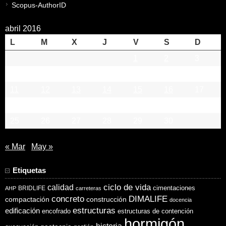
Scopus-AuthorID
abril 2016
L
M
X
J
V
S
D
1
2
3
4
5
6
7
8
9
10
11
12
13
14
15
16
17
18
19
20
21
22
23
24
25
26
27
28
29
30
« Mar
May »
Etiquetas
ciclo de vida
calidad
cimentaciones
BRIDLIFE
AHP
carreteras
concreto
DIMALIFE
compactación
construcción
docencia
estructuras
edificación
encofrado
estructuras de contención
hormigón