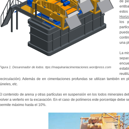
de pe
entib
estos
Horizo
los 
partí
pueda
conti
una p
La mi
separa
encu
Figura 1. Desarenador de lodos. ttps://maquinariacimentaciones.wordpress.com
esta
reut
recirculación). Además de en cimentaciones profundas se utilizan también en pl
túneles, etc.
El contenido de arena y otras partículas en suspensión en los lodos minerales de
volver a verterlo en la excavación. En el caso de polímeros este porcentaje debe s
permite máximo hasta el 10%.