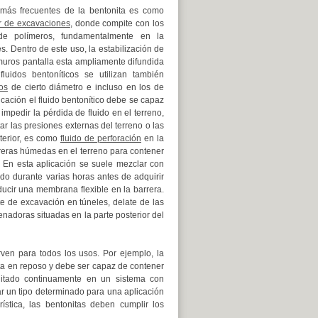
más frecuentes de la bentonita es como
or de excavaciones
, donde compite con los
de polímeros, fundamentalmente en la
es. Dentro de este uso, la estabilización de
uros pantalla esta ampliamente difundida
luidos bentoníticos se utilizan también
os
de cierto diámetro e incluso en los de
ación el fluido bentonítico debe se capaz
impedir la pérdida de fluido en el terreno,
ar las presiones externas del terreno o las
terior, es como
fluido de perforación
en la
rreras húmedas en el terreno para contener
. En esta aplicación se suele mezclar con
o durante varias horas antes de adquirir
ducir una membrana flexible en la barrera.
nte de excavación en túneles, delate de las
nadoras situadas en la parte posterior del
rven para todos los usos. Por ejemplo, la
esta en reposo y debe ser capaz de contener
agitado continuamente en un sistema con
r un tipo determinado para una aplicación
ística, las bentonitas deben cumplir los