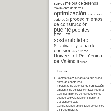
suelos
mejora de terrenos
movimiento de tierras
optimización
optimization
procedimientos
perforación
de construcción
puente
puentes
RESILIFE
sostenibilidad
toma de
Sustainability
decisiones
turismo
Universitat Politècnica
de València
áridos
Histórico
Biomateriales: la ingeniería que crece
antes de construirse
Tipologías de sistemas de certificación
ambiental de edificios e infraestructuras
Casi dos millones de reproducciones:
cuando la divulgación en ingeniería
trasciende el aula
Certificaciones ambientales de edificios
e infraestructuras