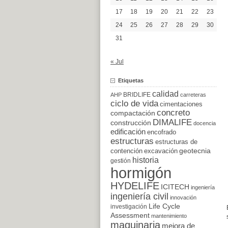
17
18
19
20
21
22
23
24
25
26
27
28
29
30
31
« Jul
Etiquetas
calidad
BRIDLIFE
AHP
carreteras
ciclo de vida
cimentaciones
concreto
compactación
DIMALIFE
construcción
docencia
edificación
encofrado
estructuras
estructuras de
excavación
geotecnia
contención
historia
gestión
hormigón
HYDELIFE
ICITECH
ingeniería
ingeniería civil
innovación
Life Cycle
investigación
Assessment
mantenimiento
maquinaria
mejora de