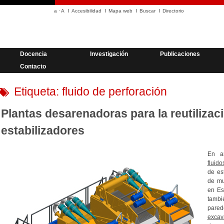
a
·
A
Accesibilidad
Mapa web
Buscar
Directorio
Docencia
Investigación
Publicaciones
Contacto
Etiqueta:
fluido de perforación
Plantas desarenadoras para la reutilizaci
estabilizadores
En ar
fluid
de es
de mu
en Es
tambi
par
excav