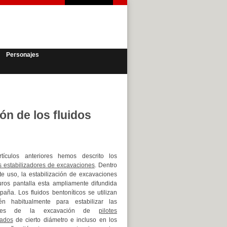
Personajes
ón de los fluidos
tículos anteriores hemos descrito los
os estabilizadores de excavaciones
. Dentro
te uso, la estabilización de excavaciones
ros pantalla esta ampliamente difundida
paña. Los fluidos bentoníticos se utilizan
én habitualmente para estabilizar las
edes de la excavación de
pilotes
ados
de cierto diámetro e incluso en los