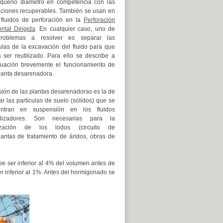
queño diámetro en competencia con las
aciones recuperables. También se usan en
 fluidos de perforación en la
Perforación
ntal Dirigida
. En cualquier caso, uno de
problemas a resolver es separar las
culas de la excavación del fluido para que
 ser reutilizado. Para ello se describe a
nuación brevemente el funcionamiento de
lanta desarenadora.
sión de las plantas desarenadoras es la de
r las partículas de suelo (sólidos) que se
entran en suspensión en los fluidos
bilizadores. Son necesarias para la
ilización de los lodos (circuito de
antas de tratamiento de áridos, obras de
be ser inferior al 4% del volumen antes de
er inferior al 1%. Antes del hormigonado se