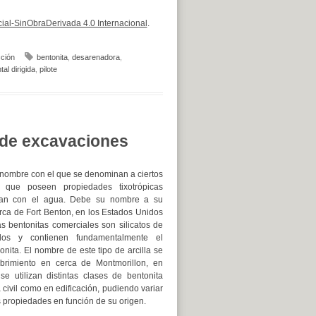
al-SinObraDerivada 4.0 Internacional
.
ción
bentonita
,
desarenadora
,
al dirigida
,
pilote
 de excavaciones
 nombre con el que se denominan a ciertos
s que poseen propiedades tixotrópicas
an con el agua. Debe su nombre a su
rca de Fort Benton, en los Estados Unidos
as bentonitas comerciales son silicatos de
ados y contienen fundamentalmente el
onita. El nombre de este tipo de arcilla se
rimiento en cerca de Montmorillon, en
se utilizan distintas clases de bentonita
a civil como en edificación, pudiendo variar
 propiedades en función de su origen.