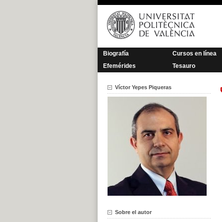
Saltar
al
contenido
Biografía
Cursos en línea
Efemérides
Tesauro
Víctor Yepes Piqueras
Sobre el autor