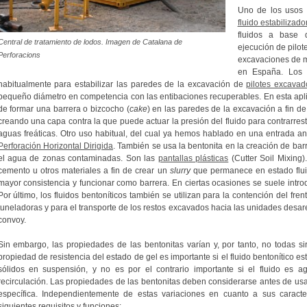
Uno de los usos 
fluido estabilizad
fluidos a base 
Central de tratamiento de lodos. Imagen de Catalana de
ejecución de pilot
Perforacions
excavaciones de m
en España. Los f
habitualmente para estabilizar las paredes de la excavación de
pilotes excavad
pequeño diámetro en competencia con las entibaciones recuperables. En esta aplic
de formar una barrera o bizcocho (
cake
) en las paredes de la excavación a fin de 
creando una capa contra la que puede actuar la presión del fluido para contrarrest
aguas freáticas. Otro uso habitual, del cual ya hemos hablado en una entrada an
Perforación Horizontal Dirigida
. También se usa la bentonita en la creación de ba
el agua de zonas contaminadas. Son las
pantallas plásticas
(Cutter Soil Mixing)
cemento u otros materiales a fin de crear un
slurry
que permanece en estado fluid
mayor consistencia y funcionar como barrera. En ciertas ocasiones se suele intro
Por último, los fluidos bentoníticos también se utilizan para la contención del fre
tuneladoras y para el transporte de los restos excavados hacia las unidades desare
convoy.
Sin embargo, las propiedades de las bentonitas varían y, por tanto, no todas si
propiedad de resistencia del estado de gel es importante si el fluido bentonítico 
sólidos en suspensión, y no es por el contrario importante si el fluido es 
recirculación. Las propiedades de las bentonitas deben considerarse antes de usa
específica. Independientemente de estas variaciones en cuanto a sus caracter
siguientes requisitos y funciones: