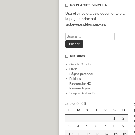
NO PLAGIES, VINCULA
Usa el vínculo a este documento o a
la pagina principal:
victoryepes.blogs.upv.es/
Buscar:
Mis sitios
Google Scholar
Orcid
Página personal
Publons
Researcher-ID
Researchgate
Scopus-AuthorID
agosto 2026
L
M
X
J
V
S
D
1
2
3
4
5
6
7
8
9
10
11
12
13
14
15
16