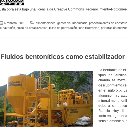
Esta obra está bajo una
licencia de Creative Commons Reconocimiento-NoComerci
6 febrero, 2019
cimentaciones
,
geotecnia
,
maquinaria
,
procedimientos de construc
excavación
,
fluido de estabilización
,
fluido de perforación
,
lodo tixotrópico
,
perforación horizont
Fluidos bentoníticos como estabilizador
La bentonita es el
tipos de arcilla
cuando se mezcl
descubrimiento ce
en el siglo XIX. L
aluminio hidrat
mineral montmorill
debe a su descub
Francia. Hoy día 
tanto en ingenierí
sensiblemente sus