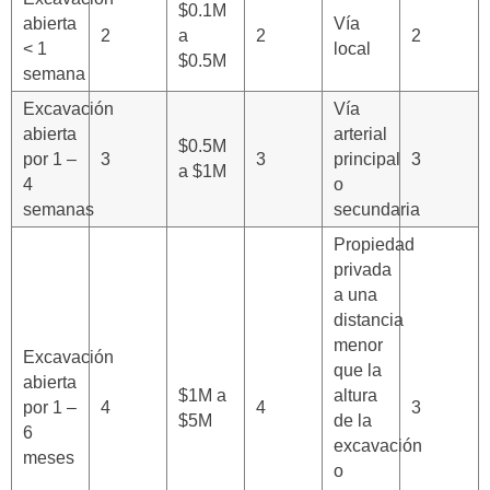
$0.1M
abierta
Vía
2
a
2
2
< 1
local
$0.5M
semana
Excavación
Vía
abierta
arterial
$0.5M
por 1 –
3
3
principal
3
a $1M
4
o
semanas
secundaria
Propiedad
privada
a una
distancia
menor
Excavación
que la
abierta
$1M a
altura
por 1 –
4
4
3
$5M
de la
6
excavación
meses
o