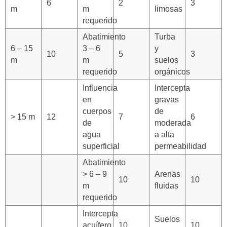
6
2
3
m
m
limosas
requerido
Abatimiento
Turba
6 – 15
3 – 6
y
10
5
3
m
m
suelos
requerido
orgánicos
Influencia
Intercepta
en
gravas
cuerpos
de
> 15 m
12
7
6
de
moderada
agua
a alta
superficial
permeabilidad
Abatimiento
> 6 – 9
Arenas
10
10
m
fluidas
requerido
Intercepta
Suelos
acuífero
10
10