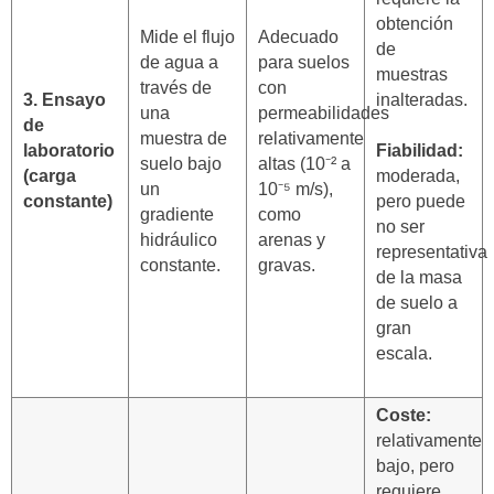
obtención
Mide el flujo
Adecuado
de
de agua a
para suelos
muestras
través de
con
3. Ensayo
inalteradas.
una
permeabilidades
de
muestra de
relativamente
laboratorio
Fiabilidad:
suelo bajo
altas (10⁻² a
(carga
moderada,
un
10⁻⁵ m/s),
constante)
pero puede
gradiente
como
no ser
hidráulico
arenas y
representativa
constante.
gravas.
de la masa
de suelo a
gran
escala.
Coste:
relativamente
bajo, pero
requiere