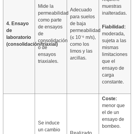
Mide la
muestras
Adecuado
permeabilidad
inalteradas.
para suelos
como parte
4. Ensayo
de baja
de ensayos
Fiabilidad:
de
permeabilidad
de
moderada,
laboratorio
(≤ 10⁻⁶ m/s),
consolidación
sujeta a las
(consolidación/triaxial)
como los
o de
mismas
limos y las
ensayos
limitaciones
arcillas.
triaxiales.
que el
ensayo de
carga
constante.
Coste:
menor que
el de un
ensayo de
Se induce
bombeo.
un cambio
Realizado