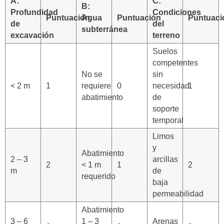
A:
C:
B:
Profundidad
Condiciones
Puntuación
Agua
Puntuación
Puntuaci
de
del
subterránea
excavación
terreno
Suelos
competentes
No se
sin
< 2 m
1
requiere
0
necesidad
1
abatimiento
de
soporte
temporal
Limos
y
Abatimiento
2 – 3
arcillas
2
< 1 m
1
2
m
de
requerido
baja
permeabilidad
Abatimiento
3 – 6
1 – 3
Arenas