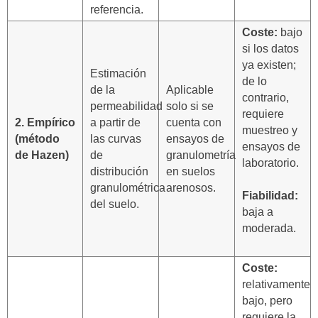
referencia.
Coste:
bajo
si los datos
ya existen;
Estimación
de lo
de la
Aplicable
contrario,
permeabilidad
solo si se
requiere
2. Empírico
a partir de
cuenta con
muestreo y
(método
las curvas
ensayos de
ensayos de
de Hazen)
de
granulometría
laboratorio.
distribución
en suelos
granulométrica
arenosos.
Fiabilidad:
del suelo.
baja a
moderada.
Coste:
relativamente
bajo, pero
requiere la