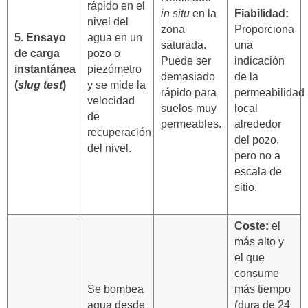
rápido en el
in situ
en la
Fiabilidad:
nivel del
zona
Proporciona
5. Ensayo
agua en un
saturada.
una
de carga
pozo o
Puede ser
indicación
instantánea
piezómetro
demasiado
de la
(
slug test
)
y se mide la
rápido para
permeabilidad
velocidad
suelos muy
local
de
permeables.
alrededor
recuperación
del pozo,
del nivel.
pero no a
escala de
sitio.
Coste:
el
más alto y
el que
consume
Se bombea
más tiempo
agua desde
(dura de 24