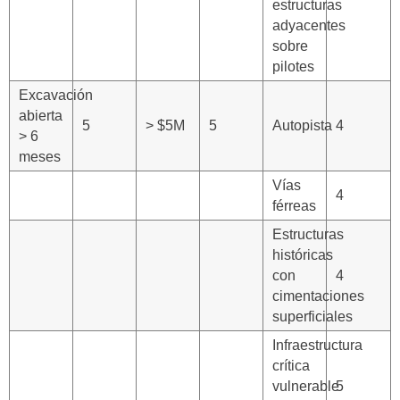
estructuras
adyacentes
sobre
pilotes
Excavación
abierta
5
> $5M
5
Autopista
4
> 6
meses
Vías
4
férreas
Estructuras
históricas
con
4
cimentaciones
superficiales
Infraestructura
crítica
vulnerable
5