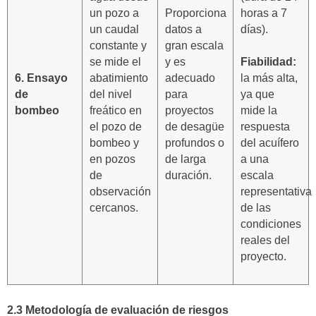
un pozo a
Proporciona
horas a 7
un caudal
datos a
días).
constante y
gran escala
se mide el
y es
Fiabilidad:
6. Ensayo
abatimiento
adecuado
la más alta,
de
del nivel
para
ya que
bombeo
freático en
proyectos
mide la
el pozo de
de desagüe
respuesta
bombeo y
profundos o
del acuífero
en pozos
de larga
a una
de
duración.
escala
observación
representativa
cercanos.
de las
condiciones
reales del
proyecto.
2.3 Metodología de evaluación de riesgos