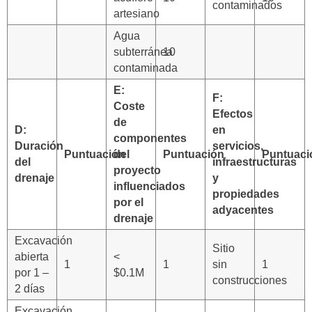
contaminados
artesiano
Agua
subterránea
10
contaminada
E:
F:
Coste
Efectos
de
D:
en
componentes
Duración
servicios,
Puntuación
del
Puntuación
Puntuaci
del
infraestructuras
proyecto
drenaje
y
influenciados
propiedades
por el
adyacentes
drenaje
Excavación
Sitio
abierta
<
1
1
sin
1
por 1 –
$0.1M
construcciones
2 días
Excavación