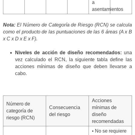
a
asentamientos
Nota:
El Número de Categoría de Riesgo (RCN) se calcula
como el producto de las puntuaciones de las 6 áreas (A x B
x C x D x E x F).
Niveles de acción de diseño recomendados:
una
vez calculado el RCN, la siguiente tabla define las
acciones mínimas de diseño que deben llevarse a
cabo.
Acciones
Número de
Consecuencia
mínimas de
categoría de
del riesgo
diseño
riesgo (RCN)
recomendadas
• No se requiere