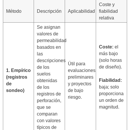
Coste y
Método
Descripción
Aplicabilidad
fiabilidad
relativa
Se asignan
valores de
permeabilidad
Coste:
el
basados en
más bajo
las
(solo horas
descripciones
Útil para
de diseño).
de los
1. Empírico
evaluaciones
suelos
(registros
preliminares
Fiabilidad:
obtenidas
de
y proyectos
baja; solo
de los
sondeo)
de bajo
proporciona
registros de
riesgo.
un orden de
perforación,
magnitud.
que se
comparan
con valores
típicos de