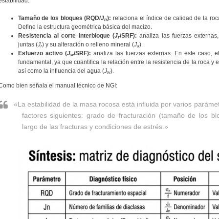
estabilidad:
Tamaño de los bloques (RQD/
J
):
relaciona el índice de calidad de la roc
n
Define la estructura geométrica básica del macizo.
Resistencia al corte interbloque (
J
/SRF):
analiza las fuerzas externas
r
juntas (
J
) y su alteración o relleno mineral (
J
).
r
a
Esfuerzo activo (
J
/SRF):
analiza las fuerzas externas. En este caso, e
w
fundamental, ya que cuantifica la relación entre la resistencia de la roca y
así como la influencia del agua (
J
).
w
Como bien señala el manual técnico de NGI:
«La estabilidad de la masa rocosa está influida por varios parámet
factores siguientes: grado de fracturación (tamaño de los blo
largo de las fracturas y condiciones de estrés.»