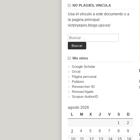
NO PLAGIES, VINCULA
Usa el vínculo a este documento o a
la pagina principal:
victoryepes.blogs.upv.es/
Buscar:
Mis sitios
Google Scholar
Orcid
Página personal
Publons
Researcher-ID
Researchgate
Scopus-AuthorID
agosto 2026
L
M
X
J
V
S
D
1
2
3
4
5
6
7
8
9
10
11
12
13
14
15
16