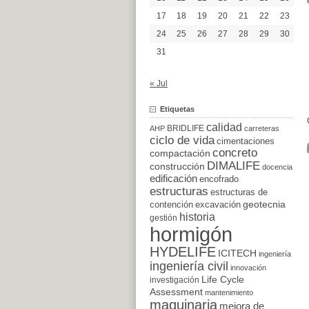
17
18
19
20
21
22
23
24
25
26
27
28
29
30
31
« Jul
Etiquetas
calidad
BRIDLIFE
AHP
carreteras
ciclo de vida
cimentaciones
concreto
compactación
DIMALIFE
construcción
docencia
edificación
encofrado
estructuras
estructuras de
excavación
geotecnia
contención
historia
gestión
hormigón
HYDELIFE
ICITECH
ingeniería
ingeniería civil
innovación
Life Cycle
investigación
Assessment
mantenimiento
maquinaria
mejora de