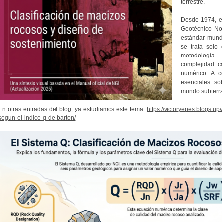
terrestre.
Desde 1974, 
Geotécnico No
estándar mundi
se trata solo
metodología
complejidad c
numérico. A c
esenciales so
mundo subterr
En otras entradas del blog, ya estudiamos este tema:
https://victoryepes.blogs.u
segun-el-indice-q-de-barton/