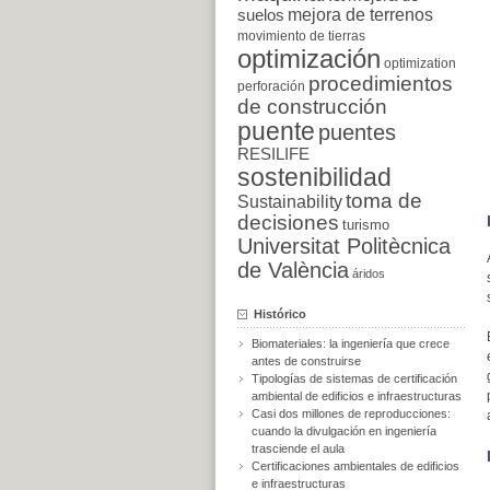
suelos
mejora de terrenos
movimiento de tierras
optimización
optimization
procedimientos
perforación
de construcción
puente
puentes
RESILIFE
sostenibilidad
toma de
Sustainability
decisiones
turismo
Universitat Politècnica
de València
áridos
Histórico
Biomateriales: la ingeniería que crece
antes de construirse
Tipologías de sistemas de certificación
ambiental de edificios e infraestructuras
Casi dos millones de reproducciones:
cuando la divulgación en ingeniería
trasciende el aula
Certificaciones ambientales de edificios
e infraestructuras