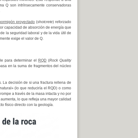
ema Q son intrínsecamente conservadoras
.
hormigón proyectado
(
shotcrete
) reforzado
jor capacidad de absorción de energía que
e la seguridad laboral y de la vida útil de
amente exige el valor de Q.
le para determinar el
RQD
(
Rock Quality
 basa en la suma de fragmentos del núcleo
. La decisión de si una fractura rellena de
natural» (lo que reduciría el RQD) o como
e rompe a través de la masa intacta y no por
 aumenta, lo que refleja una mayor calidad
to físico directo con la geología.