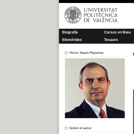
Saltar
al
contenido
Biografía
Cursos en línea
Efemérides
Tesauro
Víctor Yepes Piqueras
Sobre el autor