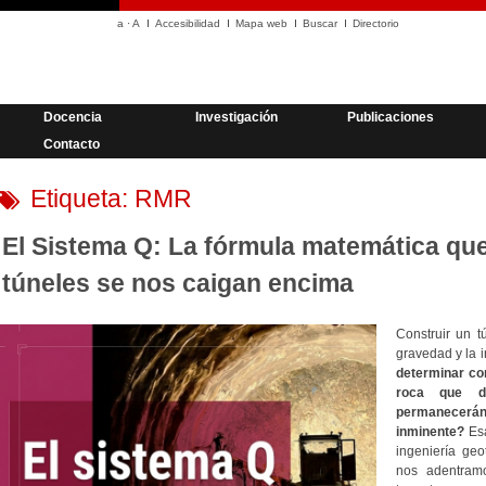
a
·
A
Accesibilidad
Mapa web
Buscar
Directorio
Docencia
Investigación
Publicaciones
Contacto
Etiqueta:
RMR
El Sistema Q: La fórmula matemática que
túneles se nos caigan encima
Construir un t
gravedad y la 
determinar con
roca que d
permanecerá
inminente?
Esa
ingeniería ge
nos adentramo