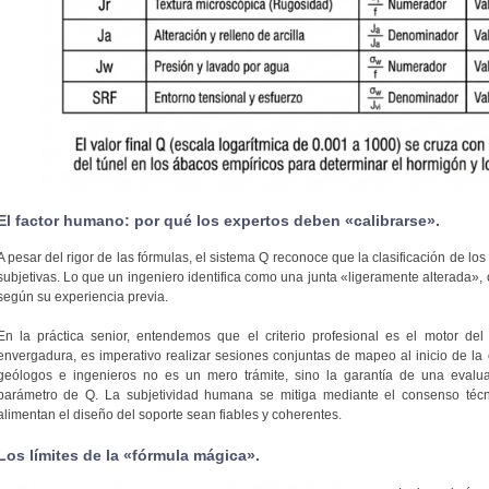
El factor humano: por qué los expertos deben «calibrarse».
A pesar del rigor de las fórmulas, el sistema Q reconoce que la clasificación de l
subjetivas. Lo que un ingeniero identifica como una junta «ligeramente alterada», o
según su experiencia previa.
En la práctica senior, entendemos que el criterio profesional es el motor del
envergadura, es imperativo realizar sesiones conjuntas de mapeo al inicio de la 
geólogos e ingenieros no es un mero trámite, sino la garantía de una eval
parámetro de Q. La subjetividad humana se mitiga mediante el consenso técn
alimentan el diseño del soporte sean fiables y coherentes.
Los límites de la «fórmula mágica».