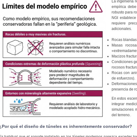
La ingeniería 
empírica debe
robusto para ro
NGI establece 
requiere pre
adicionales.
Rocas blandas 
Masas rocosas
«extremadamen
Macizos fractur
Condiciones g
rocosos fractur
Rocas con anis
de esfuerzos).
Deformacion
presencia de r
En estos escen
integrar medic
simulaciones n
del terreno.
¿Por qué el diseño de túneles es inherentemente conservador?
Es habitual que el soporte instalado en los túneles modernos parezca exceder lo