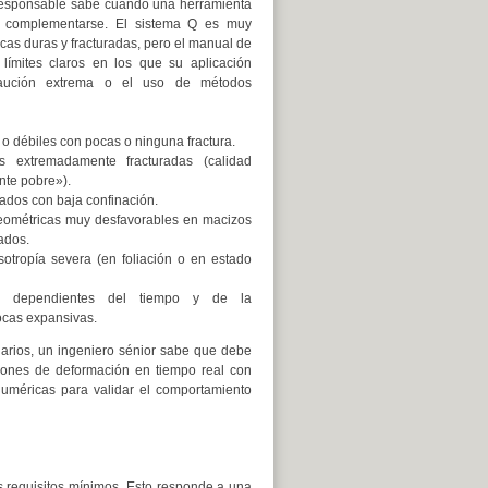
responsable sabe cuándo una herramienta
 complementarse. El sistema Q es muy
cas duras y fracturadas, pero el manual de
límites claros en los que su aplicación
caución extrema o el uso de métodos
o débiles con pocas o ninguna fractura.
 extremadamente fracturadas (calidad
te pobre»).
ados con baja confinación.
eométricas muy desfavorables en macizos
ados.
otropía severa (en foliación o en estado
es dependientes del tiempo y de la
ocas expansivas.
arios, un ingeniero sénior sabe que debe
iones de deformación en tiempo real con
uméricas para validar el comportamiento
s requisitos mínimos. Esto responde a una