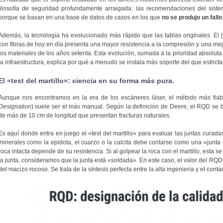
filosofía de seguridad profundamente arraigada: las recomendaciones del sist
porque se basan en una base de datos de casos en los que
no se produjo un fallo
Además, la tecnología ha evolucionado más rápido que las tablas originales. El
con fibras de hoy en día presenta una mayor resistencia a la compresión y una me
los materiales de los años setenta. Esta evolución, sumada a la prioridad absoluta d
la infraestructura, explica por qué a menudo se instala más soporte del que estrict
El «test del martillo»: ciencia en su forma más pura.
Aunque nos encontramos en la era de los escáneres láser, el método más fiab
Designation
) suele ser el más manual. Según la definición de Deere, el RQD se
de más de 10 cm de longitud que presentan fracturas naturales.
Es aquí donde entra en juego el «test del martillo» para evaluar las juntas curadas
minerales como la epidota, el cuarzo o la calcita debe contarse como una «junta 
roca intacta depende de su resistencia. Si al golpear la roca con el martillo, esta s
la junta, consideramos que la junta está «soldada». En este caso, el valor del RQD
del macizo rocoso. Se trata de la síntesis perfecta entre la alta ingeniería y el contac