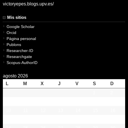
victoryepes.blogs.upv.es/
Mis sitios
Google Scholar
Orcid
Página personal
Publons
Researcher-ID
Researchgate
Scopus-AuthorID
agosto 2026
L
M
X
J
V
S
D
1
2
3
4
5
6
7
8
9
10
11
12
13
14
15
16
17
18
19
20
21
22
23