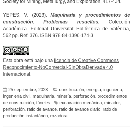
Society for Mining, Metallurgy, and Exploration, 417-434.
YEPES, V. (2023).
Maquinaria y procedimientos de
construcción. Problemas resueltos.
Colección
Académica. Editorial Universitat Politècnica de València,
562 pp. Ref. 376. ISBN 978-84-1396-174-3
Esta obra está bajo una
licencia de Creative Commons
Reconocimiento-NoComercial-SinObraDerivada 4.0
Internacional
.
25 septiembre, 2023
construcción
,
energía
,
ingeniería
,
ingeniería civil
,
maquinaria
,
minería
,
perforación
,
procedimientos
de construcción
,
túneles
excavación mecánica
,
minador
,
perforación
,
ratio de avance
,
ratio de avance diario
,
ratio de
producción instantáneo
,
rozadora