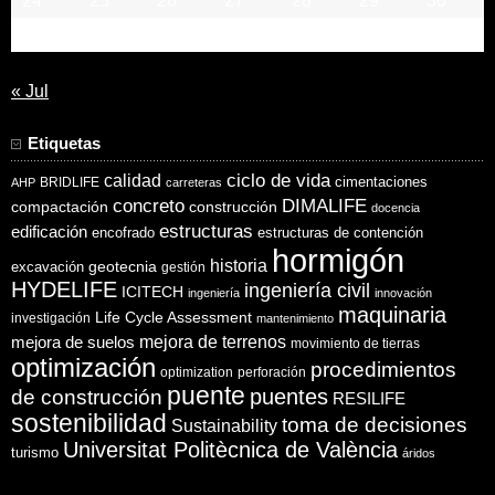
24
25
26
27
28
29
30
31
« Jul
Etiquetas
ciclo de vida
calidad
cimentaciones
BRIDLIFE
AHP
carreteras
concreto
DIMALIFE
compactación
construcción
docencia
estructuras
edificación
encofrado
estructuras de contención
hormigón
historia
excavación
geotecnia
gestión
HYDELIFE
ingeniería civil
ICITECH
ingeniería
innovación
maquinaria
Life Cycle Assessment
investigación
mantenimiento
mejora de suelos
mejora de terrenos
movimiento de tierras
optimización
procedimientos
optimization
perforación
puente
puentes
de construcción
RESILIFE
sostenibilidad
toma de decisiones
Sustainability
Universitat Politècnica de València
turismo
áridos