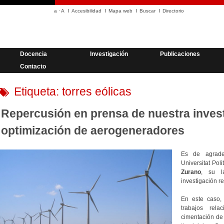
a
·
A
Accesibilidad
Mapa web
Buscar
Directorio
Docencia
Investigación
Publicaciones
Contacto
Etiqueta:
torres eólicas
Repercusión en prensa de nuestra inves
optimización de aerogeneradores
Es de agrade
Universitat Pol
Zurano
, su l
investigación r
En este caso,
trabajos rel
cimentación d