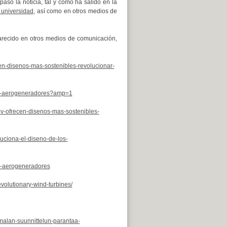
 paso la noticia, tal y como ha salido en la
 universidad
, así como en otros medios de
recido en otros medios de comunicación,
en-disenos-mas-sostenibles-revolucionar-
nar-aerogeneradores?amp=1
v-ofrecen-disenos-mas-sostenibles-
uciona-el-diseno-de-los-
os-aerogeneradores
volutionary-wind-turbines/
oimalan-suunnittelun-parantaa-