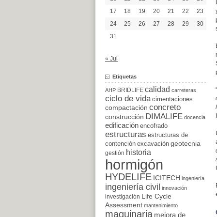
17
18
19
20
21
22
23
24
25
26
27
28
29
30
31
« Jul
Etiquetas
calidad
BRIDLIFE
AHP
carreteras
ciclo de vida
cimentaciones
concreto
compactación
DIMALIFE
construcción
docencia
edificación
encofrado
estructuras
estructuras de
excavación
geotecnia
contención
historia
gestión
hormigón
HYDELIFE
ICITECH
ingeniería
ingeniería civil
innovación
Life Cycle
investigación
Assessment
mantenimiento
maquinaria
mejora de