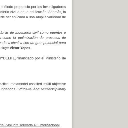
l método propuesto por los investigadores
ería civil o en la edificación. Además, la
ede ser aplicada a una amplia variedad de
cturas de ingeniería civil como puentes o
os como la optimización de procesos de
ovedosa técnica con un gran potencial para
ncluye
Víctor Yepes
.
HYDELIFE
, financiado por el Ministerio de
cal metamodel-assisted multi-objective
oundations.
Structural and Multidisciplinary
al-SinObraDerivada 4.0 Internacional
.