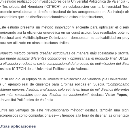
Un estudio realizado por investigadores de la Universitat Politècnica de València (U
y Tecnología del Hormigón (ICITECH), en colaboración con la Universidad Tec
promete revolucionar el diseño estructural de los aerogeneradores. Su trabajo o
sostenibles que los diseños tradicionales de estas infraestructuras,
Este estudio presenta un método innovador y eficiente para optimizar el dise
mejorando así la eficiencia energética en su construcción. Los resultados obtenid
Structural and Multidisciplinary Optimization, demuestran su aplicabilidad en pr
para ser utilizado en otras estructuras civiles.
“
Nuestro método permite diseñar estructuras de manera más sostenible y facilitar
que puede analizar diferentes condiciones y optimizar así el producto final. Utili
la eficiencia y reducir el costo computacional del proceso de optimización del dis
Instituto ICITECH de la Universitat Politècnica de València.
En su estudio, el equipo de la Universitat Politècnica de València y la Universida
a un ejemplo real de cimientos para turbinas eólicas en Suecia. “
Comprobamos
obtener mejores diseños, analizando solo veinte en lugar de mil diseños diferent
son más sostenibles que los diseños convencionales
”, destaca
Víctor Yepes
,
Universitat Politècnica de València.
Entre las ventajas de este “revolucionario método” destaca también una signi
económicos como computacionales— y tiempos a la hora de diseñar las cimentaci
Otras aplicaciones