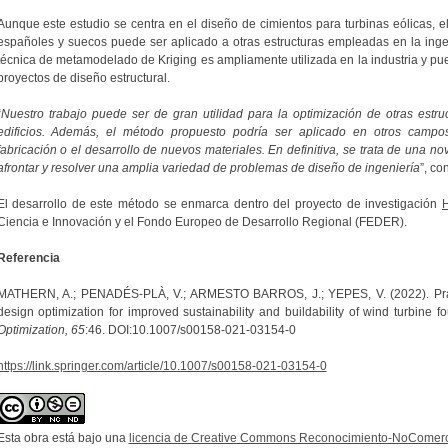
Aunque este estudio se centra en el diseño de cimientos para turbinas eólicas, e
españoles y suecos puede ser aplicado a otras estructuras empleadas en la ingeni
técnica de metamodelado de Kriging es ampliamente utilizada en la industria y pu
proyectos de diseño estructural.
“
Nuestro trabajo puede ser de gran utilidad para la optimización de otras estru
edificios. Además, el método propuesto podría ser aplicado en otros camp
fabricación o el desarrollo de nuevos materiales. En definitiva, se trata de una n
afrontar y resolver una amplia variedad de problemas de diseño de ingeniería
”, co
El desarrollo de este método se enmarca dentro del proyecto de investigación
Ciencia e Innovación y el Fondo Europeo de Desarrollo Regional (FEDER).
Referencia
MATHERN, A.; PENADÉS-PLÀ, V.; ARMESTO BARROS, J.; YEPES, V. (2022). Practi
design optimization for improved sustainability and buildability of wind turbine f
Optimization, 65
:46. DOI:10.1007/s00158-021-03154-0
https://link.springer.com/article/10.1007/s00158-021-03154-0
Esta obra está bajo una
licencia de Creative Commons Reconocimiento-NoComerci