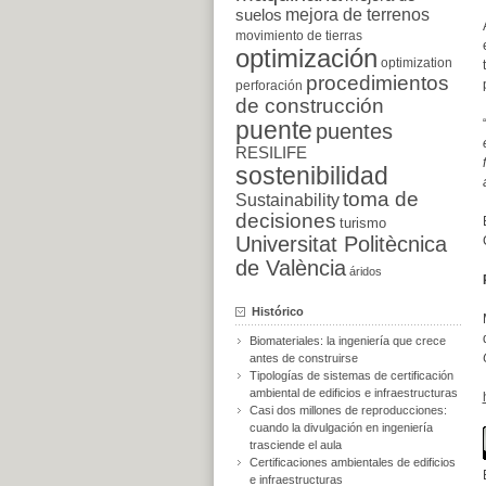
suelos
mejora de terrenos
movimiento de tierras
optimización
optimization
procedimientos
perforación
de construcción
puente
puentes
RESILIFE
sostenibilidad
toma de
Sustainability
decisiones
turismo
Universitat Politècnica
de València
áridos
Histórico
Biomateriales: la ingeniería que crece
antes de construirse
Tipologías de sistemas de certificación
ambiental de edificios e infraestructuras
Casi dos millones de reproducciones:
cuando la divulgación en ingeniería
trasciende el aula
Certificaciones ambientales de edificios
e infraestructuras