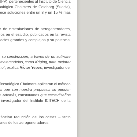
PV), pertenecientes al Instituto de Ciencia
volumen.
nológica Chalmers de Goteborg (Suecia),
frece soluciones entre un 8 y un 15 % más
ño de cimentaciones de aerogeneradores,
os en el estudio, publicados en la revista
oyectos grandes y complejos y su potencial
 su construcción, a través de un software
za metamodelos, como Kriging, para mejorar
eño
”, explica
Víctor Yepes
, investigador del
d Tecnológica Chalmers aplicaron el método
 que con nuestra propuesta se pueden
es. Además, constatamos que estos diseños
 investigador del Instituto ICITECH de la
ficativa reducción de los costes – tanto
ones de los aerogeneradores.