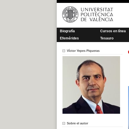
Saltar
al
contenido
Biografía
Cursos en línea
Efemérides
Tesauro
Víctor Yepes Piqueras
Sobre el autor