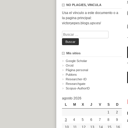
NO PLAGIES, VINCULA
Usa el vínculo a este documento o a
la pagina principal:
victoryepes.blogs.upv.es/
Buscar:
Mis sitios
Google Scholar
Orcid
Página personal
Publons
Researcher-ID
Researchgate
Scopus-AuthorID
agosto 2026
L
M
X
J
V
S
D
1
2
3
4
5
6
7
8
9
10
11
12
13
14
15
16