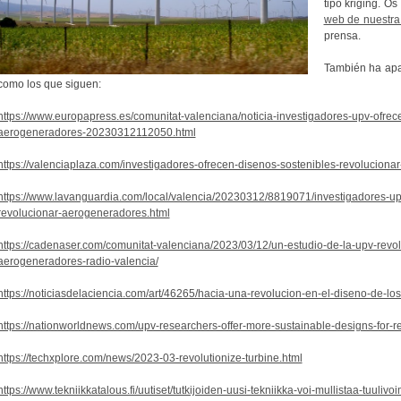
tipo kriging. Os
web de nuestra
prensa.
También ha apa
como los que siguen:
https://www.europapress.es/comunitat-valenciana/noticia-investigadores-upv-ofrec
aerogeneradores-20230312112050.html
https://valenciaplaza.com/investigadores-ofrecen-disenos-sostenibles-revolucio
https://www.lavanguardia.com/local/valencia/20230312/8819071/investigadores-up
revolucionar-aerogeneradores.html
https://cadenaser.com/comunitat-valenciana/2023/03/12/un-estudio-de-la-upv-revol
aerogeneradores-radio-valencia/
https://noticiasdelaciencia.com/art/46265/hacia-una-revolucion-en-el-diseno-de-l
https://nationworldnews.com/upv-researchers-offer-more-sustainable-designs-for-re
https://techxplore.com/news/2023-03-revolutionize-turbine.html
https://www.tekniikkatalous.fi/uutiset/tutkijoiden-uusi-tekniikka-voi-mullistaa-tuuliv