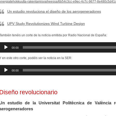
energiatehokkuutta-rakentamisvaiheessa/6b54c3cc-e9ec-4c7c-9677-8e480c5d41
Un estudio revoluciona el diseño de los aerogeneradores
UPV Study Revolutionizes Wind Turbine Design
También tenéis un corte de la noticia emitida por Radio Nacional de España:
Reproductor
00:00
de
audio
Y en este otro corte, podéis ver la noticia en la SER:
Reproductor
00:00
de
audio
Diseño revolucionario
Un estudio de la Universitat Politècnica de València 
aerogeneradores