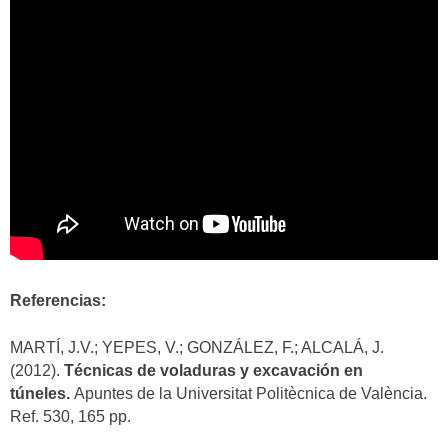
Referencias:
MARTÍ, J.V.; YEPES, V.; GONZÁLEZ, F.; ALCALÁ, J.
(2012).
Técnicas de voladuras y excavación en
túneles.
Apuntes de la Universitat Politècnica de València.
Ref. 530, 165 pp.