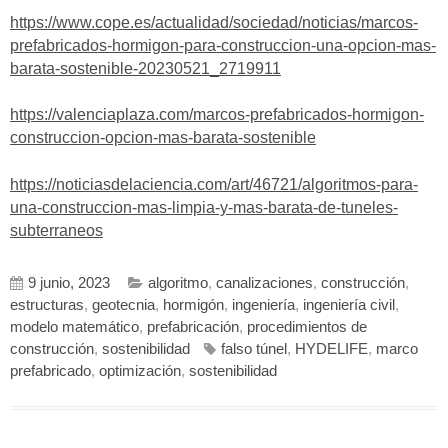
https://www.cope.es/actualidad/sociedad/noticias/marcos-
prefabricados-hormigon-para-construccion-una-opcion-mas-
barata-sostenible-20230521_2719911
https://valenciaplaza.com/marcos-prefabricados-hormigon-
construccion-opcion-mas-barata-sostenible
https://noticiasdelaciencia.com/art/46721/algoritmos-para-
una-construccion-mas-limpia-y-mas-barata-de-tuneles-
subterraneos
9 junio, 2023
algoritmo
,
canalizaciones
,
construcción
,
estructuras
,
geotecnia
,
hormigón
,
ingeniería
,
ingeniería civil
,
modelo matemático
,
prefabricación
,
procedimientos de
construcción
,
sostenibilidad
falso túnel
,
HYDELIFE
,
marco
prefabricado
,
optimización
,
sostenibilidad