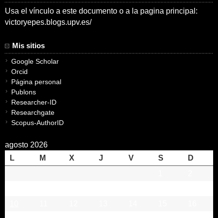
Usa el vínculo a este documento o a la pagina principal:
victoryepes.blogs.upv.es/
Mis sitios
Google Scholar
Orcid
Página personal
Publons
Researcher-ID
Researchgate
Scopus-AuthorID
agosto 2026
L
M
X
J
V
S
D
1
2
3
4
5
6
7
8
9
10
11
12
13
14
15
16