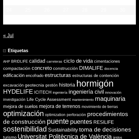
17
18
19
20
21
22
23
24
25
26
27
28
29
30
31
« Jul
Etiquetas
ciclo de vida
calidad
cimentaciones
BRIDLIFE
AHP
carreteras
concreto
DIMALIFE
compactación
construcción
docencia
estructuras
edificación
encofrado
estructuras de contención
hormigón
historia
excavación
geotecnia
gestión
HYDELIFE
ingeniería civil
ICITECH
ingeniería
innovación
maquinaria
Life Cycle Assessment
investigación
mantenimiento
mejora de suelos
mejora de terrenos
movimiento de tierras
optimización
procedimientos
optimization
perforación
puente
puentes
de construcción
RESILIFE
sostenibilidad
toma de decisiones
Sustainability
Universitat Politècnica de València
turismo
áridos