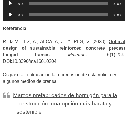
Reproductor
00:00
00:00
de
Reproductor
audio
00:00
00:00
de
audio
Referencia
:
RUIZ-VÉLEZ, A.; ALCALÁ, J.; YEPES, V. (2023).
Optimal
design of sustainable reinforced concrete precast
hinged frames.
Materials,
16(1):204.
DOI:10.3390/ma16010204.
Os paso a continuación la repercusión de esta noticia en
algunos medios de prensa.
Marcos prefabricados de hormigón para la
construcción, una opción más barata y
sostenible