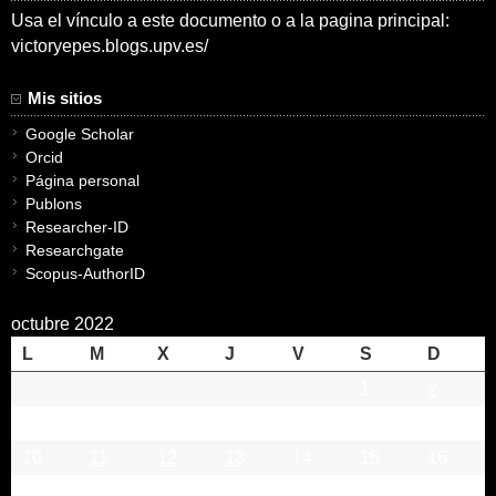
Usa el vínculo a este documento o a la pagina principal:
victoryepes.blogs.upv.es/
Mis sitios
Google Scholar
Orcid
Página personal
Publons
Researcher-ID
Researchgate
Scopus-AuthorID
octubre 2022
L
M
X
J
V
S
D
1
2
3
4
5
6
7
8
9
10
11
12
13
14
15
16
17
18
19
20
21
22
23