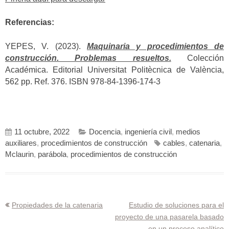
Referencias:
YEPES, V. (2023).
Maquinaria y procedimientos de
construcción. Problemas resueltos.
Colección
Académica. Editorial Universitat Politècnica de València,
562 pp. Ref. 376. ISBN 978-84-1396-174-3
11 octubre, 2022
Docencia
,
ingeniería civil
,
medios
auxiliares
,
procedimientos de construcción
cables
,
catenaria
,
Mclaurin
,
parábola
,
procedimientos de construcción
Navegación
Propiedades de la catenaria
Estudio de soluciones para el
proyecto de una pasarela basado
de
en un proceso analítico