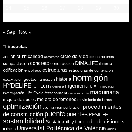
24
25
26
27
28
29
30
31
« Sep
Nov »
Etiquetas
ciclo de vida
calidad
cimentaciones
BRIDLIFE
AHP
carreteras
concreto
DIMALIFE
compactación
construcción
docencia
estructuras
edificación
encofrado
estructuras de contención
hormigón
historia
excavación
geotecnia
gestión
HYDELIFE
ingeniería civil
ICITECH
ingeniería
innovación
maquinaria
Life Cycle Assessment
investigación
mantenimiento
mejora de suelos
mejora de terrenos
movimiento de tierras
optimización
procedimientos
optimization
perforación
puente
puentes
de construcción
RESILIFE
sostenibilidad
toma de decisiones
Sustainability
Universitat Politècnica de València
turismo
áridos