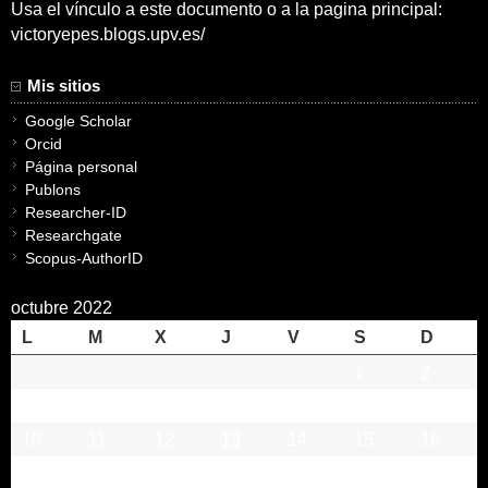
Usa el vínculo a este documento o a la pagina principal:
victoryepes.blogs.upv.es/
Mis sitios
Google Scholar
Orcid
Página personal
Publons
Researcher-ID
Researchgate
Scopus-AuthorID
octubre 2022
L
M
X
J
V
S
D
1
2
3
4
5
6
7
8
9
10
11
12
13
14
15
16
17
18
19
20
21
22
23