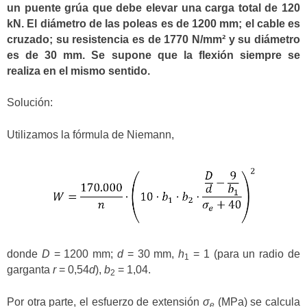
un puente grúa que debe elevar una carga total de 120
kN. El diámetro de las poleas es de 1200 mm; el cable es
cruzado; su resistencia es de 1770 N/mm² y su diámetro
es de 30 mm. Se supone que la flexión siempre se
realiza en el mismo sentido.
Solución:
Utilizamos la fórmula de Niemann,
donde
D
= 1200 mm;
d
= 30 mm,
h
= 1 (para un radio de
1
garganta
r
= 0,54
d
),
b
= 1,04.
2
Por otra parte, el esfuerzo de extensión
σ
(MPa) se calcula
e