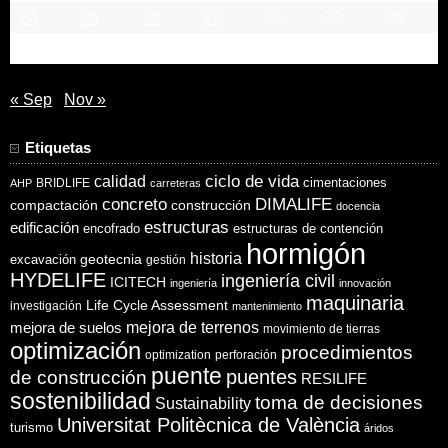
24
25
26
27
28
29
30
31
« Sep
Nov »
Etiquetas
ciclo de vida
calidad
cimentaciones
BRIDLIFE
AHP
carreteras
concreto
DIMALIFE
compactación
construcción
docencia
estructuras
edificación
encofrado
estructuras de contención
hormigón
historia
excavación
geotecnia
gestión
HYDELIFE
ingeniería civil
ICITECH
ingeniería
innovación
maquinaria
Life Cycle Assessment
investigación
mantenimiento
mejora de suelos
mejora de terrenos
movimiento de tierras
optimización
procedimientos
optimization
perforación
puente
puentes
de construcción
RESILIFE
sostenibilidad
toma de decisiones
Sustainability
Universitat Politècnica de València
turismo
áridos