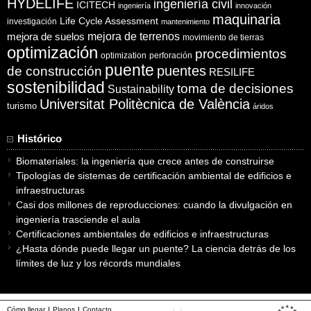
HYDELIFE
ingeniería civil
ICITECH
ingeniería
innovación
maquinaria
Life Cycle Assessment
investigación
mantenimiento
mejora de suelos
mejora de terrenos
movimiento de tierras
optimización
procedimientos
optimization
perforación
puente
puentes
de construcción
RESILIFE
sostenibilidad
toma de decisiones
Sustainability
Universitat Politècnica de València
turismo
áridos
Histórico
Biomateriales: la ingeniería que crece antes de construirse
Tipologías de sistemas de certificación ambiental de edificios e
infraestructuras
Casi dos millones de reproducciones: cuando la divulgación en
ingeniería trasciende el aula
Certificaciones ambientales de edificios e infraestructuras
¿Hasta dónde puede llegar un puente? La ciencia detrás de los
límites de luz y los récords mundiales
Cómo llegar
Planos
Contacto