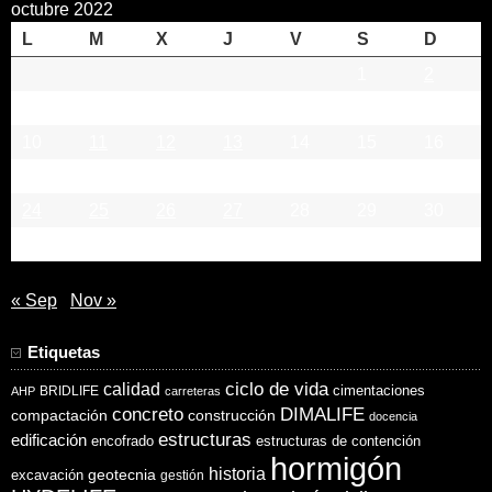
octubre 2022
L
M
X
J
V
S
D
1
2
3
4
5
6
7
8
9
10
11
12
13
14
15
16
17
18
19
20
21
22
23
24
25
26
27
28
29
30
31
« Sep
Nov »
Etiquetas
ciclo de vida
calidad
cimentaciones
BRIDLIFE
AHP
carreteras
concreto
DIMALIFE
compactación
construcción
docencia
estructuras
edificación
encofrado
estructuras de contención
hormigón
historia
excavación
geotecnia
gestión