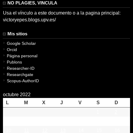
NO PLAGIES, VINCULA
Usa el vínculo a este documento o a la pagina principal:
victoryepes.blogs.upv.es/
Mis sitios
Google Scholar
Orcid
Página personal
Publons
Researcher-ID
Researchgate
Scopus-AuthorID
octubre 2022
L
M
X
J
V
S
D
1
2
3
4
5
6
7
8
9
10
11
12
13
14
15
16