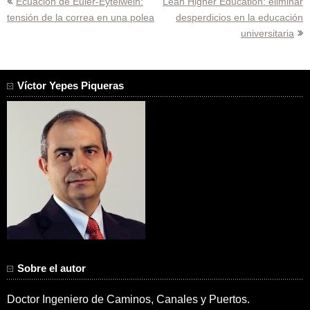
Navegación
Ecuación de Euler-Eytelwein:
Lean Higher Education: eliminar
tensión de la correa en una polea
desperdicios en la educación
de
universitaria
entradas
Víctor Yepes Piqueras
Sobre el autor
Doctor Ingeniero de Caminos, Canales y Puertos.