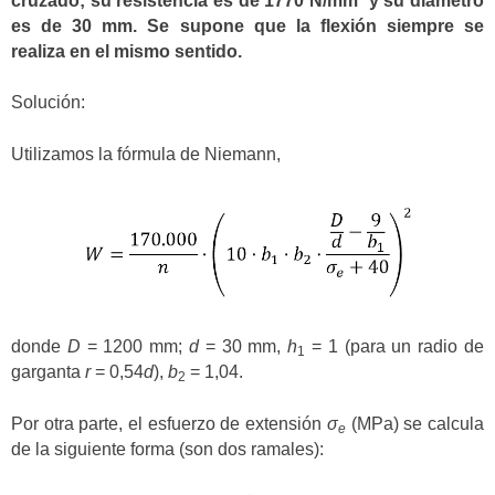
cruzado; su resistencia es de 1770 N/mm² y su diámetro
es de 30 mm. Se supone que la flexión siempre se
realiza en el mismo sentido.
Solución:
Utilizamos la fórmula de Niemann,
donde
D
= 1200 mm;
d
= 30 mm,
h
= 1 (para un radio de
1
garganta
r
= 0,54
d
),
b
= 1,04.
2
Por otra parte, el esfuerzo de extensión
σ
(MPa) se calcula
e
de la siguiente forma (son dos ramales):