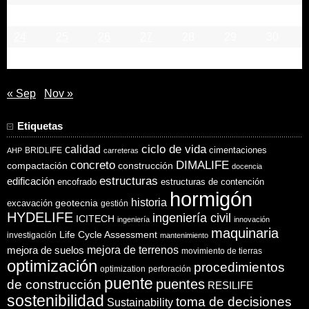
17
18
19
20
21
22
23
24
25
26
27
28
29
30
31
« Sep
Nov »
Etiquetas
ciclo de vida
calidad
cimentaciones
BRIDLIFE
AHP
carreteras
concreto
DIMALIFE
compactación
construcción
docencia
estructuras
edificación
encofrado
estructuras de contención
hormigón
historia
excavación
geotecnia
gestión
HYDELIFE
ingeniería civil
ICITECH
ingeniería
innovación
maquinaria
Life Cycle Assessment
investigación
mantenimiento
mejora de suelos
mejora de terrenos
movimiento de tierras
optimización
procedimientos
optimization
perforación
puente
puentes
de construcción
RESILIFE
sostenibilidad
toma de decisiones
Sustainability