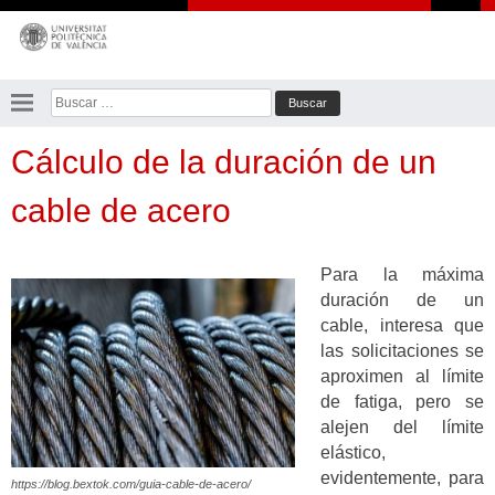
Saltar
al
contenido
Buscar:
Cálculo de la duración de un
cable de acero
Para la máxima
duración de un
cable, interesa que
las solicitaciones se
aproximen al límite
de fatiga, pero se
alejen del límite
elástico,
evidentemente, para
https://blog.bextok.com/guia-cable-de-acero/