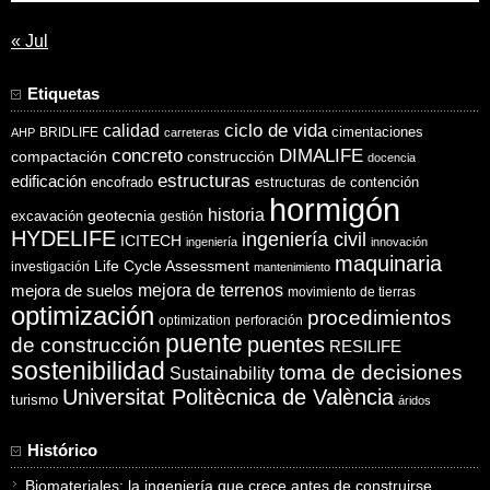
« Jul
Etiquetas
ciclo de vida
calidad
cimentaciones
BRIDLIFE
AHP
carreteras
concreto
DIMALIFE
compactación
construcción
docencia
estructuras
edificación
encofrado
estructuras de contención
hormigón
historia
excavación
geotecnia
gestión
HYDELIFE
ingeniería civil
ICITECH
ingeniería
innovación
maquinaria
Life Cycle Assessment
investigación
mantenimiento
mejora de suelos
mejora de terrenos
movimiento de tierras
optimización
procedimientos
optimization
perforación
puente
puentes
de construcción
RESILIFE
sostenibilidad
toma de decisiones
Sustainability
Universitat Politècnica de València
turismo
áridos
Histórico
Biomateriales: la ingeniería que crece antes de construirse