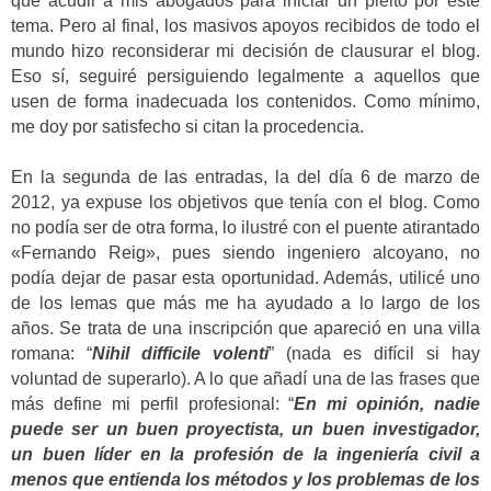
que acudir a mis abogados para iniciar un pleito por este
tema. Pero al final, los masivos apoyos recibidos de todo el
mundo hizo reconsiderar mi decisión de clausurar el blog.
Eso sí, seguiré persiguiendo legalmente a aquellos que
usen de forma inadecuada los contenidos. Como mínimo,
me doy por satisfecho si citan la procedencia.
En la segunda de las entradas, la del día 6 de marzo de
2012, ya expuse los objetivos que tenía con el blog. Como
no podía ser de otra forma, lo ilustré con el puente atirantado
«Fernando Reig», pues siendo ingeniero alcoyano, no
podía dejar de pasar esta oportunidad. Además, utilicé uno
de los lemas que más me ha ayudado a lo largo de los
años. Se trata de una inscripción que apareció en una villa
romana: “
Nihil difficile volenti
” (nada es difícil si hay
voluntad de superarlo). A lo que añadí una de las frases que
más define mi perfil profesional: “
En mi opinión, nadie
puede ser un buen proyectista, un buen investigador,
un buen líder en la profesión de la ingeniería civil a
menos que entienda los métodos y los problemas de los