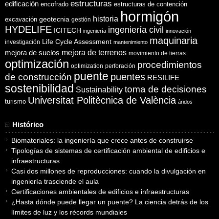
estructuras
edificación
encofrado
estructuras de contención
hormigón
historia
excavación
geotecnia
gestión
HYDELIFE
ingeniería civil
ICITECH
ingeniería
innovación
maquinaria
Life Cycle Assessment
investigación
mantenimiento
mejora de suelos
mejora de terrenos
movimiento de tierras
optimización
procedimientos
optimization
perforación
puente
puentes
de construcción
RESILIFE
sostenibilidad
toma de decisiones
Sustainability
Universitat Politècnica de València
turismo
áridos
Histórico
Biomateriales: la ingeniería que crece antes de construirse
Tipologías de sistemas de certificación ambiental de edificios e
infraestructuras
Casi dos millones de reproducciones: cuando la divulgación en
ingeniería trasciende el aula
Certificaciones ambientales de edificios e infraestructuras
¿Hasta dónde puede llegar un puente? La ciencia detrás de los
límites de luz y los récords mundiales