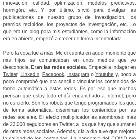
innovación, calidad, optimización, modelos predictivos,
hormigón, etc. Y por último, sirvió para divulgar las
publicaciones de nuestro grupo de investigación, los
premios recibidos, los proyectos de investigación, etc. Lo
que era un blog para mis estudiantes, como la información
era en abierto, empezó a crecer de forma incontrolada.
Pero la cosa fue a más. Me di cuenta en aquel momento que
mis hijos se comunicaban en unos medios que yo
desconocía.
Eran las redes sociales
. Empecé a indagar en
Twitter
,
Linkedin
,
Facebook
,
Instagram
o
Youtube
y, poco a
poco comprobé que era sencillo vincular los contenidos de
forma automática a estas redes. Es por eso que muchos
piensan que estoy todo el día enganchado a internet, pero
no es cierto. Son los robots que tengo programados los que,
de forma automática, diseminan los contenidos por las
redes sociales. El efecto multiplicador es asombroso: más
de 23.000 seguidores en Twitter, a los que hay que sumar el
de otras redes sociales. Además, día a día tuve que mejorar
la calidad de los contenidos. La pandemia del COVID me