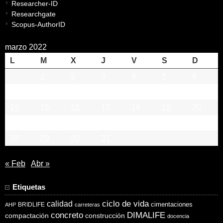
Researcher-ID
Researchgate
Scopus-AuthorID
marzo 2022
L
M
X
J
V
S
D
1
2
3
4
5
6
7
8
9
10
11
12
13
14
15
16
17
18
19
20
21
22
23
24
25
26
27
28
29
30
31
« Feb
Abr »
Etiquetas
ciclo de vida
calidad
cimentaciones
BRIDLIFE
AHP
carreteras
concreto
DIMALIFE
compactación
construcción
docencia