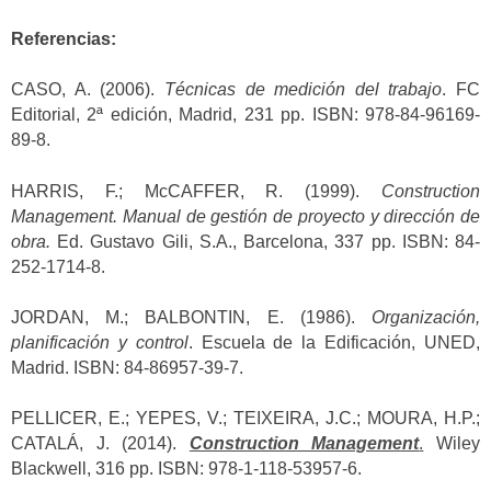
Referencias:
CASO, A. (2006).
Técnicas de medición del trabajo
. FC
Editorial, 2ª edición, Madrid, 231 pp. ISBN: 978-84-96169-
89-8.
HARRIS, F.; McCAFFER, R. (1999).
Construction
Management. Manual de gestión de proyecto y dirección de
obra.
Ed. Gustavo Gili, S.A., Barcelona, 337 pp. ISBN: 84-
252-1714-8.
JORDAN, M.; BALBONTIN, E. (1986).
Organización,
planificación y control
. Escuela de la Edificación, UNED,
Madrid. ISBN: 84-86957-39-7.
PELLICER, E.; YEPES, V.; TEIXEIRA, J.C.; MOURA, H.P.;
CATALÁ, J. (2014).
Construction Management
.
Wiley
Blackwell, 316 pp. ISBN: 978-1-118-53957-6.