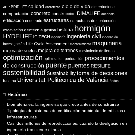
ciclo de vida
calidad
cimentaciones
BRIDLIFE
AHP
carreteras
concreto
DIMALIFE
compactación
construcción
docencia
estructuras
edificación
encofrado
estructuras de contención
hormigón
historia
excavación
geotecnia
gestión
HYDELIFE
ingeniería civil
ICITECH
ingeniería
innovación
maquinaria
Life Cycle Assessment
investigación
mantenimiento
mejora de suelos
mejora de terrenos
movimiento de tierras
optimización
procedimientos
optimization
perforación
puente
puentes
de construcción
RESILIFE
sostenibilidad
toma de decisiones
Sustainability
Universitat Politècnica de València
turismo
áridos
Histórico
Biomateriales: la ingeniería que crece antes de construirse
Tipologías de sistemas de certificación ambiental de edificios e
infraestructuras
Casi dos millones de reproducciones: cuando la divulgación en
ingeniería trasciende el aula