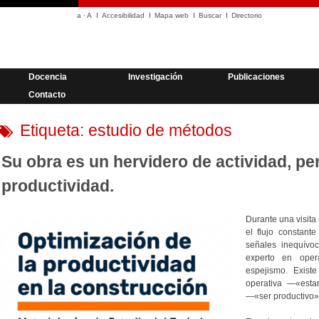
a
·
A
Accesibilidad
Mapa web
Buscar
Directorio
Docencia
Investigación
Publicaciones
Contacto
Etiqueta:
estudio de métodos
Su obra es un hervidero de actividad, pe
productividad.
Durante una visita 
el flujo constant
señales inequívo
experto en oper
espejismo. Existe
operativa —«esta
—«ser productivo