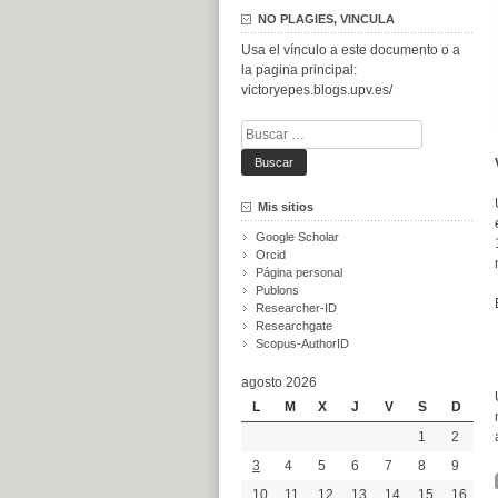
NO PLAGIES, VINCULA
Usa el vínculo a este documento o a
la pagina principal:
victoryepes.blogs.upv.es/
Buscar:
Mis sitios
Google Scholar
Orcid
Página personal
Publons
Researcher-ID
Researchgate
Scopus-AuthorID
agosto 2026
L
M
X
J
V
S
D
1
2
3
4
5
6
7
8
9
10
11
12
13
14
15
16