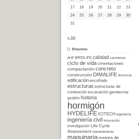
17
18
19
20
21
22
23
24
25
26
27
28
29
30
31
« Jul
Etiquetas
calidad
BRIDLIFE
AHP
carreteras
ciclo de vida
cimentaciones
concreto
compactación
DIMALIFE
construcción
docencia
edificación
encofrado
estructuras
estructuras de
excavación
geotecnia
contención
historia
gestión
hormigón
HYDELIFE
ICITECH
ingeniería
ingeniería civil
innovación
Life Cycle
investigación
Assessment
mantenimiento
maquinaria
mejora de