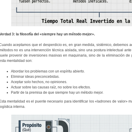
Verdad 3: la filosofía del «siempre hay un método mejor».
Cuando aceptamos que el desperdicio es, en gran medida, sistémico, debemos adopt
métodos no es una intervención técnica aislada, sino una postura intelectual ante
suele provenir de inversiones masivas en maquinaria, sino de la eliminación de p
esta mentalidad son:
Abordar los problemas con un espíritu abierto.
Eliminar ideas preconcebidas.
Aceptar solo hechos, no opiniones.
Actuar sobre las causas raíz, no sobre los efectos.
Partir de la premisa de que siempre hay un método mejor.
Esta mentalidad es el puente necesario para identificar los «ladrones de valor»
logística interna.