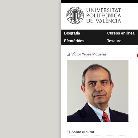
Saltar
al
contenido
Biografía
Cursos en línea
Efemérides
Tesauro
Víctor Yepes Piqueras
Sobre el autor