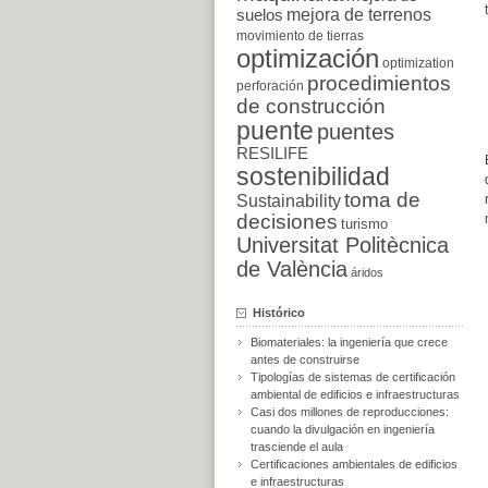
suelos
mejora de terrenos
movimiento de tierras
optimización
optimization
procedimientos
perforación
de construcción
puente
puentes
RESILIFE
sostenibilidad
toma de
Sustainability
decisiones
turismo
Universitat Politècnica
de València
áridos
Histórico
Biomateriales: la ingeniería que crece
antes de construirse
Tipologías de sistemas de certificación
ambiental de edificios e infraestructuras
Casi dos millones de reproducciones:
cuando la divulgación en ingeniería
trasciende el aula
Certificaciones ambientales de edificios
e infraestructuras