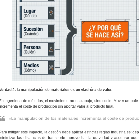
Verdad 4: la manipulación de materiales es un «ladrón» de valor.
En ingeniería de métodos, el movimiento no es trabajo, sino coste. Mover un palé d
incrementa el coste de producción sin aportar valor al producto final.
«La manipulación de los materiales incrementa el coste de producc
Para mitigar este impacto, la gestión debe aplicar estrictas reglas industriales: depo
minimizar las distancias de transporte, aprovechar la gravedad y asegurar que