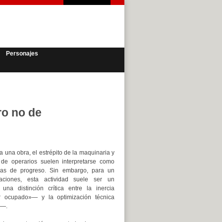
Personajes
ro no de
a una obra, el estrépito de la maquinaria y
e de operarios suelen interpretarse como
cas de progreso. Sin embargo, para un
aciones, esta actividad suele ser un
 una distinción crítica entre la inercia
r ocupado»— y la optimización técnica
»—.