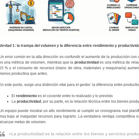
Verdad 1: la trampa del volumen y la diferencia entre rendimiento y productivid
Un error común en la alta dirección es confundir el aumento de la producción con 
es una métrica de volumen, mientras que la
productividad
es una métrica de rela
15 % y el consumo de recursos (mano de obra, materiales y maquinaria) aume
menos productiva que antes.
En este punto, surge una distinción vital para el gestor: la diferencia entre producti
El
rendimiento
es el cociente entre lo realizado y lo previsto.
La
productividad
, por su parte, es la relación técnica entre los bienes pro
Un equipo puede mostrar un alto rendimiento al cumplir un cronograma mal planif
muy baja al malgastar recursos para lograrlo. La verdadera ventaja competitiva n
alcanzar metas de volumen.
«La productividad es la relación entre los bienes y servicios pro