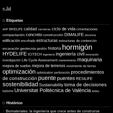
« Jul
Etiquetas
ciclo de vida
calidad
cimentaciones
BRIDLIFE
AHP
carreteras
concreto
DIMALIFE
compactación
construcción
docencia
estructuras
edificación
encofrado
estructuras de contención
hormigón
historia
excavación
geotecnia
gestión
HYDELIFE
ingeniería civil
ICITECH
ingeniería
innovación
maquinaria
Life Cycle Assessment
investigación
mantenimiento
mejora de suelos
mejora de terrenos
movimiento de tierras
optimización
procedimientos
optimization
perforación
puente
puentes
de construcción
RESILIFE
sostenibilidad
toma de decisiones
Sustainability
Universitat Politècnica de València
turismo
áridos
Histórico
Biomateriales: la ingeniería que crece antes de construirse