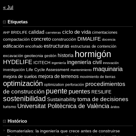
« Jul
Etiquetas
ciclo de vida
calidad
cimentaciones
BRIDLIFE
AHP
carreteras
concreto
DIMALIFE
compactación
construcción
docencia
estructuras
edificación
encofrado
estructuras de contención
hormigón
historia
excavación
geotecnia
gestión
HYDELIFE
ingeniería civil
ICITECH
ingeniería
innovación
maquinaria
Life Cycle Assessment
investigación
mantenimiento
mejora de suelos
mejora de terrenos
movimiento de tierras
optimización
procedimientos
optimization
perforación
puente
puentes
de construcción
RESILIFE
sostenibilidad
toma de decisiones
Sustainability
Universitat Politècnica de València
turismo
áridos
Histórico
Biomateriales: la ingeniería que crece antes de construirse