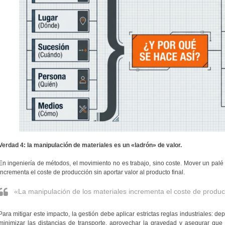
Verdad 4: la manipulación de materiales es un «ladrón» de valor.
En ingeniería de métodos, el movimiento no es trabajo, sino coste. Mover un palé d
incrementa el coste de producción sin aportar valor al producto final.
«La manipulación de los materiales incrementa el coste de producc
Para mitigar este impacto, la gestión debe aplicar estrictas reglas industriales: depo
minimizar las distancias de transporte, aprovechar la gravedad y asegurar que