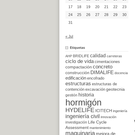
17
18
19
20
21
22
23
24
25
26
27
28
29
30
31
« Jul
Etiquetas
calidad
BRIDLIFE
AHP
carreteras
ciclo de vida
cimentaciones
concreto
compactación
DIMALIFE
construcción
docencia
edificación
encofrado
estructuras
estructuras de
excavación
geotecnia
contención
historia
gestión
hormigón
HYDELIFE
ICITECH
ingeniería
ingeniería civil
innovación
Life Cycle
investigación
Assessment
mantenimiento
maquinaria
mejora de