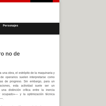
Personajes
ro no de
a una obra, el estrépito de la maquinaria y
e de operarios suelen interpretarse como
cas de progreso. Sin embargo, para un
aciones, esta actividad suele ser un
 una distinción crítica entre la inercia
r ocupado»— y la optimización técnica
»—.