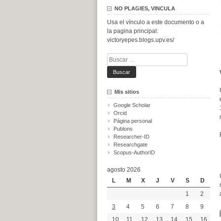
NO PLAGIES, VINCULA
Usa el vínculo a este documento o a
la pagina principal:
victoryepes.blogs.upv.es/
Buscar:
Mis sitios
Google Scholar
Orcid
Página personal
Publons
Researcher-ID
Researchgate
Scopus-AuthorID
agosto 2026
L
M
X
J
V
S
D
1
2
3
4
5
6
7
8
9
10
11
12
13
14
15
16