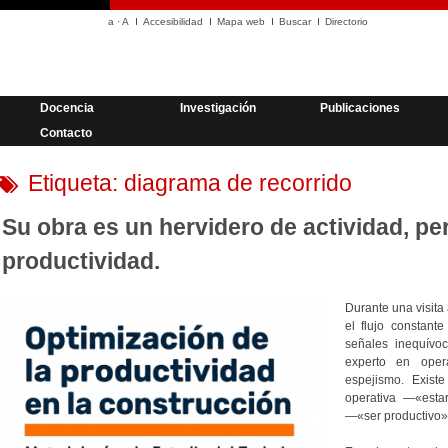
a
·
A
Accesibilidad
Mapa web
Buscar
Directorio
Docencia
Investigación
Publicaciones
Contacto
Etiqueta:
diagrama de recorrido
Su obra es un hervidero de actividad, pe
productividad.
Durante una visita 
el flujo constant
señales inequívo
experto en oper
espejismo. Existe
operativa —«esta
—«ser productivo