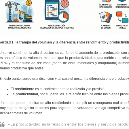
Verdad 1: la trampa del volumen y la diferencia entre rendimiento y productivid
Un error común en la alta dirección es confundir el aumento de la producción con 
es una métrica de volumen, mientras que la
productividad
es una métrica de rela
15 % y el consumo de recursos (mano de obra, materiales y maquinaria) aume
menos productiva que antes.
En este punto, surge una distinción vital para el gestor: la diferencia entre producti
El
rendimiento
es el cociente entre lo realizado y lo previsto.
La
productividad
, por su parte, es la relación técnica entre los bienes pro
Un equipo puede mostrar un alto rendimiento al cumplir un cronograma mal planif
muy baja al malgastar recursos para lograrlo. La verdadera ventaja competitiva n
alcanzar metas de volumen.
«La productividad es la relación entre los bienes y servicios pro