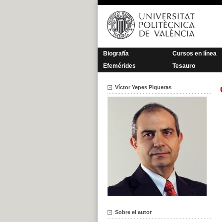
Saltar
al
contenido
Biografía
Cursos en línea
Efemérides
Tesauro
Víctor Yepes Piqueras
Sobre el autor