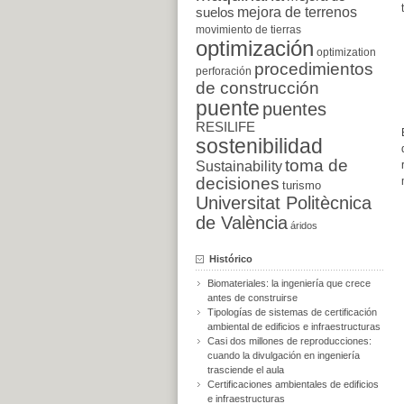
suelos
mejora de terrenos
movimiento de tierras
optimización
optimization
procedimientos
perforación
de construcción
puente
puentes
RESILIFE
sostenibilidad
toma de
Sustainability
decisiones
turismo
Universitat Politècnica
de València
áridos
Histórico
Biomateriales: la ingeniería que crece
antes de construirse
Tipologías de sistemas de certificación
ambiental de edificios e infraestructuras
Casi dos millones de reproducciones:
cuando la divulgación en ingeniería
trasciende el aula
Certificaciones ambientales de edificios
e infraestructuras