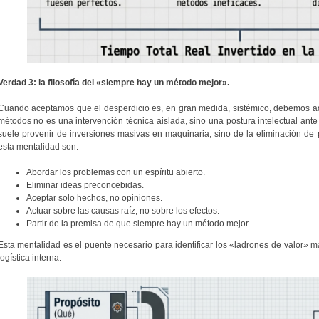
Verdad 3: la filosofía del «siempre hay un método mejor».
Cuando aceptamos que el desperdicio es, en gran medida, sistémico, debemos adopt
métodos no es una intervención técnica aislada, sino una postura intelectual ante
suele provenir de inversiones masivas en maquinaria, sino de la eliminación de p
esta mentalidad son:
Abordar los problemas con un espíritu abierto.
Eliminar ideas preconcebidas.
Aceptar solo hechos, no opiniones.
Actuar sobre las causas raíz, no sobre los efectos.
Partir de la premisa de que siempre hay un método mejor.
Esta mentalidad es el puente necesario para identificar los «ladrones de valor»
logística interna.