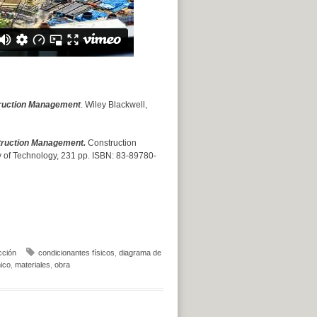
ruction Management
. Wiley Blackwell,
ruction Management.
Construction
 of Technology, 231 pp. ISBN: 83-89780-
cción
condicionantes físicos
,
diagrama de
ico
,
materiales
,
obra