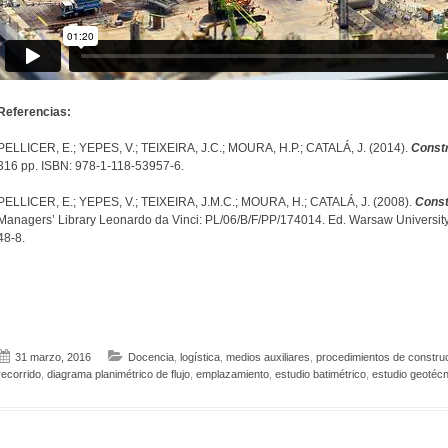
Referencias:
PELLICER, E.; YEPES, V.; TEIXEIRA, J.C.; MOURA, H.P.; CATALÁ, J. (2014).
Const
316 pp. ISBN: 978-1-118-53957-6.
PELLICER, E.; YEPES, V.; TEIXEIRA, J.M.C.; MOURA, H.; CATALÁ, J. (2008).
Const
Managers’ Library Leonardo da Vinci: PL/06/B/F/PP/174014. Ed. Warsaw University
48-8.
31 marzo, 2016
Docencia
,
logística
,
medios auxiliares
,
procedimientos de constru
recorrido
,
diagrama planimétrico de flujo
,
emplazamiento
,
estudio batimétrico
,
estudio geotécn