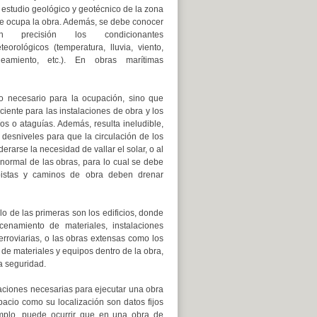
 estudio geológico y geotécnico de la zona
e ocupa la obra. Además, se debe conocer
n precisión los condicionantes
teorológicos (temperatura, lluvia, viento,
leamiento, etc.). En obras marítimas
no necesario para la ocupación, sino que
iente para las instalaciones de obra y los
s o ataguías. Además, resulta ineludible,
desniveles para que la circulación de los
rarse la necesidad de vallar el solar, o al
 normal de las obras, para lo cual se debe
 pistas y caminos de obra deben drenar
lo de las primeras son los edificios, donde
enamiento de materiales, instalaciones
ferroviarias, o las obras extensas como los
de materiales y equipos dentro de la obra,
la seguridad.
laciones necesarias para ejecutar una obra
acio como su localización son datos fijos
jemplo, puede ocurrir que en una obra de