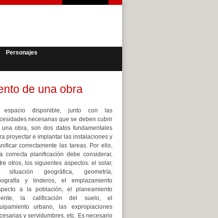
Personajes
ento de una obra
 espacio disponible, junto con las
cesidades necesarias que se deben cubrir
 una obra, son dos datos fundamentales
ra proyectar e implantar las instalaciones y
anificar correctamente las tareas. Por ello,
a correcta planificación debe considerar,
tre otros, los siguientes aspectos: el solar,
 situación geográfica, geometría,
pografía y linderos, el emplazamiento
specto a la población, el planeamiento
gente, la calificación del suelo, el
uipamiento urbano, las expropiaciones
cesarias y servidumbres, etc. Es necesario