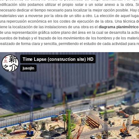
edificación sólo podamos utilizar el propio solar o un solar anexo a la obra. 
necesario dedicar el tiempo necesario para localizar la mejor opción posible. Hay 
materiales van a moverse por la obra de un sitio a otro. La elección de aquel lug
una repercusión económica en los costes de ejecución de la obra. Una técnica de
tiene la localización de las instalaciones de una obra es el
diagrama planimétrico 
de una representación gráfica sobre plano del área en la cual se desarrolla la acti
puestos de trabajo y el trazado de los movimientos de los hombres y de los material
realizado de forma clara y sencilla, permitiendo el estudio de cada actividad para r