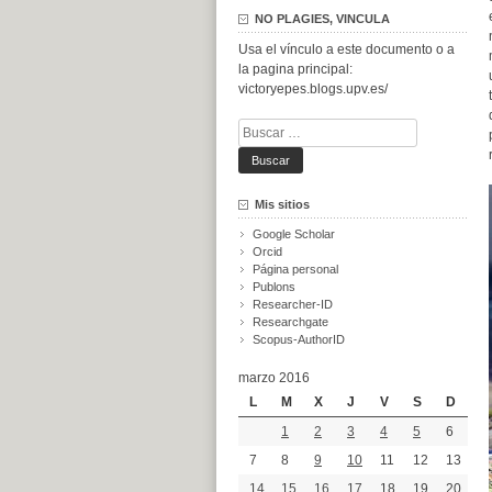
NO PLAGIES, VINCULA
Usa el vínculo a este documento o a
la pagina principal:
victoryepes.blogs.upv.es/
Buscar:
Mis sitios
Google Scholar
Orcid
Página personal
Publons
Researcher-ID
Researchgate
Scopus-AuthorID
marzo 2016
L
M
X
J
V
S
D
1
2
3
4
5
6
7
8
9
10
11
12
13
14
15
16
17
18
19
20