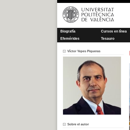
Saltar
al
contenido
Biografía
Cursos en línea
Efemérides
Tesauro
Víctor Yepes Piqueras
Sobre el autor