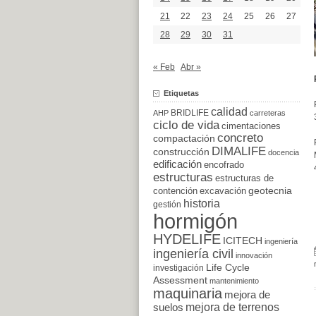
21
22
23
24
25
26
27
28
29
30
31
« Feb
Abr »
Etiquetas
calidad
BRIDLIFE
AHP
carreteras
ciclo de vida
cimentaciones
concreto
compactación
DIMALIFE
construcción
docencia
edificación
encofrado
estructuras
estructuras de
excavación
geotecnia
contención
historia
gestión
hormigón
HYDELIFE
ICITECH
ingeniería
ingeniería civil
innovación
Life Cycle
investigación
Assessment
mantenimiento
maquinaria
mejora de
suelos
mejora de terrenos