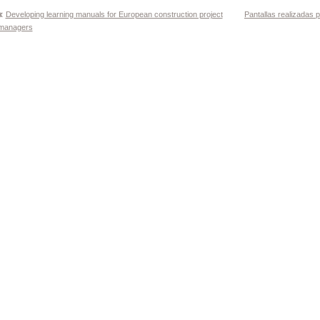
Navegación
Developing learning manuals for European construction project
Pantallas realizadas 
managers
de
entradas