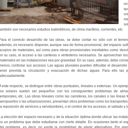
un
qu
co
me
so
también son necesarios estudios batimétricos, de clima marítimo, corrientes, etc.
Para el correcto desarrollo de las obras, se debe contar no sólo con el terre
además, es necesario disponer, aunque sea de forma provisional, del espacio sufic
acopios de materiales, así como para obras provisionales inevitables como desvío
en su caso, el acceso a las canteras o vertederos necesarios. Se aprovechan los 
materiales en las instalaciones sea por gravedad. En su caso, además, debe conside
menos, controlar sus accesos. Las aguas pluviales pueden dificultar el desarrollo
tener prevista la circulación y evacuación de dichas aguas. Para ello las
adecuadamente.
A este respecto, se distingue entre obras puntuales, lineales o extensas. Un ejemp
los solares suelen ser pequeños con los consiguientes problemas de almac
temporales, etc. Las obras lineales como las carreteras, los canales o las líneas 
aeropuertos o las urbanizaciones, presentan otros problemas como los transportes 
la reposición de servicios y servidumbres, o el control de los accesos, el vallado y 
La elección del espacio necesario y de la situación óptima donde ubicar las insta
es un problema que debe estudiarse con cierto detalle. En ocasiones tanto el esp
del problema, es decir, no existe la posibilidad de elegir alternativas. Por e