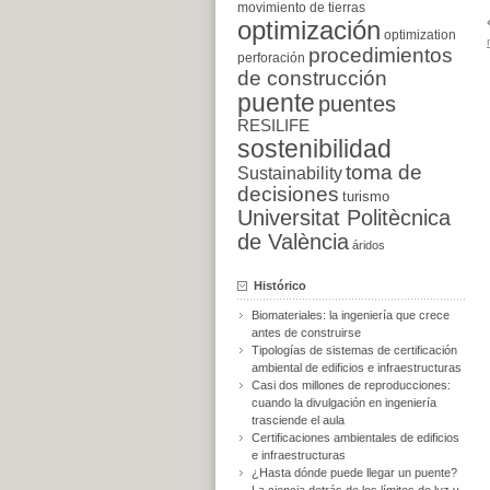
movimiento de tierras
optimización
optimization
procedimientos
perforación
de construcción
puente
puentes
RESILIFE
sostenibilidad
toma de
Sustainability
decisiones
turismo
Universitat Politècnica
de València
áridos
Histórico
Biomateriales: la ingeniería que crece
antes de construirse
Tipologías de sistemas de certificación
ambiental de edificios e infraestructuras
Casi dos millones de reproducciones:
cuando la divulgación en ingeniería
trasciende el aula
Certificaciones ambientales de edificios
e infraestructuras
¿Hasta dónde puede llegar un puente?
La ciencia detrás de los límites de luz y