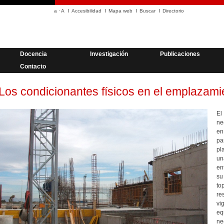
a
·
A
Accesibilidad
Mapa web
Buscar
Directorio
Docencia
Investigación
Publicaciones
Contacto
Los condicionantes físicos en el emplazami
El
ne
en
pa
pl
un
en
su
to
re
vi
eq
ne