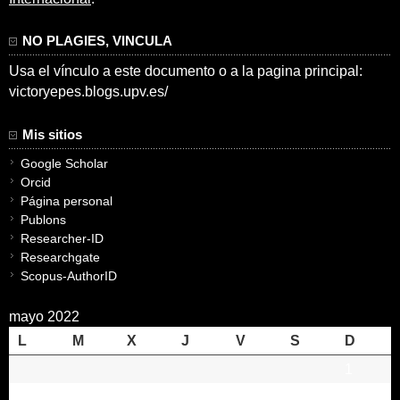
NO PLAGIES, VINCULA
Usa el vínculo a este documento o a la pagina principal:
victoryepes.blogs.upv.es/
Mis sitios
Google Scholar
Orcid
Página personal
Publons
Researcher-ID
Researchgate
Scopus-AuthorID
mayo 2022
L
M
X
J
V
S
D
1
2
3
4
5
6
7
8