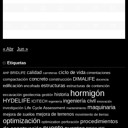
9
10
11
12
13
14
15
16
17
18
19
20
21
22
23
24
25
26
27
28
29
30
31
« Abr
Jun »
Etiquetas
ciclo de vida
calidad
cimentaciones
BRIDLIFE
AHP
carreteras
concreto
DIMALIFE
compactación
construcción
docencia
estructuras
edificación
encofrado
estructuras de contención
hormigón
historia
excavación
geotecnia
gestión
HYDELIFE
ingeniería civil
ICITECH
ingeniería
innovación
maquinaria
Life Cycle Assessment
investigación
mantenimiento
mejora de suelos
mejora de terrenos
movimiento de tierras
optimización
procedimientos
optimization
perforación
puente