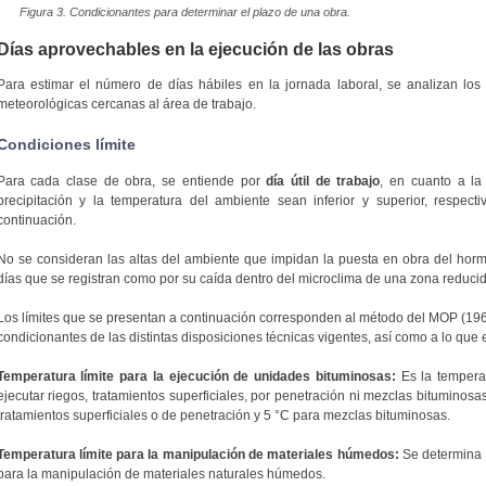
Figura 3. Condicionantes para determinar el plazo de una obra.
Días aprovechables en la ejecución de las obras
Para estimar el número de días hábiles en la jornada laboral, se analizan los 
meteorológicas cercanas al área de trabajo.
Condiciones límite
Para cada clase de obra, se entiende por
día útil de trabajo
, en cuanto a la 
precipitación y la temperatura del ambiente sean inferior y superior, respect
continuación.
No se consideran las altas del ambiente que impidan la puesta en obra del horm
días que se registran como por su caída dentro del microclima de una zona reducid
Los límites que se presentan a continuación corresponden al método del MOP (1964
condicionantes de las distintas disposiciones técnicas vigentes, así como a lo que 
Temperatura límite para la ejecución de unidades bituminosas:
Es la tempera
ejecutar riegos, tratamientos superficiales, por penetración ni mezclas bitumino
tratamientos superficiales o de penetración y 5 °C para mezclas bituminosas.
Temperatura límite para la manipulación de materiales húmedos:
Se determina e
para la manipulación de materiales naturales húmedos.