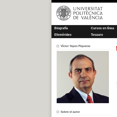
Saltar
al
contenido
Biografía
Cursos en línea
Efemérides
Tesauro
Víctor Yepes Piqueras
Sobre el autor