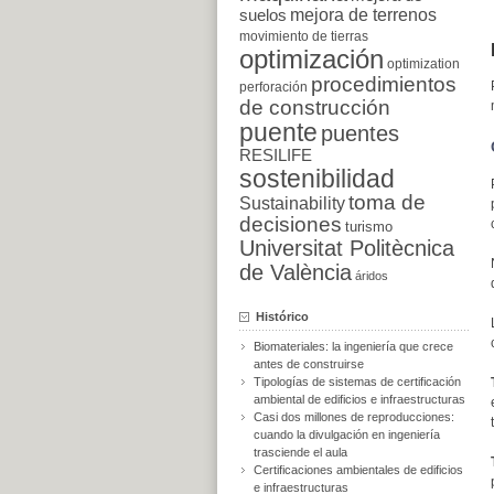
suelos
mejora de terrenos
movimiento de tierras
optimización
optimization
procedimientos
perforación
de construcción
puente
puentes
RESILIFE
sostenibilidad
toma de
Sustainability
decisiones
turismo
Universitat Politècnica
de València
áridos
Histórico
Biomateriales: la ingeniería que crece
antes de construirse
Tipologías de sistemas de certificación
ambiental de edificios e infraestructuras
Casi dos millones de reproducciones:
cuando la divulgación en ingeniería
trasciende el aula
Certificaciones ambientales de edificios
e infraestructuras