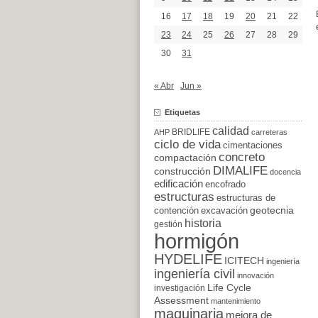
16
17
18
19
20
21
22
23
24
25
26
27
28
29
30
31
« Abr
Jun »
Etiquetas
calidad
BRIDLIFE
AHP
carreteras
ciclo de vida
cimentaciones
concreto
compactación
DIMALIFE
construcción
docencia
edificación
encofrado
estructuras
estructuras de
excavación
geotecnia
contención
historia
gestión
hormigón
HYDELIFE
ICITECH
ingeniería
ingeniería civil
innovación
Life Cycle
investigación
Assessment
mantenimiento
maquinaria
mejora de