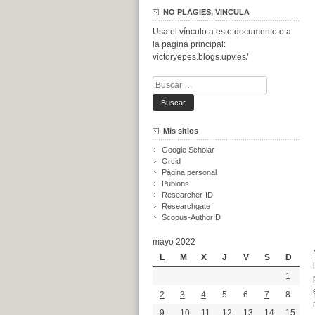
NO PLAGIES, VINCULA
Usa el vínculo a este documento o a
la pagina principal:
victoryepes.blogs.upv.es/
Buscar:
Mis sitios
Google Scholar
Orcid
Página personal
Publons
Researcher-ID
Researchgate
Scopus-AuthorID
mayo 2022
L
M
X
J
V
S
D
1
2
3
4
5
6
7
8
9
10
11
12
13
14
15