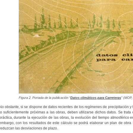
Figura 2. Portada de la publicación “
Datos climáticos para Carreteras
” (MOP,
No obstante, si se dispone de datos recientes de los regímenes de precipitación 
lo suficientemente próximas a las obras, deben utilizarse dichos datos. Se trat
práctica, durante la ejecución de las obras, la evolución del tiempo atmosférico
embargo, con los resultados de este cálculo se podrá elaborar un plan de obra
reduzcan las desviaciones de plazo.