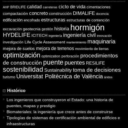
ciclo de vida
calidad
cimentaciones
BRIDLIFE
AHP
carreteras
concreto
DIMALIFE
compactación
construcción
docencia
estructuras
edificación
encofrado
estructuras de contención
hormigón
historia
excavación
geotecnia
gestión
HYDELIFE
ingeniería civil
ICITECH
ingeniería
innovación
maquinaria
Life Cycle Assessment
investigación
mantenimiento
mejora de suelos
mejora de terrenos
movimiento de tierras
optimización
procedimientos
optimization
perforación
puente
puentes
de construcción
RESILIFE
sostenibilidad
toma de decisiones
Sustainability
Universitat Politècnica de València
turismo
áridos
Histórico
Los ingenieros que construyeron el Estado: una historia de
puentes, mapas y prestigio
Biomateriales: la ingeniería que crece antes de construirse
Tipologías de sistemas de certificación ambiental de edificios e
infraestructuras