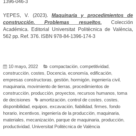
1396-046-3
YEPES, V. (2023).
Maquinaria y procedimientos de
construcción. Problemas resueltos.
Colección
Académica. Editorial Universitat Politècnica de València,
562 pp. Ref. 376. ISBN 978-84-1396-174-3
10 mayo, 2022
compactación
,
competitividad
,
construcción
,
costes
,
Docencia
,
economía
,
edificación
,
empresas constructoras
,
gestión
,
hormigón
,
ingeniería civil
,
maquinaria
,
movimiento de tierras
,
procedimientos de
construcción
,
producción
,
proyectos
,
recursos humanos
,
toma
de decisiones
amortización
,
control de costes
,
costes
,
disponibilidad
,
equipos
,
excavación
,
fiabilidad
,
firmes
,
fondo
horario
,
incentivos
,
ingeniería de la producción
,
maquinaria
,
materiales
,
mecanización
,
parque de maquinaria
,
producción
,
productividad
,
Universitat Politècnica de València