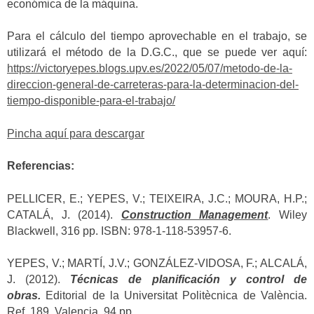
económica de la máquina.
Para el cálculo del tiempo aprovechable en el trabajo, se
utilizará el método de la D.G.C., que se puede ver aquí:
https://victoryepes.blogs.upv.es/2022/05/07/metodo-de-la-
direccion-general-de-carreteras-para-la-determinacion-del-
tiempo-disponible-para-el-trabajo/
Pincha aquí para descargar
Referencias:
PELLICER, E.; YEPES, V.; TEIXEIRA, J.C.; MOURA, H.P.;
CATALÁ, J. (2014).
Construction Management
. Wiley
Blackwell, 316 pp. ISBN: 978-1-118-53957-6.
YEPES, V.; MARTÍ, J.V.; GONZÁLEZ-VIDOSA, F.; ALCALÁ,
J. (2012).
Técnicas de planificación y control de
obras.
Editorial de la Universitat Politècnica de València.
Ref. 189. Valencia, 94 pp.