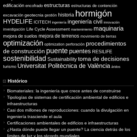
estructuras
edificación
encofrado
estructuras de contención
hormigón
historia
excavación
geotecnia
gestión
HYDELIFE
ingeniería civil
ICITECH
ingeniería
innovación
maquinaria
Life Cycle Assessment
investigación
mantenimiento
mejora de suelos
mejora de terrenos
movimiento de tierras
optimización
procedimientos
optimization
perforación
puente
puentes
de construcción
RESILIFE
sostenibilidad
toma de decisiones
Sustainability
Universitat Politècnica de València
turismo
áridos
Histórico
Biomateriales: la ingeniería que crece antes de construirse
Tipologías de sistemas de certificación ambiental de edificios e
infraestructuras
Casi dos millones de reproducciones: cuando la divulgación en
ingeniería trasciende el aula
Certificaciones ambientales de edificios e infraestructuras
¿Hasta dónde puede llegar un puente? La ciencia detrás de los
límites de luz y los récords mundiales