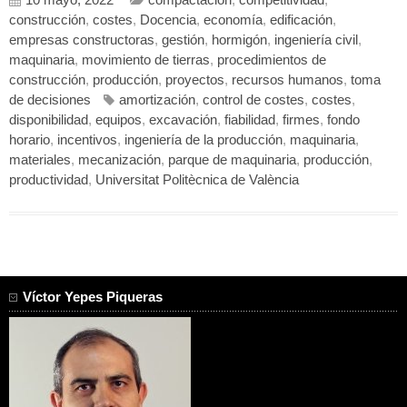
10 mayo, 2022
compactación
,
competitividad
,
construcción
,
costes
,
Docencia
,
economía
,
edificación
,
empresas constructoras
,
gestión
,
hormigón
,
ingeniería civil
,
maquinaria
,
movimiento de tierras
,
procedimientos de
construcción
,
producción
,
proyectos
,
recursos humanos
,
toma
de decisiones
amortización
,
control de costes
,
costes
,
disponibilidad
,
equipos
,
excavación
,
fiabilidad
,
firmes
,
fondo
horario
,
incentivos
,
ingeniería de la producción
,
maquinaria
,
materiales
,
mecanización
,
parque de maquinaria
,
producción
,
productividad
,
Universitat Politècnica de València
Víctor Yepes Piqueras