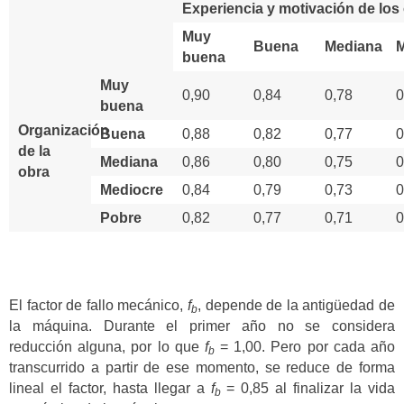
Experiencia y motivación de los
Muy
Buena
Mediana
M
buena
Muy
0,90
0,84
0,78
0
buena
Organización
Buena
0,88
0,82
0,77
0
de la
Mediana
0,86
0,80
0,75
0
obra
Mediocre
0,84
0,79
0,73
0
Pobre
0,82
0,77
0,71
0
El factor de fallo mecánico,
f
, depende de la antigüedad de
b
la máquina. Durante el primer año no se considera
reducción alguna, por lo que
f
= 1,00. Pero por cada año
b
transcurrido a partir de ese momento, se reduce de forma
lineal el factor, hasta llegar a
f
= 0,85 al finalizar la vida
b