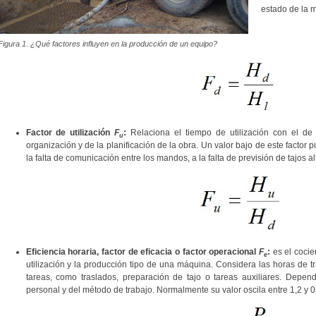
estado de la m
Figura 1. ¿Qué factores influyen en la producción de un equipo?
Factor de utilización
F
:
Relaciona el tiempo de utilización con el de 
u
organización y de la planificación de la obra. Un valor bajo de este facto
la falta de comunicación entre los mandos, a la falta de previsión de tajos alt
Eficiencia horaria, factor de eficacia o factor operacional
F
:
es el cocie
e
utilización y la producción tipo de una máquina. Considera las horas de t
tareas, como traslados, preparación de tajo o tareas auxiliares. Depe
personal y del método de trabajo. Normalmente su valor oscila entre 1,2 y 0