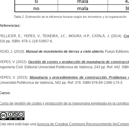
Tabla 2. Estimación de la eficiencia horaria según los incentivos y la organización
Referencias:
PELLICER, E.; YEPES, V.; TEIXEIRA, J.C.; MOURA, H.P.; CATALÁ, J. (2014).
Co
316 pp. ISBN: 978-1-118-53957-6.
ROJO, J. (2010).
Manual de movimiento de tierras a cielo abierto.
Fueyo Editores,
YEPES, V. (2022).
Gestión de costes y producción de maquinaria de construcci
Ingeniería Civil. Editorial Universitat Politècnica de València, 243 pp. Ref. 442. I
YEPES, V. (2023).
Maquinaria y procedimientos de construcción. Problemas r
Universitat Politècnica de València, 562 pp. Ref. 376. ISBN 978-84-1396-174-3
Curso:
Curso de gestión de costes y producción de la maquinaria empleada en la constru
Esta obra está bajo una
licencia de Creative Commons Reconocimiento-NoComerci