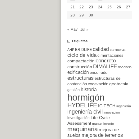
21
22
23
24
25
26
27
28
29
30
« May
Jul »
Etiquetas
calidad
BRIDLIFE
AHP
carreteras
ciclo de vida
cimentaciones
concreto
compactación
DIMALIFE
construcción
docencia
edificación
encofrado
estructuras
estructuras de
excavación
geotecnia
contención
historia
gestión
hormigón
HYDELIFE
ICITECH
ingeniería
ingeniería civil
innovación
Life Cycle
investigación
Assessment
mantenimiento
maquinaria
mejora de
suelos
mejora de terrenos