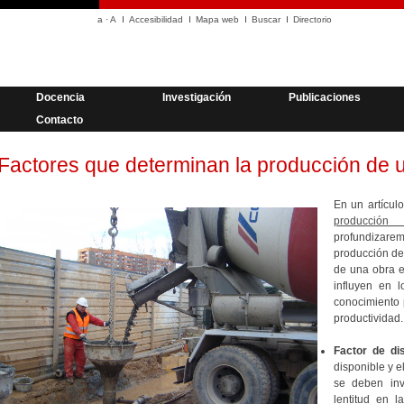
a
·
A
Accesibilidad
Mapa web
Buscar
Directorio
Docencia
Investigación
Publicaciones
Contacto
Factores que determinan la producción de 
En un artícul
producción
profundizare
producción de
de una obra e
influyen en 
conocimiento 
productividad.
Factor de di
disponible y e
se deben inv
lentitud en l