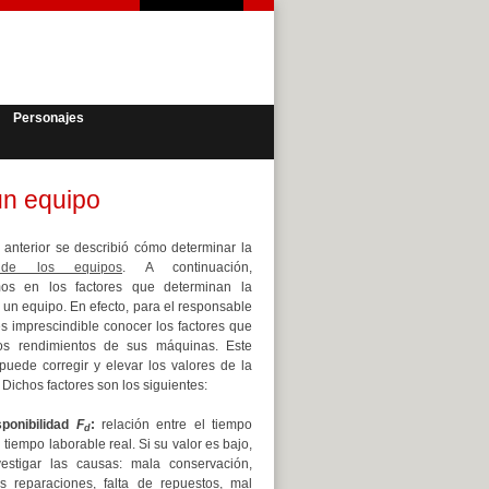
Personajes
un equipo
o anterior se describió cómo determinar la
 de los equipos
. A continuación,
mos en los factores que determinan la
 un equipo. En efecto, para el responsable
s imprescindible conocer los factores que
los rendimientos de sus máquinas. Este
puede corregir y elevar los valores de la
 Dichos factores son los siguientes:
sponibilidad
F
:
relación entre el tiempo
d
l tiempo laborable real. Si su valor es bajo,
estigar las causas: mala conservación,
as reparaciones, falta de repuestos, mal