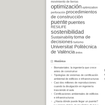
movimiento de tierras
optimización
optimization
procedimientos
perforación
de construcción
puente
puentes
RESILIFE
sostenibilidad
toma de
Sustainability
decisiones
turismo
Universitat Politècnica
de València
áridos
Histórico
Biomateriales: la ingeniería que crece
antes de construirse
Tipologías de sistemas de certificación
ambiental de edificios e infraestructuras
Casi dos millones de reproducciones:
cuando la divulgación en ingeniería
trasciende el aula
Certificaciones ambientales de edificios
e infraestructuras
¿Hasta dónde puede llegar un puente?
La ciencia detrás de los límites de luz y