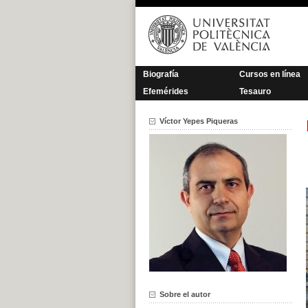
Saltar
al
contenido
Biografía
Cursos en línea
Efemérides
Tesauro
Víctor Yepes Piqueras
Sobre el autor