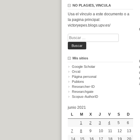
NO PLAGIES, VINCULA
Usa el vínculo a este documento o a
la pagina principal:
victoryepes.blogs.upv.es/
Buscar:
Mis sitios
Google Scholar
Orcid
Página personal
Publons
Researcher-ID
Researchgate
Scopus-AuthorID
junio 2021
L
M
X
J
V
S
D
1
2
3
4
5
6
7
8
9
10
11
12
13
14
15
16
17
18
19
20