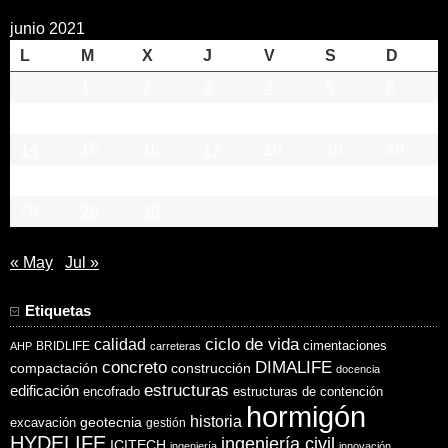
junio 2021
L
M
X
J
V
S
D
1
2
3
4
5
6
7
8
9
10
11
12
13
14
15
16
17
18
19
20
21
22
23
24
25
26
27
28
29
30
« May
Jul »
Etiquetas
ciclo de vida
calidad
cimentaciones
BRIDLIFE
AHP
carreteras
concreto
DIMALIFE
compactación
construcción
docencia
estructuras
edificación
encofrado
estructuras de contención
hormigón
historia
excavación
geotecnia
gestión
HYDELIFE
ingeniería civil
ICITECH
ingeniería
innovación