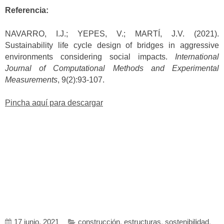
Referencia:
NAVARRO, I.J.; YEPES, V.; MARTÍ, J.V. (2021).
Sustainability life cycle design of bridges in aggressive
environments considering social impacts.
International
Journal of Computational Methods and Experimental
Measurements
, 9(2):93-107.
Pincha aquí para descargar
17 junio, 2021
construcción
,
estructuras
,
sostenibilidad
,