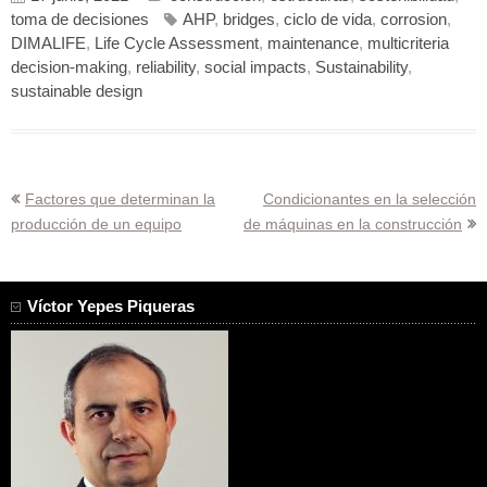
toma de decisiones
AHP
,
bridges
,
ciclo de vida
,
corrosion
,
DIMALIFE
,
Life Cycle Assessment
,
maintenance
,
multicriteria
decision-making
,
reliability
,
social impacts
,
Sustainability
,
sustainable design
Navegación
Factores que determinan la
Condicionantes en la selección
producción de un equipo
de máquinas en la construcción
de
entradas
Víctor Yepes Piqueras