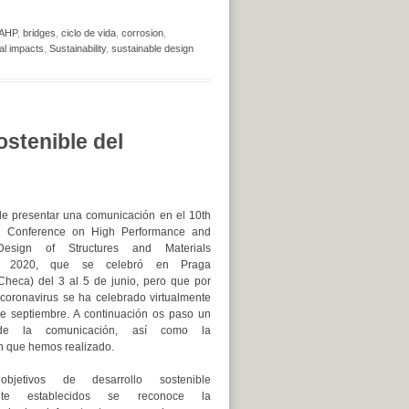
AHP
,
bridges
,
ciclo de vida
,
corrosion
,
al impacts
,
Sustainability
,
sustainable design
ostenible del
 presentar una comunicación en el 10th
nal Conference on High Performance and
esign of Structures and Materials
I 2020, que se celebró en Praga
Checa) del 3 al 5 de junio, pero que por
 coronavirus se ha celebrado virtualmente
de septiembre. A continuación os paso un
de la comunicación, así como la
n que hemos realizado.
jetivos de desarrollo sostenible
ente establecidos se reconoce la