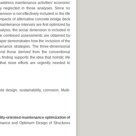
o address maintenance activities’ economic
lly neglected in those analyses. Since no
nsion is not effectively included in the life
impacts of alternative concrete bridge deck
intenance intervals are first optimized by
lysis, the social dimension is included in
hese combined assessments are obtained by
per demonstrates how the inclusion of the
ntenance strategies. The three-dimensional
inst those derived from the conventional
nding supports the idea that holistic life
that more efforts are urgently needed to
e design, sustainability, corrosion, Multi-
lity-oriented maintenance optimization of
rmance and Optimum Design of Structures