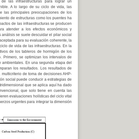
 de las infraestructuras para lograr un
nible. A lo largo de su ciclo de vida, las
e las principales preocupaciones de los
miento de estructuras como los puentes ha
mpactos de las infraestructuras se producen
ara atender a los efectos económicos y
nálisis se suele descuidar el pilar social
aceptada para su evaluación coherente, la
lo de vida de las infraestructuras. En la
ativos de los tableros de hormigón de los
 Primero, se optimizan los intervalos de
 y ambientales. En una segunda etapa del
mparan los resultados. Los resultados de
 multicriterio de toma de decisiones AHP-
n social puede conducir a estrategias de
 tridimensional que se aplica aquí ha dado
onvencional, que solo tiene en cuenta las
en evaluaciones holísticas del ciclo vital
uerzos urgentes para integrar la dimensión