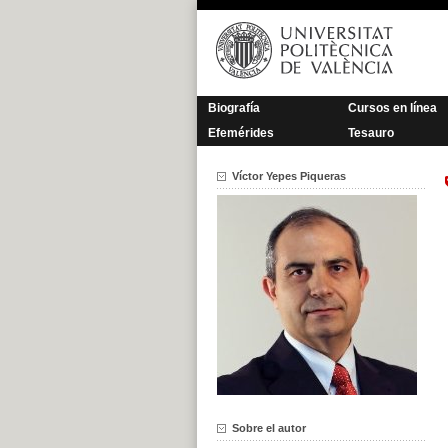
Saltar
al
contenido
Biografía
Cursos en línea
Efemérides
Tesauro
Víctor Yepes Piqueras
Sobre el autor