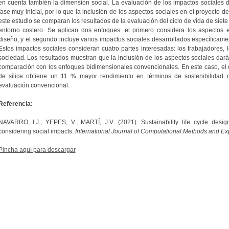
en cuenta también la dimensión social. La evaluación de los impactos sociales 
fase muy inicial, por lo que la inclusión de los aspectos sociales en el proyecto de
este estudio se comparan los resultados de la evaluación del ciclo de vida de siet
entorno costero. Se aplican dos enfoques: el primero considera los aspecto
diseño, y el segundo incluye varios impactos sociales desarrollados específicamen
Estos impactos sociales consideran cuatro partes interesadas: los trabajadores, 
sociedad. Los resultados muestran que la inclusión de los aspectos sociales dará
comparación con los enfoques bidimensionales convencionales. En este caso, e
de sílice obtiene un 11 % mayor rendimiento en términos de sostenibilidad 
evaluación convencional.
Referencia:
NAVARRO, I.J.; YEPES, V.; MARTÍ, J.V. (2021). Sustainability life cycle desi
considering social impacts.
International Journal of Computational Methods and 
Pincha aquí para descargar