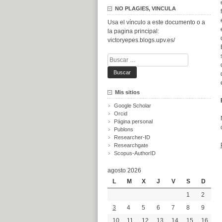
NO PLAGIES, VINCULA
Usa el vínculo a este documento o a
la pagina principal:
victoryepes.blogs.upv.es/
Buscar:
Mis sitios
Google Scholar
Orcid
Página personal
Publons
Researcher-ID
Researchgate
Scopus-AuthorID
agosto 2026
L
M
X
J
V
S
D
1
2
3
4
5
6
7
8
9
10
11
12
13
14
15
16