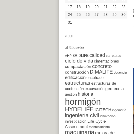
17
18
19
20
21
22
23
24
25
26
27
28
29
30
31
« Jul
Etiquetas
calidad
BRIDLIFE
AHP
carreteras
ciclo de vida
cimentaciones
concreto
compactación
DIMALIFE
construcción
docencia
edificación
encofrado
estructuras
estructuras de
excavación
geotecnia
contención
historia
gestión
hormigón
HYDELIFE
ICITECH
ingeniería
ingeniería civil
innovación
Life Cycle
investigación
Assessment
mantenimiento
maquinaria
mejora de