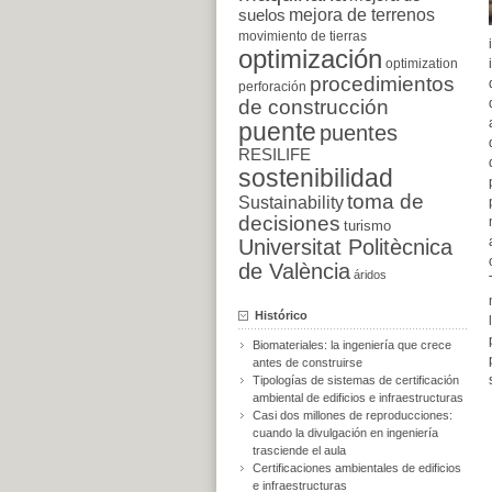
suelos
mejora de terrenos
movimiento de tierras
optimización
optimization
procedimientos
perforación
de construcción
puente
puentes
RESILIFE
sostenibilidad
toma de
Sustainability
decisiones
turismo
Universitat Politècnica
de València
áridos
Histórico
Biomateriales: la ingeniería que crece
antes de construirse
Tipologías de sistemas de certificación
ambiental de edificios e infraestructuras
Casi dos millones de reproducciones:
cuando la divulgación en ingeniería
trasciende el aula
Certificaciones ambientales de edificios
e infraestructuras