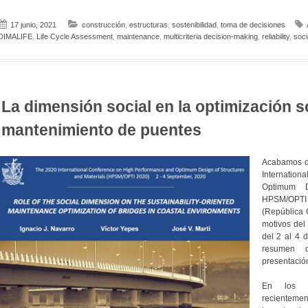
17 junio, 2021
construcción
,
estructuras
,
sostenibilidad
,
toma de decisiones
DIMALIFE
,
Life Cycle Assessment
,
maintenance
,
multicriteria decision-making
,
reliability
,
soci
La dimensión social en la optimización s
mantenimiento de puentes
Acabamos de
Internatio
Optimum D
HPSM/OPT
(República 
motivos del
del 2 al 4 
resumen 
presentació
En los ob
recientem