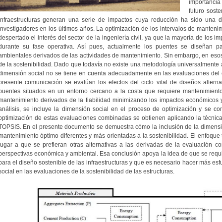
importancia
futuro soste
infraestructuras generan una serie de impactos cuya reducción ha sido una d
investigadores en los últimos años. La optimización de los intervalos de manteni
despertado el interés del sector de la ingeniería civil, ya que la mayoría de los i
durante su fase operativa. Así pues, actualmente los puentes se diseñan p
ambientales derivados de las actividades de mantenimiento. Sin embargo, en esos a
de la sostenibilidad. Dado que todavía no existe una metodología universalmente 
dimensión social no se tiene en cuenta adecuadamente en las evaluaciones del cic
presente comunicación se evalúan los efectos del ciclo vital de diseños altern
puentes situados en un entorno cercano a la costa que requiere mantenimiento.
mantenimiento derivados de la fiabilidad minimizando los impactos económicos
análisis, se incluye la dimensión social en el proceso de optimización y se co
optimización de estas evaluaciones combinadas se obtienen aplicando la técnica
TOPSIS. En el presente documento se demuestra cómo la inclusión de la dimensió
mantenimiento óptimo diferentes y más orientadas a la sostenibilidad. El enfoque
lugar a que se prefieran otras alternativas a las derivadas de la evaluación c
perspectivas económica y ambiental. Esa conclusión apoya la idea de que se requier
para el diseño sostenible de las infraestructuras y que es necesario hacer más esf
social en las evaluaciones de la sostenibilidad de las estructuras.