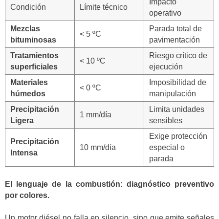
Impacto
Condición
Límite técnico
operativo
Mezclas
Parada total de
< 5 ºC
bituminosas
pavimentación
Tratamientos
Riesgo crítico de
< 10 ºC
superficiales
ejecución
Materiales
Imposibilidad de
< 0 ºC
húmedos
manipulación
Precipitación
Limita unidades
1 mm/día
Ligera
sensibles
Exige protección
Precipitación
10 mm/día
especial o
Intensa
parada
El lenguaje de la combustión: diagnóstico preventivo
por colores.
Un motor diésel no falla en silencio, sino que emite señales