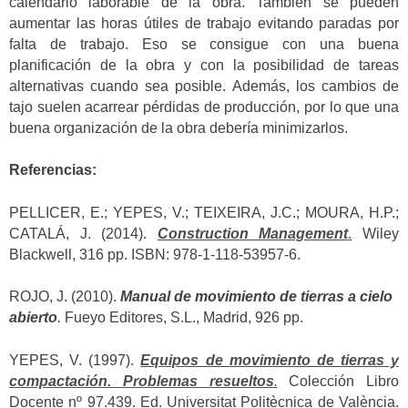
calendario laborable de la obra. También se pueden
aumentar las horas útiles de trabajo evitando paradas por
falta de trabajo. Eso se consigue con una buena
planificación de la obra y con la posibilidad de tareas
alternativas cuando sea posible. Además, los cambios de
tajo suelen acarrear pérdidas de producción, por lo que una
buena organización de la obra debería minimizarlos.
Referencias:
PELLICER, E.; YEPES, V.; TEIXEIRA, J.C.; MOURA, H.P.;
CATALÁ, J. (2014).
Construction Management
.
Wiley
Blackwell, 316 pp. ISBN: 978-1-118-53957-6.
ROJO, J. (2010).
Manual de movimiento de tierras a cielo
abierto
.
Fueyo Editores, S.L., Madrid, 926 pp.
YEPES, V. (1997).
Equipos de movimiento de tierras y
compactación. Problemas resueltos
.
Colección Libro
Docente nº 97.439. Ed. Universitat Politècnica de València.