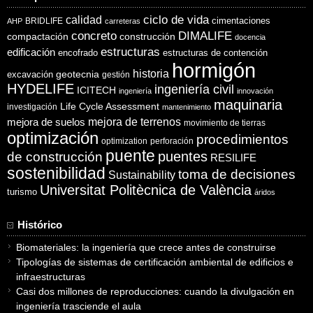
ciclo de vida
calidad
cimentaciones
BRIDLIFE
AHP
carreteras
concreto
DIMALIFE
compactación
construcción
docencia
estructuras
edificación
encofrado
estructuras de contención
hormigón
historia
excavación
geotecnia
gestión
HYDELIFE
ingeniería civil
ICITECH
ingeniería
innovación
maquinaria
Life Cycle Assessment
investigación
mantenimiento
mejora de suelos
mejora de terrenos
movimiento de tierras
optimización
procedimientos
optimization
perforación
puente
puentes
de construcción
RESILIFE
sostenibilidad
toma de decisiones
Sustainability
Universitat Politècnica de València
turismo
áridos
Histórico
Biomateriales: la ingeniería que crece antes de construirse
Tipologías de sistemas de certificación ambiental de edificios e
infraestructuras
Casi dos millones de reproducciones: cuando la divulgación en
ingeniería trasciende el aula